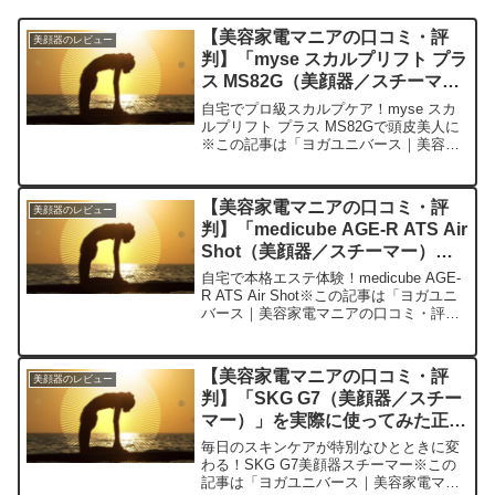
【美容家電マニアの口コミ・評
美顔器のレビュー
判】「myse スカルプリフト プラ
ス MS82G（美顔器／スチーマ
ー）」を実際に使ってみた正直感
自宅でプロ級スカルプケア！myse スカ
想
ルプリフト プラス MS82Gで頭皮美人に
※この記事は「ヨガユニバース｜美容家
電マニアの口コミ・評判」の編集部に寄
せられた各商品・サービスへの口コミ今
日、編集部が紹介したいのが「myse ス
【美容家電マニアの口コミ・評
美顔器のレビュー
カルプリフ...
判】「medicube AGE-R ATS Air
Shot（美顔器／スチーマー）」
を実際に使ってみた正直感想
自宅で本格エステ体験！medicube AGE-
R ATS Air Shot※この記事は「ヨガユニ
バース｜美容家電マニアの口コミ・評
判」の編集部に寄せられた各商品・サー
ビスへの口コミ今日、編集部が紹介した
いのが「medicube AGE-R...
【美容家電マニアの口コミ・評
美顔器のレビュー
判】「SKG G7（美顔器／スチー
マー）」を実際に使ってみた正直
感想
毎日のスキンケアが特別なひとときに変
わる！SKG G7美顔器スチーマー※この
記事は「ヨガユニバース｜美容家電マニ