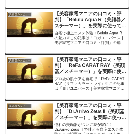
アの口コミ・評判」の編集部に寄せられ
た各商品・サービスへの口コミ今日、編
集部が紹介したいのが「SKG G7美顔器
【美容家電マニアの口コミ・評
美顔器のレビュー
スチーマー」です...
判】「Belulu Aqua R（美顔器／
スチーマー）」を実際に使ってみ
た正直感想
自宅で極上エステ体験！Belulu Aqua R
の魅力※この記事は「ヨガユニバース｜
美容家電マニアの口コミ・評判」の編集
部に寄せられた各商品・サービスへの口
コミ今日、編集部が紹介したいのが
「Belulu Aqua R（ビルル アクア アー...
【美容家電マニアの口コミ・評
美顔器のレビュー
判】「ReFa CARAT RAY（美顔
器／スチーマー）」を実際に使っ
てみた正直感想
プロ級の肌ケアを自宅で！ReFa CARAT
RAY（リファカラットレイ）※この記事
は「ヨガユニバース｜美容家電マニアの
口コミ・評判」の編集部に寄せられた各
商品・サービスへの口コミ今日、編集部
が紹介したいのが「ReFa CARAT
【美容家電マニアの口コミ・評
美顔器のレビュー
RAY」...
判】「Dr.Arrivo Zeus II（美顔器
／スチーマー）」を実際に使って
みた正直感想
憧れの美顔器がついに我が家に！
Dr.Arrivo Zeus II で叶える自宅エステ体