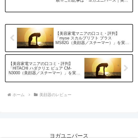
験※この記事は「ヨガユニバース｜美容
家電マニアの口コミ・評判」の編集部に
寄せられた各商品・サービスへの口コミ
今日、編集部が紹介したいのが
「Dr.Arriv...
【美容家電マニアの口コミ・評判】
「myse スカルプリフト プラス
MS82G（美顔器／スチーマー）」を実際
に使ってみた正直感想
【美容家電マニアの口コミ・評判】
「HITACHI ハダクリエ ピュア CM-
N3000（美顔器／スチーマー）」を実際
に使ってみた正直感想
ホーム
美顔器のレビュー
ヨガユニバース