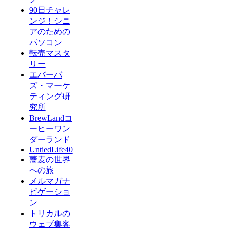
90日チャレ
ンジ！シニ
アのための
パソコン
転売マスタ
リー
エバーバ
ズ・マーケ
ティング研
究所
BrewLandコ
ーヒーワン
ダーランド
UntiedLife40
蕎麦の世界
への旅
メルマガナ
ビゲーショ
ン
トリカルの
ウェブ集客