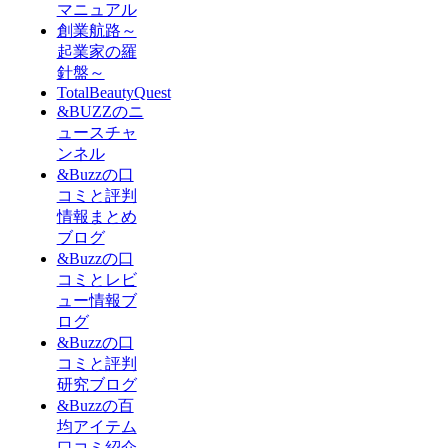
マニュアル
創業航路～
起業家の羅
針盤～
TotalBeautyQuest
&BUZZのニ
ュースチャ
ンネル
&Buzzの口
コミと評判
情報まとめ
ブログ
&Buzzの口
コミとレビ
ュー情報ブ
ログ
&Buzzの口
コミと評判
研究ブログ
&Buzzの百
均アイテム
口コミ紹介