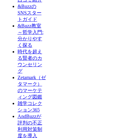
&Buzzの
SNSスター
トガイド
&Buzz教室
～哲学入門:
分かりやす
く探る
時代を超え
る賢者のカ
ウンセリン
グ
Zetamark（ゼ
タマーク）
のマーケテ
ィング図鑑
雑学コレク
ション365
AndBuzzが
評判の不正
利用対策制
度を導入