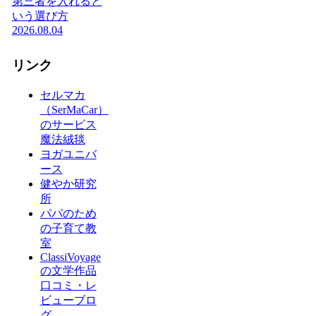
第三者を入れると
いう選び方
2026.08.04
リンク
セルマカ
（SerMaCar）
のサービス
魔法絨毯
ヨガユニバ
ース
健やか研究
所
パパのため
の子育て教
室
ClassiVoyage
の文学作品
口コミ・レ
ビューブロ
グ