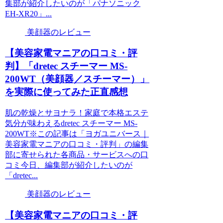
集部が紹介したいのが「パナソニック
EH-XR20」...
美顔器のレビュー
【美容家電マニアの口コミ・評
判】「dretec スチーマー MS-
200WT（美顔器／スチーマー）」
を実際に使ってみた正直感想
肌の乾燥とサヨナラ！家庭で本格エステ
気分が味わえるdretec スチーマー MS-
200WT※この記事は「ヨガユニバース｜
美容家電マニアの口コミ・評判」の編集
部に寄せられた各商品・サービスへの口
コミ今日、編集部が紹介したいのが
「dretec...
美顔器のレビュー
【美容家電マニアの口コミ・評