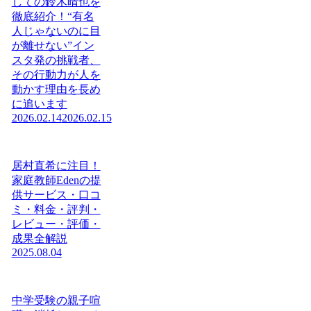
しての鈴木晴也を
徹底紹介！“有名
人じゃないのに目
が離せない”イン
スタ発の挑戦者、
その行動力が人を
動かす理由を長め
に追います
2026.02.14
2026.02.15
居村直希に注目！
家庭教師Edenの提
供サービス・口コ
ミ・料金・評判・
レビュー・評価・
成果全解説
2025.08.04
中学受験の親子喧