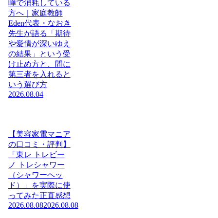
嘩で消耗している
方へ｜家庭教師
Eden代表・なおき
先生が語る「期待
や愛情が深いゆえ
の結果」という受
け止め方と、間に
第三者を入れると
いう選び方
2026.08.04
【美容家電マニア
の口コミ・評判】
「東レ トレビー
ノ トレシャワー
（シャワーヘッ
ド）」を実際に使
ってみた正直感想
2026.08.08
2026.08.08