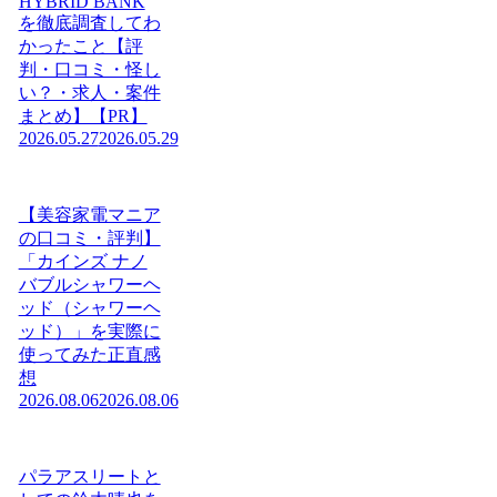
HYBRID BANK
を徹底調査してわ
かったこと【評
判・口コミ・怪し
い？・求人・案件
まとめ】【PR】
2026.05.27
2026.05.29
【美容家電マニア
の口コミ・評判】
「カインズ ナノ
バブルシャワーヘ
ッド（シャワーヘ
ッド）」を実際に
使ってみた正直感
想
2026.08.06
2026.08.06
パラアスリートと