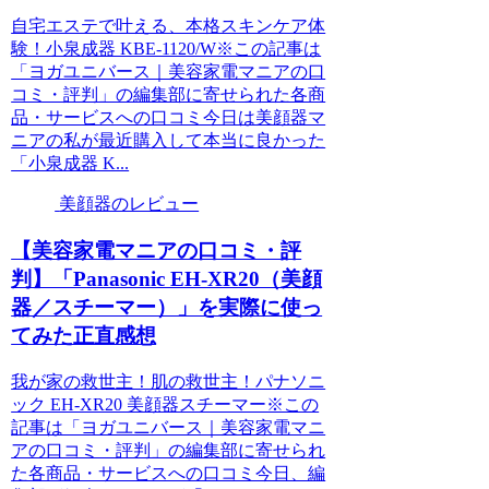
自宅エステで叶える、本格スキンケア体
験！小泉成器 KBE-1120/W※この記事は
「ヨガユニバース｜美容家電マニアの口
コミ・評判」の編集部に寄せられた各商
品・サービスへの口コミ今日は美顔器マ
ニアの私が最近購入して本当に良かった
「小泉成器 K...
美顔器のレビュー
【美容家電マニアの口コミ・評
判】「Panasonic EH-XR20（美顔
器／スチーマー）」を実際に使っ
てみた正直感想
我が家の救世主！肌の救世主！パナソニ
ック EH-XR20 美顔器スチーマー※この
記事は「ヨガユニバース｜美容家電マニ
アの口コミ・評判」の編集部に寄せられ
た各商品・サービスへの口コミ今日、編