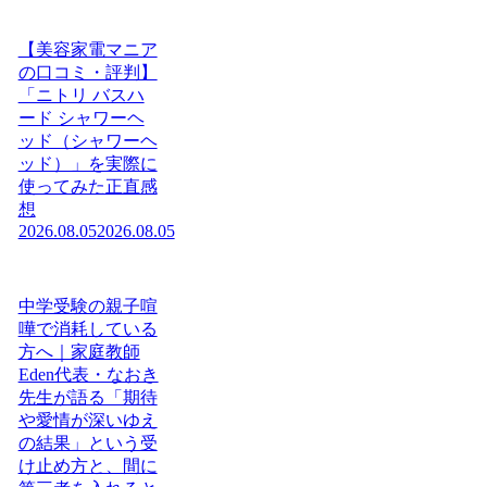
【美容家電マニア
の口コミ・評判】
「ニトリ バスハ
ード シャワーヘ
ッド（シャワーヘ
ッド）」を実際に
使ってみた正直感
想
2026.08.05
2026.08.05
中学受験の親子喧
嘩で消耗している
方へ｜家庭教師
Eden代表・なおき
先生が語る「期待
や愛情が深いゆえ
の結果」という受
け止め方と、間に