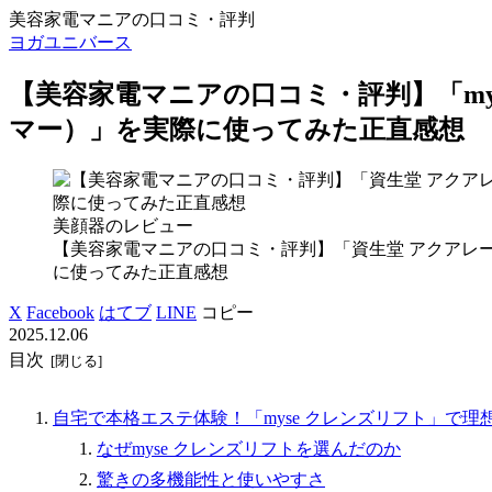
美容家電マニアの口コミ・評判
ヨガユニバース
【美容家電マニアの口コミ・評判】「my
マー）」を実際に使ってみた正直感想
美顔器のレビュー
【美容家電マニアの口コミ・評判】「資生堂 アクアレ
に使ってみた正直感想
X
Facebook
はてブ
LINE
コピー
2025.12.06
目次
自宅で本格エステ体験！「myse クレンズリフト」で理
なぜmyse クレンズリフトを選んだのか
驚きの多機能性と使いやすさ