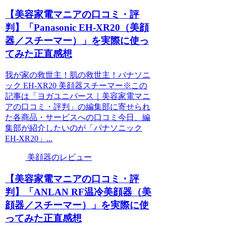
【美容家電マニアの口コミ・評
判】「Panasonic EH-XR20（美顔
器／スチーマー）」を実際に使っ
てみた正直感想
我が家の救世主！肌の救世主！パナソニ
ック EH-XR20 美顔器スチーマー※この
記事は「ヨガユニバース｜美容家電マニ
アの口コミ・評判」の編集部に寄せられ
た各商品・サービスへの口コミ今日、編
集部が紹介したいのが「パナソニック
EH-XR20」...
美顔器のレビュー
【美容家電マニアの口コミ・評
判】「ANLAN RF温冷美顔器（美
顔器／スチーマー）」を実際に使
ってみた正直感想