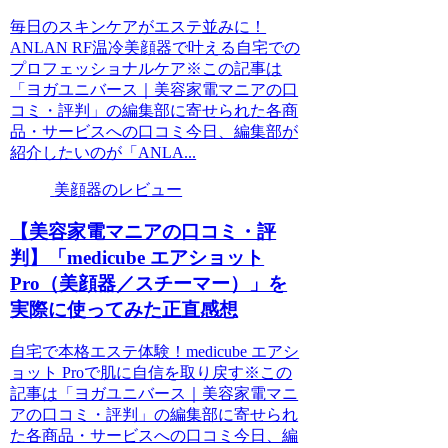
毎日のスキンケアがエステ並みに！
ANLAN RF温冷美顔器で叶える自宅での
プロフェッショナルケア※この記事は
「ヨガユニバース｜美容家電マニアの口
コミ・評判」の編集部に寄せられた各商
品・サービスへの口コミ今日、編集部が
紹介したいのが「ANLA...
美顔器のレビュー
【美容家電マニアの口コミ・評
判】「medicube エアショット
Pro（美顔器／スチーマー）」を
実際に使ってみた正直感想
自宅で本格エステ体験！medicube エアシ
ョット Proで肌に自信を取り戻す※この
記事は「ヨガユニバース｜美容家電マニ
アの口コミ・評判」の編集部に寄せられ
た各商品・サービスへの口コミ今日、編