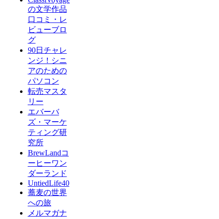
の文学作品
口コミ・レ
ビューブロ
グ
90日チャレ
ンジ！シニ
アのための
パソコン
転売マスタ
リー
エバーバ
ズ・マーケ
ティング研
究所
BrewLandコ
ーヒーワン
ダーランド
UntiedLife40
蕎麦の世界
への旅
メルマガナ