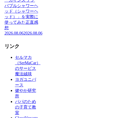
「カインズ ナノ
バブルシャワーヘ
ッド（シャワーヘ
ッド）」を実際に
使ってみた正直感
想
2026.08.06
2026.08.06
リンク
セルマカ
（SerMaCar）
のサービス
魔法絨毯
ヨガユニバ
ース
健やか研究
所
パパのため
の子育て教
室
ClassiVoyage