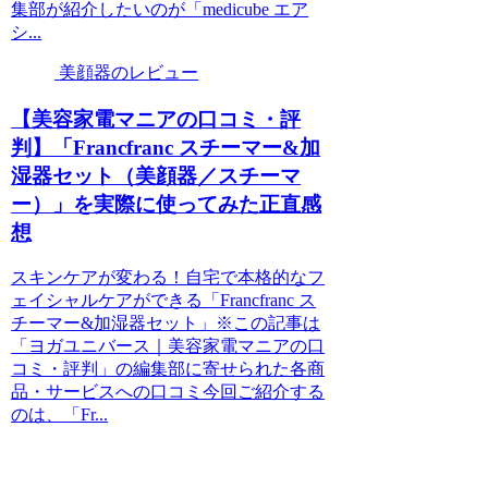
集部が紹介したいのが「medicube エア
シ...
美顔器のレビュー
【美容家電マニアの口コミ・評
判】「Francfranc スチーマー&加
湿器セット（美顔器／スチーマ
ー）」を実際に使ってみた正直感
想
スキンケアが変わる！自宅で本格的なフ
ェイシャルケアができる「Francfranc ス
チーマー&加湿器セット」※この記事は
「ヨガユニバース｜美容家電マニアの口
コミ・評判」の編集部に寄せられた各商
品・サービスへの口コミ今回ご紹介する
のは、「Fr...