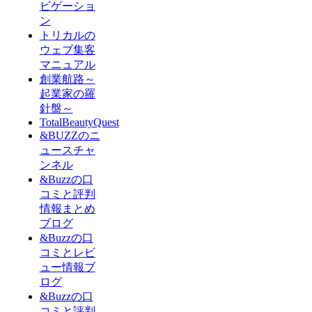
ビゲーショ
ン
トリカルの
ウェブ集客
マニュアル
創業航路～
起業家の羅
針盤～
TotalBeautyQuest
&BUZZのニ
ュースチャ
ンネル
&Buzzの口
コミと評判
情報まとめ
ブログ
&Buzzの口
コミとレビ
ュー情報ブ
ログ
&Buzzの口
コミと評判