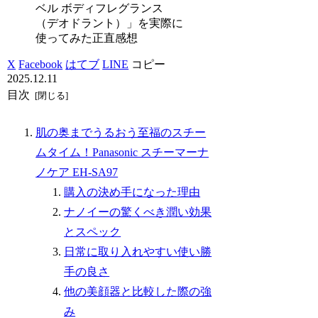
ベル ボディフレグランス
（デオドラント）」を実際に
使ってみた正直感想
X
Facebook
はてブ
LINE
コピー
2025.12.11
目次
肌の奥までうるおう至福のスチー
ムタイム！Panasonic スチーマーナ
ノケア EH-SA97
購入の決め手になった理由
ナノイーの驚くべき潤い効果
とスペック
日常に取り入れやすい使い勝
手の良さ
他の美顔器と比較した際の強
み