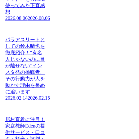
使ってみた正直感
想
2026.08.06
2026.08.06
パラアスリートと
しての鈴木晴也を
徹底紹介！“有名
人じゃないのに目
が離せない”イン
スタ発の挑戦者、
その行動力が人を
動かす理由を長め
に追います
2026.02.14
2026.02.15
居村直希に注目！
家庭教師Edenの提
供サービス・口コ
ミ・料金・評判・