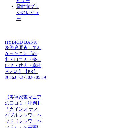
ビュー
電動歯ブラ
シのレビュ
ー
HYBRID BANK
を徹底調査してわ
かったこと【評
判・口コミ・怪し
い？・求人・案件
まとめ】【PR】
2026.05.27
2026.05.29
【美容家電マニア
の口コミ・評判】
「カインズ ナノ
バブルシャワーヘ
ッド（シャワーヘ
ッド）」を実際に