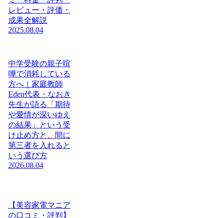
レビュー・評価・
成果全解説
2025.08.04
中学受験の親子喧
嘩で消耗している
方へ｜家庭教師
Eden代表・なおき
先生が語る「期待
や愛情が深いゆえ
の結果」という受
け止め方と、間に
第三者を入れると
いう選び方
2026.08.04
【美容家電マニア
の口コミ・評判】