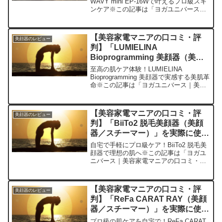
WAVY mini EP-16Wで叶えるプロ級スキ
ンケア※この記事は「ヨガユニバース｜
美容家電マニアの口コミ・評判」の編集
部に寄せられた各商品・サービスへの口
コミです。コンパクトながらパワフルな
【美容家電マニアの口コミ・評
美顔器のレビュー
美顔器...
判】「LUMIELINA
Bioprogramming 美顔器（美顔
器／スチーマー）」を実際に使っ
至高の肌ケア体験！LUMIELINA
てみた正直感想
Bioprogramming 美顔器で実感する美肌革
命※この記事は「ヨガユニバース｜美容
家電マニアの口コミ・評判」の編集部に
寄せられた各商品・サービスへの口コミ
今日、編集部が紹介したいのが
【美容家電マニアの口コミ・評
美顔器のレビュー
「LUMIEL...
判】「BiiTo2 脱毛美顔器（美顔
器／スチーマー）」を実際に使っ
てみた正直感想
自宅で手軽にプロ級ケア！BiiTo2 脱毛美
顔器で理想の肌へ※この記事は「ヨガユ
ニバース｜美容家電マニアの口コミ・評
判」の編集部に寄せられた各商品・サー
ビスへの口コミ今日、編集部が紹介した
いのが「BiiTo2 脱毛美顔器」です。この
【美容家電マニアの口コミ・評
美顔器のレビュー
1台2役...
判】「ReFa CARAT RAY（美顔
器／スチーマー）」を実際に使っ
てみた正直感想
プロ級の肌ケアを自宅で！ReFa CARAT