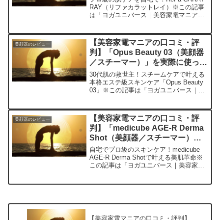
RAY（リファカラットレイ）※この記事
は「ヨガユニバース｜美容家電マニアの
口コミ・評判」の編集部に寄せられた各
商品・サービスへの口コミ今日、編集部
が紹介したいのが「ReFa CARAT
【美容家電マニアの口コミ・評
美顔器のレビュー
RAY」...
判】「Opus Beauty 03（美顔器
／スチーマー）」を実際に使って
みた正直感想
30代肌の救世主！スチームケアで叶える
本格エステ級スキンケア「Opus Beauty
03」※この記事は「ヨガユニバース｜美
容家電マニアの口コミ・評判」の編集部
に寄せられた各商品・サービスへの口コ
ミ今日は私が最近の美容ルーティンに欠
【美容家電マニアの口コミ・評
美顔器のレビュー
かせなく...
判】「medicube AGE-R Derma
Shot（美顔器／スチーマー）」
を実際に使ってみた正直感想
自宅でプロ級のスキンケア！medicube
AGE-R Derma Shotで叶える美肌革命※
この記事は「ヨガユニバース｜美容家電
マニアの口コミ・評判」の編集部に寄せ
られた各商品・サービスへの口コミ今
日、編集部が紹介したいのが「medicu...
【美容家電マニアの口コミ・評判】