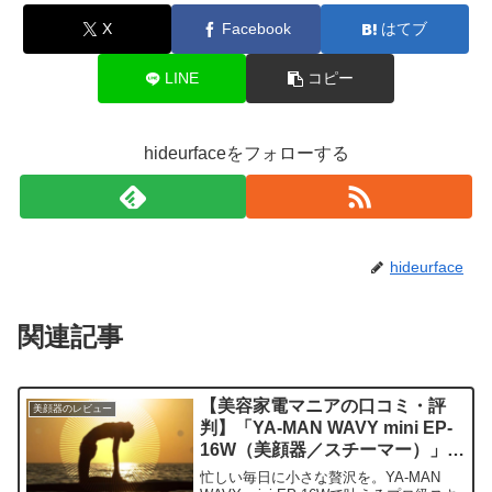
X
Facebook
はてブ
LINE
コピー
hideurfaceをフォローする
hideurface
関連記事
【美容家電マニアの口コミ・評
美顔器のレビュー
判】「YA-MAN WAVY mini EP-
16W（美顔器／スチーマー）」を
実際に使ってみた正直感想
忙しい毎日に小さな贅沢を。YA-MAN