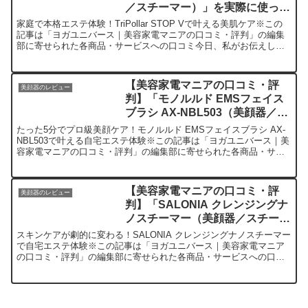
／スチーマー）」を実際に使って
みた正直感想
家庭で本格エステ体験！TriPollar STOP Vで叶える美肌ケア※この
記事は「ヨガユニバース｜美容家電マニアの口コミ・評判」の編集
部に寄せられた各商品・サービスへの口コミ今日、私がお伝えした
いのは「TriPollar STOP V」と...
【美容家電マニアの口コミ・評
美顔器のレビュー
判】「モノルルド EMSフェイス
ブラシ AX-NBL503（美顔器／ス
チーマー）」を実際に使ってみた
たった5分でプロ級美顔ケア！モノルルド EMSフェイスブラシ AX-
正直感想
NBL503で叶える自宅エステ体験※この記事は「ヨガユニバース｜美
容家電マニアの口コミ・評判」の編集部に寄せられた各商品・サー
ビスへの口コミ今日、編集部が紹介したいのが「モ...
【美容家電マニアの口コミ・評
美顔器のレビュー
判】「SALONIA クレンジングナ
ノスチーマー（美顔器／スチーマ
ー）」を実際に使ってみた正直感
スキンケアが劇的に変わる！SALONIA クレンジングナノスチーマー
想
で自宅エステ体験※この記事は「ヨガユニバース｜美容家電マニア
の口コミ・評判」の編集部に寄せられた各商品・サービスへの口コ
ミ今日、編集部が紹介したいのが「SALONIA クレ...