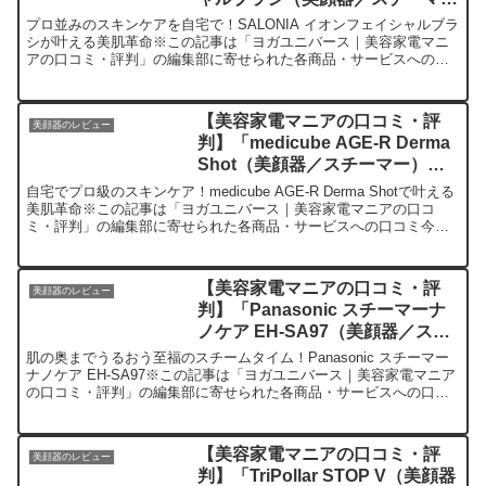
ー）」を実際に使ってみた正直感
プロ並みのスキンケアを自宅で！SALONIA イオンフェイシャルブラ
想
シが叶える美肌革命※この記事は「ヨガユニバース｜美容家電マニ
アの口コミ・評判」の編集部に寄せられた各商品・サービスへの口
コミ今日、編集部が紹介したいのが「SALONIA イ...
【美容家電マニアの口コミ・評
美顔器のレビュー
判】「medicube AGE-R Derma
Shot（美顔器／スチーマー）」
を実際に使ってみた正直感想
自宅でプロ級のスキンケア！medicube AGE-R Derma Shotで叶える
美肌革命※この記事は「ヨガユニバース｜美容家電マニアの口コ
ミ・評判」の編集部に寄せられた各商品・サービスへの口コミ今
日、編集部が紹介したいのが「medicu...
【美容家電マニアの口コミ・評
美顔器のレビュー
判】「Panasonic スチーマーナ
ノケア EH-SA97（美顔器／スチ
ーマー）」を実際に使ってみた正
肌の奥までうるおう至福のスチームタイム！Panasonic スチーマー
直感想
ナノケア EH-SA97※この記事は「ヨガユニバース｜美容家電マニア
の口コミ・評判」の編集部に寄せられた各商品・サービスへの口コ
ミ今日、編集部が紹介したいのが「Panas...
【美容家電マニアの口コミ・評
美顔器のレビュー
判】「TriPollar STOP V（美顔器