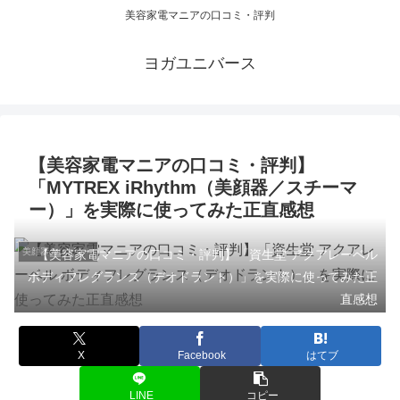
美容家電マニアの口コミ・評判
ヨガユニバース
【美容家電マニアの口コミ・評判】
「MYTREX iRhythm（美顔器／スチーマ
ー）」を実際に使ってみた正直感想
美顔器のレビュー
【美容家電マニアの口コミ・評判】「資生堂 アクアレーベル
ボディフレグランス（デオドラント）」を実際に使ってみた正
直感想
X
Facebook
はてブ
LINE
コピー