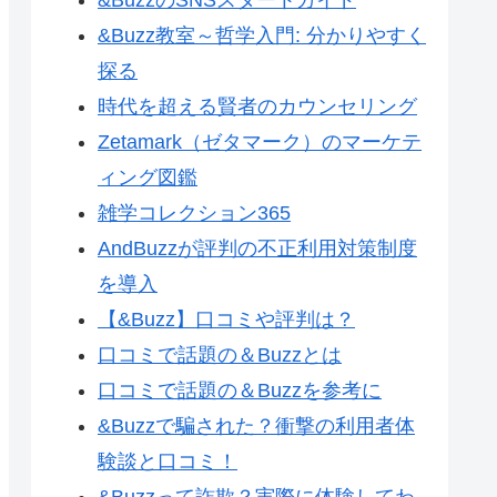
&Buzz教室～哲学入門: 分かりやすく
探る
時代を超える賢者のカウンセリング
Zetamark（ゼタマーク）のマーケテ
ィング図鑑
雑学コレクション365
AndBuzzが評判の不正利用対策制度
を導入
【&Buzz】口コミや評判は？
口コミで話題の＆Buzzとは
口コミで話題の＆Buzzを参考に
&Buzzで騙された？衝撃の利用者体
験談と口コミ！
&Buzzって詐欺？実際に体験してわ