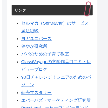
と、間に第三者を入れると
いう選び方
リンク
セルマカ（SerMaCar）のサービス
魔法絨毯
ヨガユニバース
健やか研究所
パパのための子育て教室
ClassiVoyageの文学作品口コミ・レ
ビューブログ
90日チャレンジ！シニアのためのパ
ソコン
転売マスタリー
エバーバズ・マーケティング研究所
BrewLandコーヒーワンダーランド