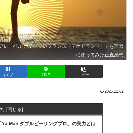
アレーベル ボディフレグランス（デオドラント）」を実際
に使ってみた正直感想
はてブ
LINE
コピー
2025.12.02
次
a-Man ダブルピーリングプロ」の実力とは