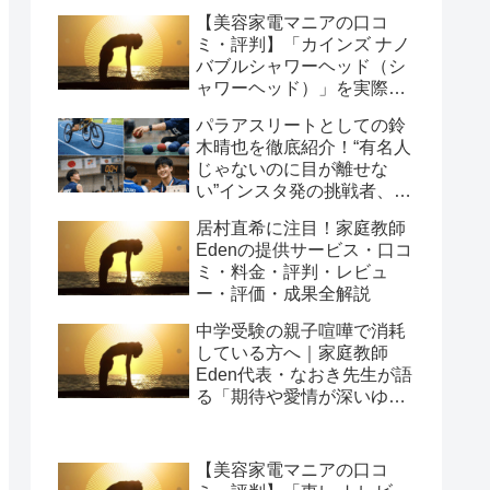
【美容家電マニアの口コ
ミ・評判】「カインズ ナノ
バブルシャワーヘッド（シ
ャワーヘッド）」を実際に
使ってみた正直感想
パラアスリートとしての鈴
木晴也を徹底紹介！“有名人
じゃないのに目が離せな
い”インスタ発の挑戦者、そ
の行動力が人を動かす理由
居村直希に注目！家庭教師
を長めに追います
Edenの提供サービス・口コ
ミ・料金・評判・レビュ
ー・評価・成果全解説
中学受験の親子喧嘩で消耗
している方へ｜家庭教師
Eden代表・なおき先生が語
る「期待や愛情が深いゆえ
の結果」という受け止め方
と、間に第三者を入れると
いう選び方
【美容家電マニアの口コ