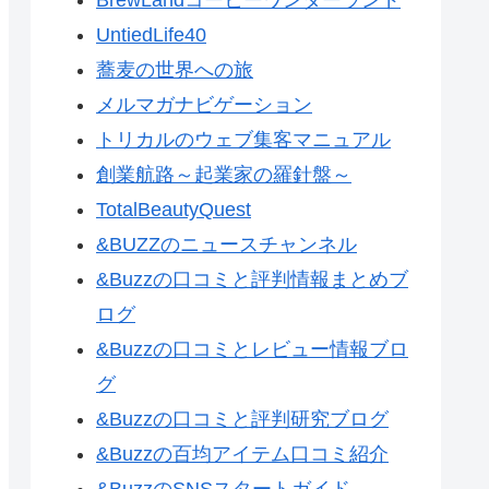
UntiedLife40
蕎麦の世界への旅
メルマガナビゲーション
トリカルのウェブ集客マニュアル
創業航路～起業家の羅針盤～
TotalBeautyQuest
&BUZZのニュースチャンネル
&Buzzの口コミと評判情報まとめブ
ログ
&Buzzの口コミとレビュー情報ブロ
グ
&Buzzの口コミと評判研究ブログ
&Buzzの百均アイテム口コミ紹介
&BuzzのSNSスタートガイド