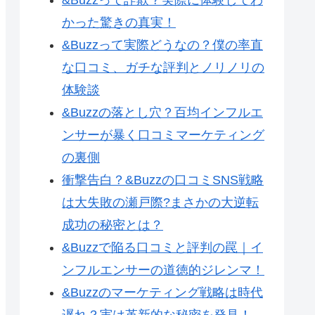
かった驚きの真実！
&Buzzって実際どうなの？僕の率直
な口コミ、ガチな評判とノリノリの
体験談
&Buzzの落とし穴？百均インフルエ
ンサーが暴く口コミマーケティング
の裏側
衝撃告白？&Buzzの口コミSNS戦略
は大失敗の瀬戸際?まさかの大逆転
成功の秘密とは？
&Buzzで陥る口コミと評判の罠｜イ
ンフルエンサーの道徳的ジレンマ！
&Buzzのマーケティング戦略は時代
遅れ？実は革新的な秘密を発見！