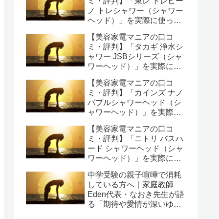
ミ・評判】「東レ トレビー
ノ トレシャワー（シャワー
ヘッド）」を実際に使って
みた正直感想
【美容家電マニアの口コ
ミ・評判】「タカギ 浄水シ
ャワー JSBシリーズ（シャ
ワーヘッド）」を実際に使
ってみた正直感想
【美容家電マニアの口コ
ミ・評判】「カインズ ナノ
バブルシャワーヘッド（シ
ャワーヘッド）」を実際に
使ってみた正直感想
【美容家電マニアの口コ
ミ・評判】「ニトリ バスハ
ード シャワーヘッド（シャ
ワーヘッド）」を実際に使
ってみた正直感想
中学受験の親子喧嘩で消耗
している方へ｜家庭教師
Eden代表・なおき先生が語
る「期待や愛情が深いゆえ
の結果」という受け止め方