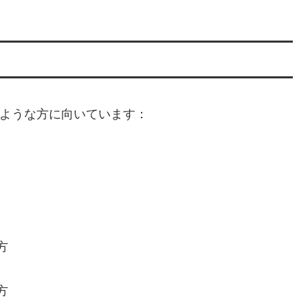
下のような方に向いています：
方
方