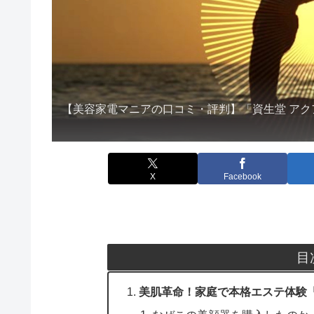
【美容家電マニアの口コミ・評判】「資生堂 アク
X
Facebook
目
美肌革命！家庭で本格エステ体験「Y