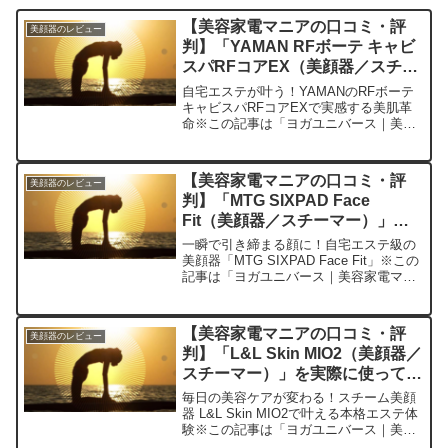
【美容家電マニアの口コミ・評
美顔器のレビュー
判】「YAMAN RFボーテ キャビ
スパRFコアEX（美顔器／スチー
マー）」を実際に使ってみた正直
自宅エステが叶う！YAMANのRFボーテ
感想
キャビスパRFコアEXで実感する美肌革
命※この記事は「ヨガユニバース｜美容
家電マニアの口コミ・評判」の編集部に
寄せられた各商品・サービスへの口コミ
今日、編集部が紹介したいのが「YAMAN
【美容家電マニアの口コミ・評
美顔器のレビュー
RFボーテ...
判】「MTG SIXPAD Face
Fit（美顔器／スチーマー）」を
実際に使ってみた正直感想
一瞬で引き締まる顔に！自宅エステ級の
美顔器「MTG SIXPAD Face Fit」※この
記事は「ヨガユニバース｜美容家電マニ
アの口コミ・評判」の編集部に寄せられ
た各商品・サービスへの口コミ今日、私
が紹介したいのが「MTG SIXPAD F...
【美容家電マニアの口コミ・評
美顔器のレビュー
判】「L&L Skin MIO2（美顔器／
スチーマー）」を実際に使ってみ
た正直感想
毎日の美容ケアが変わる！スチーム美顔
器 L&L Skin MIO2で叶える本格エステ体
験※この記事は「ヨガユニバース｜美容
家電マニアの口コミ・評判」の編集部に