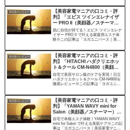
寄せられた各商品・サービスへの口コミ
今日、編集部が紹介したいのが「L&L
【美容家電マニアの口コミ・評
美顔器のレビュー
Skin...
判】「エビス ツインエレナイザ
ー PRO II（美顔器／スチーマ
ー）」を実際に使ってみた正直感
肌に自信が持てる！エビス ツインエレナ
想
イザー PRO II で叶える家庭用エステ体
験※この記事は「ヨガユニバース｜美容
家電マニアの口コミ・評判」の編集部に
寄せられた各商品・サービスへの口コミ
今日、編集部が紹介したいのが「エビス
【美容家電マニアの口コミ・評
美顔器のレビュー
ツインエレナ...
判】「HITACHI ハダクリエホッ
ト＆クール CM-N4800（美顔器
／スチーマー）」を実際に使って
自宅で美容サロン級のケアを実現！日立
みた正直感想
ハダクリエホット＆クール CM-N4800を
徹底レビュー※この記事は「ヨガユニバ
ース｜美容家電マニアの口コミ・評判」
の編集部に寄せられた各商品・サービス
への口コミ今日、編集部が紹介したいの
【美容家電マニアの口コミ・評
美顔器のレビュー
が「HITACH...
判】「YAMAN WAVY mini for
Salon（美顔器／スチーマー）」
を実際に使ってみた正直感想
自宅で本格エステ体験！YAMAN WAVY
mini for Salon で叶える美肌ケア※この記
事は「ヨガユニバース｜美容家電マニア