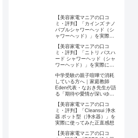
／ヘアアイロン）」を実際
に使ってみた正直感想
【美容家電マニアの口コ
ミ・評判】「カインズ ナノ
バブルシャワーヘッド（シ
ャワーヘッド）」を実際に
使ってみた正直感想
【美容家電マニアの口コ
ミ・評判】「ニトリ バスハ
ード シャワーヘッド（シャ
ワーヘッド）」を実際に使
ってみた正直感想
中学受験の親子喧嘩で消耗
している方へ｜家庭教師
Eden代表・なおき先生が語
る「期待や愛情が深いゆえ
の結果」という受け止め方
【美容家電マニアの口コ
と、間に第三者を入れると
ミ・評判】「Cleansui 浄水
いう選び方
器 ポット型（浄水器）」を
実際に使ってみた正直感想
【美容家電マニアの口コ