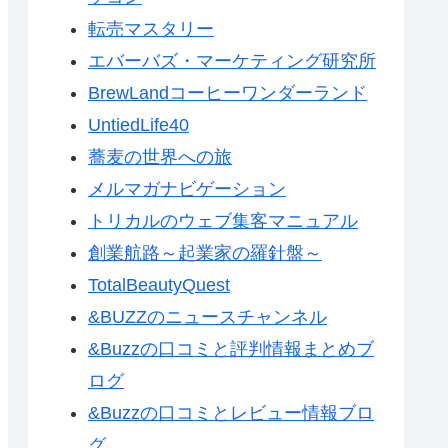
転売マスタリー
エバーバズ・マーケティング研究所
BrewLandコーヒーワンダーランド
UntiedLife40
蕎麦の世界への旅
メルマガナビゲーション
トリカルのウェブ集客マニュアル
創業航路～起業家の羅針盤～
TotalBeautyQuest
&BUZZのニュースチャンネル
&Buzzの口コミと評判情報まとめブ
ログ
&Buzzの口コミとレビュー情報ブロ
グ