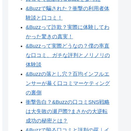
&Buzzで騙された？衝撃の利用者体
験談と口コミ！
&Buzzって詐欺？実際に体験してわ
かった驚きの真実！
&Buzzって実際どうなの？僕の率直
な口コミ、ガチな評判とノリノリの
体験談
&Buzzの落とし穴？百均インフルエ
ンサーが暴く口コミマーケティング
の裏側
衝撃告白？&Buzzの口コミSNS戦略
は大失敗の瀬戸際?まさかの大逆転
成功の秘密とは？
&Buzzで陥る口コミと評判の罠｜イ