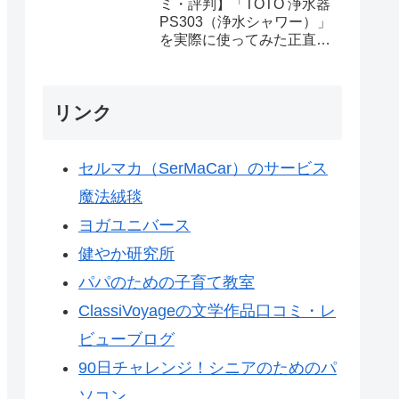
ミ・評判】「TOTO 浄水器
PS303（浄水シャワー）」
を実際に使ってみた正直感
想
リンク
セルマカ（SerMaCar）のサービス
魔法絨毯
ヨガユニバース
健やか研究所
パパのための子育て教室
ClassiVoyageの文学作品口コミ・レ
ビューブログ
90日チャレンジ！シニアのためのパ
ソコン