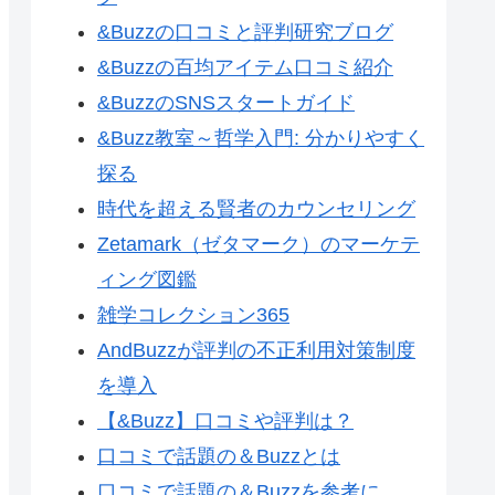
&Buzzの口コミと評判研究ブログ
&Buzzの百均アイテム口コミ紹介
&BuzzのSNSスタートガイド
&Buzz教室～哲学入門: 分かりやすく
探る
時代を超える賢者のカウンセリング
Zetamark（ゼタマーク）のマーケテ
ィング図鑑
雑学コレクション365
AndBuzzが評判の不正利用対策制度
を導入
【&Buzz】口コミや評判は？
口コミで話題の＆Buzzとは
口コミで話題の＆Buzzを参考に