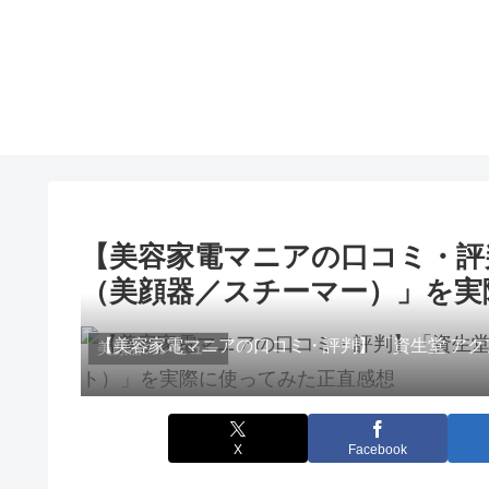
【美容家電マニアの口コミ・評判】
（美顔器／スチーマー）」を実
【美容家電マニアの口コミ・評判】「資生堂 アク
美顔器のレビュー
X
Facebook