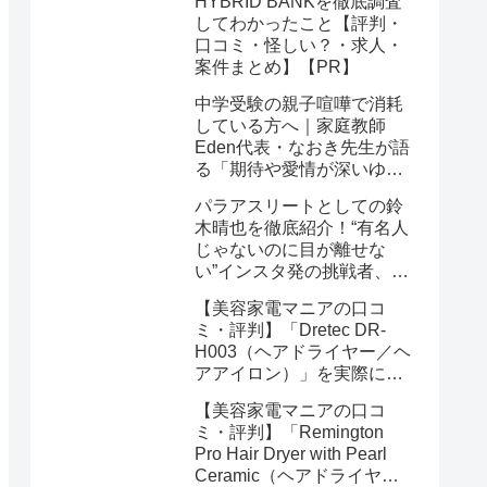
HYBRID BANKを徹底調査
してわかったこと【評判・
口コミ・怪しい？・求人・
案件まとめ】【PR】
中学受験の親子喧嘩で消耗
している方へ｜家庭教師
Eden代表・なおき先生が語
る「期待や愛情が深いゆえ
の結果」という受け止め方
パラアスリートとしての鈴
と、間に第三者を入れると
木晴也を徹底紹介！“有名人
いう選び方
じゃないのに目が離せな
い”インスタ発の挑戦者、そ
の行動力が人を動かす理由
【美容家電マニアの口コ
を長めに追います
ミ・評判】「Dretec DR-
H003（ヘアドライヤー／ヘ
アアイロン）」を実際に使
ってみた正直感想
【美容家電マニアの口コ
ミ・評判】「Remington
Pro Hair Dryer with Pearl
Ceramic（ヘアドライヤー