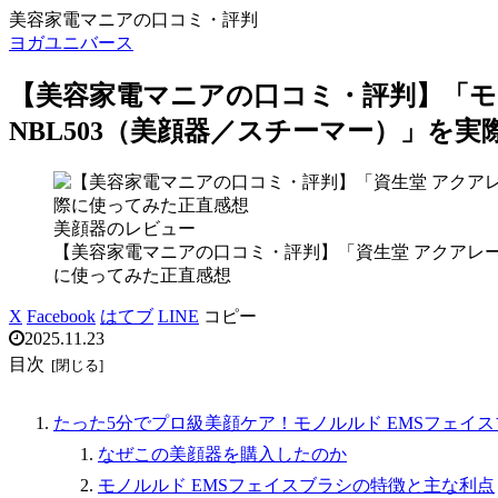
美容家電マニアの口コミ・評判
ヨガユニバース
【美容家電マニアの口コミ・評判】「モノ
NBL503（美顔器／スチーマー）」を
美顔器のレビュー
【美容家電マニアの口コミ・評判】「資生堂 アクアレ
に使ってみた正直感想
X
Facebook
はてブ
LINE
コピー
2025.11.23
目次
たった5分でプロ級美顔ケア！モノルルド EMSフェイスブ
なぜこの美顔器を購入したのか
モノルルド EMSフェイスブラシの特徴と主な利点