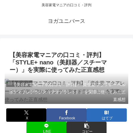
美容家電マニアの口コミ・評判
ヨガユニバース
【美容家電マニアの口コミ・評判】
「STYLE+ nano（美顔器／スチーマ
ー）」を実際に使ってみた正直感想
美顔器のレビュー
【美容家電マニアの口コミ・評判】「資生堂 アクアレーベル
ボディフレグランス（デオドラント）」を実際に使ってみた正
直感想
X
Facebook
はてブ
LINE
コピー