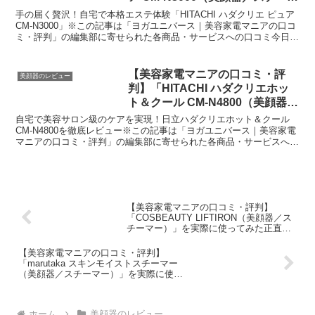
ー）」を実際に使ってみた正直感
手の届く贅沢！自宅で本格エステ体験「HITACHI ハダクリエ ピュア
想
CM-N3000」※この記事は「ヨガユニバース｜美容家電マニアの口コ
ミ・評判」の編集部に寄せられた各商品・サービスへの口コミ今日、
編集部が紹介したいのが「HITACHI...
【美容家電マニアの口コミ・評
美顔器のレビュー
判】「HITACHI ハダクリエホッ
ト＆クール CM-N4800（美顔器／
スチーマー）」を実際に使ってみ
自宅で美容サロン級のケアを実現！日立ハダクリエホット＆クール
た正直感想
CM-N4800を徹底レビュー※この記事は「ヨガユニバース｜美容家電
マニアの口コミ・評判」の編集部に寄せられた各商品・サービスへの
口コミ今日、編集部が紹介したいのが「HITACH...
【美容家電マニアの口コミ・評判】
「COSBEAUTY LIFTIRON（美顔器／ス
チーマー）」を実際に使ってみた正直感
想
【美容家電マニアの口コミ・評判】
「marutaka スキンモイストスチーマー
（美顔器／スチーマー）」を実際に使っ
てみた正直感想
ホーム
美顔器のレビュー