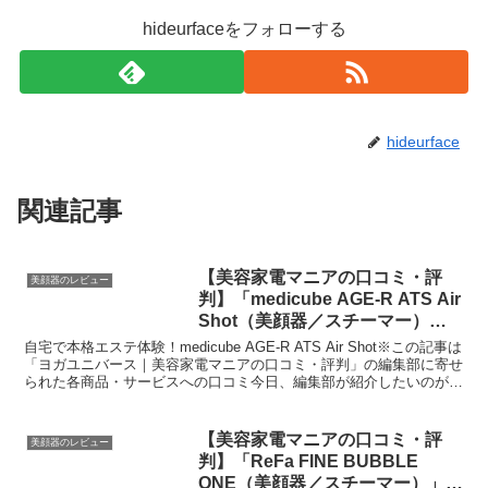
hideurfaceをフォローする
hideurface
関連記事
【美容家電マニアの口コミ・評
美顔器のレビュー
判】「medicube AGE-R ATS Air
Shot（美顔器／スチーマー）」
を実際に使ってみた正直感想
自宅で本格エステ体験！medicube AGE-R ATS Air Shot※この記事は
「ヨガユニバース｜美容家電マニアの口コミ・評判」の編集部に寄せ
られた各商品・サービスへの口コミ今日、編集部が紹介したいのが
「medicube AGE-R...
【美容家電マニアの口コミ・評
美顔器のレビュー
判】「ReFa FINE BUBBLE
ONE（美顔器／スチーマー）」を