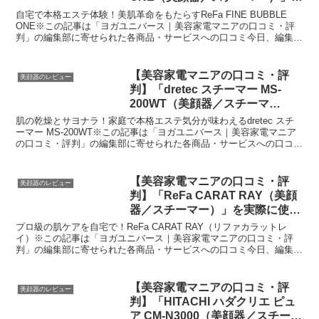
実際に使ってみた正直感想
自宅で本格エステ体験！美肌革命をもたらすReFa FINE BUBBLE
ONE※この記事は「ヨガユニバース｜美容家電マニアの口コミ・評
判」の編集部に寄せられた各商品・サービスへの口コミ今日、編集部
が紹介したいのが「ReFa FINE BU...
【美容家電マニアの口コミ・評
美顔器のレビュー
判】「dretec スチーマー MS-
200WT（美顔器／スチーマ
ー）」を実際に使ってみた正直感
肌の乾燥とサヨナラ！家庭で本格エステ気分が味わえるdretec スチ
想
ーマー MS-200WT※この記事は「ヨガユニバース｜美容家電マニア
の口コミ・評判」の編集部に寄せられた各商品・サービスへの口コミ
今日、編集部が紹介したいのが「dretec...
【美容家電マニアの口コミ・評
美顔器のレビュー
判】「ReFa CARAT RAY（美顔
器／スチーマー）」を実際に使っ
てみた正直感想
プロ級の肌ケアを自宅で！ReFa CARAT RAY（リファカラットレ
イ）※この記事は「ヨガユニバース｜美容家電マニアの口コミ・評
判」の編集部に寄せられた各商品・サービスへの口コミ今日、編集部
が紹介したいのが「ReFa CARAT RAY」...
【美容家電マニアの口コミ・評
美顔器のレビュー
判】「HITACHI ハダクリエ ピュ
ア CM-N3000（美顔器／スチーマ