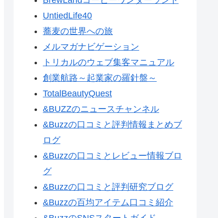
UntiedLife40
蕎麦の世界への旅
メルマガナビゲーション
トリカルのウェブ集客マニュアル
創業航路～起業家の羅針盤～
TotalBeautyQuest
&BUZZのニュースチャンネル
&Buzzの口コミと評判情報まとめブ
ログ
&Buzzの口コミとレビュー情報ブロ
グ
&Buzzの口コミと評判研究ブログ
&Buzzの百均アイテム口コミ紹介
&BuzzのSNSスタートガイド