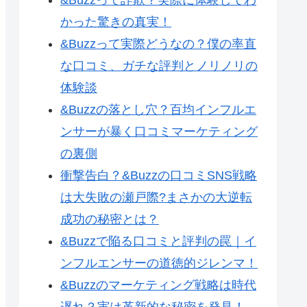
かった驚きの真実！
&Buzzって実際どうなの？僕の率直
な口コミ、ガチな評判とノリノリの
体験談
&Buzzの落とし穴？百均インフルエ
ンサーが暴く口コミマーケティング
の裏側
衝撃告白？&Buzzの口コミSNS戦略
は大失敗の瀬戸際?まさかの大逆転
成功の秘密とは？
&Buzzで陥る口コミと評判の罠｜イ
ンフルエンサーの道徳的ジレンマ！
&Buzzのマーケティング戦略は時代
遅れ？実は革新的な秘密を発見！