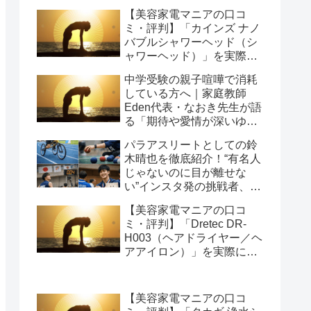
【美容家電マニアの口コ
ミ・評判】「カインズ ナノ
バブルシャワーヘッド（シ
ャワーヘッド）」を実際に
使ってみた正直感想
中学受験の親子喧嘩で消耗
している方へ｜家庭教師
Eden代表・なおき先生が語
る「期待や愛情が深いゆえ
の結果」という受け止め方
パラアスリートとしての鈴
と、間に第三者を入れると
木晴也を徹底紹介！“有名人
いう選び方
じゃないのに目が離せな
い”インスタ発の挑戦者、そ
の行動力が人を動かす理由
【美容家電マニアの口コ
を長めに追います
ミ・評判】「Dretec DR-
H003（ヘアドライヤー／ヘ
アアイロン）」を実際に使
ってみた正直感想
【美容家電マニアの口コ