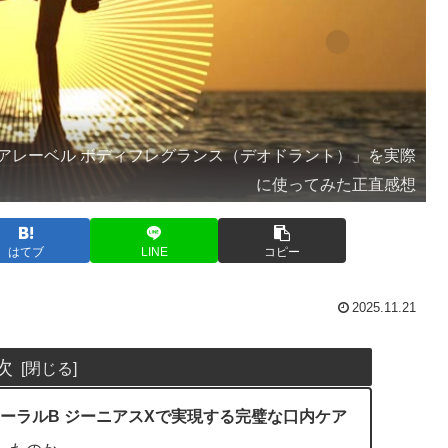
アレーベル ボディフレグランス（デオドラント）」を実際
に使ってみた正直感想
はてブ
LINE
コピー
2025.11.21
次
オーラルB ジーニアスXで実現する完璧な口内ケア