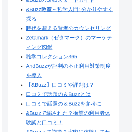
&Buzz教室～哲学入門: 分かりやすく
探る
時代を超える賢者のカウンセリング
Zetamark（ゼタマーク）のマーケテ
ィング図鑑
雑学コレクション365
AndBuzzが評判の不正利用対策制度
を導入
【&Buzz】口コミや評判は？
口コミで話題の＆Buzzとは
口コミで話題の＆Buzzを参考に
&Buzzで騙された？衝撃の利用者体
験談と口コミ！
&Buzzって詐欺？実際に体験してわ