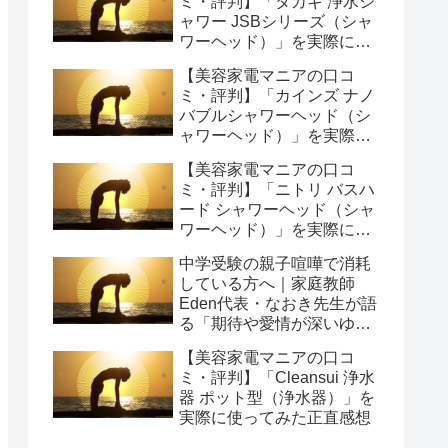
ミ・評判】「タカギ 浄水シ
ャワー JSBシリーズ（シャ
ワーヘッド）」を実際に使
ってみた正直感想
【美容家電マニアの口コ
ミ・評判】「カインズ ナノ
バブルシャワーヘッド（シ
ャワーヘッド）」を実際に
使ってみた正直感想
【美容家電マニアの口コ
ミ・評判】「ニトリ バスハ
ード シャワーヘッド（シャ
ワーヘッド）」を実際に使
ってみた正直感想
中学受験の親子喧嘩で消耗
している方へ｜家庭教師
Eden代表・なおき先生が語
る「期待や愛情が深いゆえ
の結果」という受け止め方
【美容家電マニアの口コ
と、間に第三者を入れると
ミ・評判】「Cleansui 浄水
いう選び方
器 ポット型（浄水器）」を
実際に使ってみた正直感想