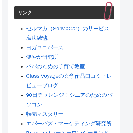
リンク
セルマカ（SerMaCar）のサービス
魔法絨毯
ヨガユニバース
健やか研究所
パパのための子育て教室
ClassiVoyageの文学作品口コミ・レ
ビューブログ
90日チャレンジ！シニアのためのパ
ソコン
転売マスタリー
エバーバズ・マーケティング研究所
BrewLandコーヒーワンダーランド