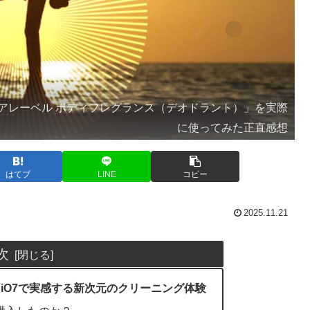
アレーベル ボディフレグランス（デオドラント）」を実際
に使ってみた正直感想
はてブ
LINE
コピー
2025.11.21
次
B iO7で実感する新次元のクリーニング体験