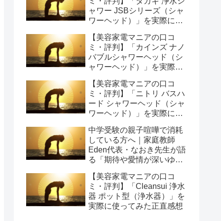
ミ・評判】「タカギ 浄水シ
ャワー JSBシリーズ（シャ
ワーヘッド）」を実際に使
ってみた正直感想
【美容家電マニアの口コ
ミ・評判】「カインズ ナノ
バブルシャワーヘッド（シ
ャワーヘッド）」を実際に
使ってみた正直感想
【美容家電マニアの口コ
ミ・評判】「ニトリ バスハ
ード シャワーヘッド（シャ
ワーヘッド）」を実際に使
ってみた正直感想
中学受験の親子喧嘩で消耗
している方へ｜家庭教師
Eden代表・なおき先生が語
る「期待や愛情が深いゆえ
の結果」という受け止め方
【美容家電マニアの口コ
と、間に第三者を入れると
ミ・評判】「Cleansui 浄水
いう選び方
器 ポット型（浄水器）」を
実際に使ってみた正直感想