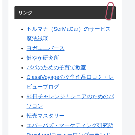
リンク
セルマカ（SerMaCar）のサービス
魔法絨毯
ヨガユニバース
健やか研究所
パパのための子育て教室
ClassiVoyageの文学作品口コミ・レ
ビューブログ
90日チャレンジ！シニアのためのパ
ソコン
転売マスタリー
エバーバズ・マーケティング研究所
BrewLandコーヒーワンダーランド