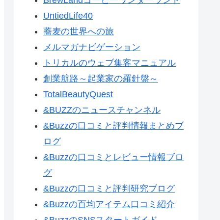
UntiedLife40
蕎麦の世界への旅
メルマガナビゲーション
トリカルのウェブ集客マニュアル
創業航路～起業家の羅針盤～
TotalBeautyQuest
&BUZZのニュースチャンネル
&Buzzの口コミと評判情報まとめブ
ログ
&Buzzの口コミとレビュー情報ブロ
グ
&Buzzの口コミと評判研究ブログ
&Buzzの百均アイテム口コミ紹介
&BuzzのSNSスタートガイド