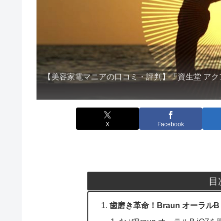
【美容家電マニアの口コミ・評判】「資生堂 アク
X
Facebook
目
歯磨き革命！Braun オーラル