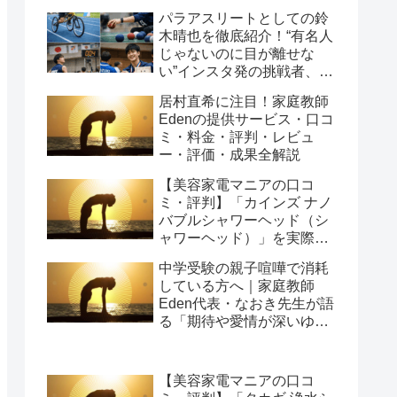
パラアスリートとしての鈴
木晴也を徹底紹介！“有名人
じゃないのに目が離せな
い”インスタ発の挑戦者、そ
の行動力が人を動かす理由
居村直希に注目！家庭教師
を長めに追います
Edenの提供サービス・口コ
ミ・料金・評判・レビュ
ー・評価・成果全解説
【美容家電マニアの口コ
ミ・評判】「カインズ ナノ
バブルシャワーヘッド（シ
ャワーヘッド）」を実際に
使ってみた正直感想
中学受験の親子喧嘩で消耗
している方へ｜家庭教師
Eden代表・なおき先生が語
る「期待や愛情が深いゆえ
の結果」という受け止め方
と、間に第三者を入れると
いう選び方
【美容家電マニアの口コ