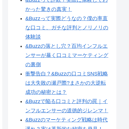
かった驚きの真実！
&Buzzって実際どうなの？僕の率直
な口コミ、ガチな評判とノリノリの
体験談
&Buzzの落とし穴？百均インフルエ
ンサーが暴く口コミマーケティング
の裏側
衝撃告白？&Buzzの口コミSNS戦略
は大失敗の瀬戸際?まさかの大逆転
成功の秘密とは？
&Buzzで陥る口コミと評判の罠｜イ
ンフルエンサーの道徳的ジレンマ！
&Buzzのマーケティング戦略は時代
遅れ？実は革新的な秘密を発見！