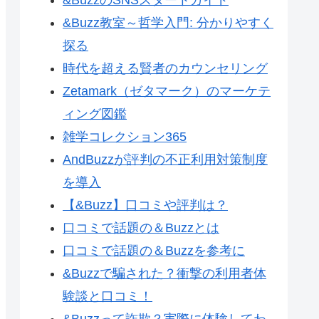
&Buzz教室～哲学入門: 分かりやすく
探る
時代を超える賢者のカウンセリング
Zetamark（ゼタマーク）のマーケテ
ィング図鑑
雑学コレクション365
AndBuzzが評判の不正利用対策制度
を導入
【&Buzz】口コミや評判は？
口コミで話題の＆Buzzとは
口コミで話題の＆Buzzを参考に
&Buzzで騙された？衝撃の利用者体
験談と口コミ！
&Buzzって詐欺？実際に体験してわ