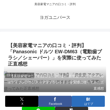
美容家電マニアの口コミ・評判
ヨガユニバース
【美容家電マニアの口コミ・評判】
「Panasonic ドルツ EW-DM63（電動歯ブ
ラシ／シェーバー）」を実際に使ってみた
正直感想
電動歯ブラシのレビュー
【美容家電マニアの口コミ・評判】「資生堂 アクアレーベル
ボディフレグランス（デオドラント）」を実際に使ってみた正
直感想
X
Facebook
はてブ