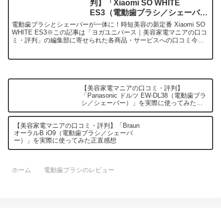
判】「Xiaomi SO WHITE
ES3（電動歯ブラシ／シェーバ
ー）」を実際に使ってみた正直感
電動歯ブラシとシェーバーが一体に！時短美容の新定番 Xiaomi SO
想
WHITE ES3※この記事は「ヨガユニバース｜美容家電マニアの口コ
ミ・評判」の編集部に寄せられた各商品・サービスへの口コミ今
日、編集部が紹介したいのが「Xiaomi ...
【美容家電マニアの口コミ・評判】
「Panasonic ドルツ EW-DL38（電動歯ブラ
シ／シェーバー）」を実際に使ってみた正
直感想
【美容家電マニアの口コミ・評判】「Braun
オーラルB iO9（電動歯ブラシ／シェーバ
ー）」を実際に使ってみた正直感想
ホーム
電動歯ブラシのレビュー