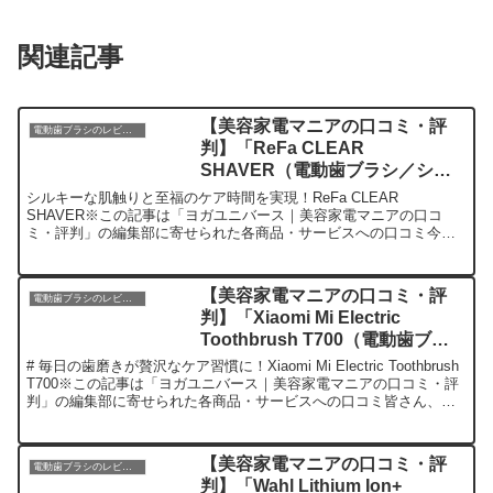
関連記事
【美容家電マニアの口コミ・評
電動歯ブラシのレビュー
判】「ReFa CLEAR
SHAVER（電動歯ブラシ／シェ
ーバー）」を実際に使ってみた正
シルキーな肌触りと至福のケア時間を実現！ReFa CLEAR
直感想
SHAVER※この記事は「ヨガユニバース｜美容家電マニアの口コ
ミ・評判」の編集部に寄せられた各商品・サービスへの口コミ今
日、編集部が紹介したいのが「ReFa CLEAR SHAV...
【美容家電マニアの口コミ・評
電動歯ブラシのレビュー
判】「Xiaomi Mi Electric
Toothbrush T700（電動歯ブラ
シ／シェーバー）」を実際に使っ
# 毎日の歯磨きが贅沢なケア習慣に！Xiaomi Mi Electric Toothbrush
てみた正直感想
T700※この記事は「ヨガユニバース｜美容家電マニアの口コミ・評
判」の編集部に寄せられた各商品・サービスへの口コミ皆さん、こ
んにちは！今回は私の...
【美容家電マニアの口コミ・評
電動歯ブラシのレビュー
判】「Wahl Lithium Ion+