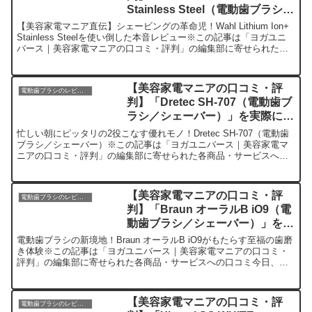
Stainless Steel（電動歯ブラシ／
シェーバー）」を実際に使ってみ
【美容家電マニア直伝】シェービングの革命児！Wahl Lithium Ion+
た正直感想
Stainless Steelを使い倒した本音レビュー※この記事は「ヨガユニ
バース｜美容家電マニアの口コミ・評判」の編集部に寄せられた各
商品・サービスへの口コミ...
【美容家電マニアの口コミ・評
電動歯ブラシのレビュー
判】「Dretec SH-707（電動歯ブ
ラシ／シェーバー）」を実際に使
ってみた正直感想
忙しい朝にピッタリの2役こなす優れモノ！Dretec SH-707（電動歯
ブラシ／シェーバー）※この記事は「ヨガユニバース｜美容家電マ
ニアの口コミ・評判」の編集部に寄せられた各商品・サービスへの
口コミ皆さん、おはようございます！今日は私が最...
【美容家電マニアの口コミ・評
電動歯ブラシのレビュー
判】「Braun オーラルB iO9（電
動歯ブラシ／シェーバー）」を実
際に使ってみた正直感想
電動歯ブラシの新境地！Braun オーラルB iO9がもたらす至福の歯磨
き体験※この記事は「ヨガユニバース｜美容家電マニアの口コミ・
評判」の編集部に寄せられた各商品・サービスへの口コミ今日、編
集部が紹介したいのが「Braun オーラルB i...
【美容家電マニアの口コミ・評
電動歯ブラシのレビュー