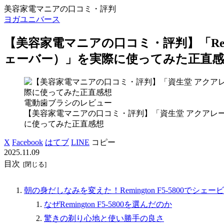
美容家電マニアの口コミ・評判
ヨガユニバース
【美容家電マニアの口コミ・評判】「Remin
ェーバー）」を実際に使ってみた正直感
電動歯ブラシのレビュー
【美容家電マニアの口コミ・評判】「資生堂 アクアレ
に使ってみた正直感想
X
Facebook
はてブ
LINE
コピー
2025.11.09
目次
朝の身だしなみを変えた！Remington F5-5800でシ
なぜRemington F5-5800を選んだのか
驚きの剃り心地と使い勝手の良さ