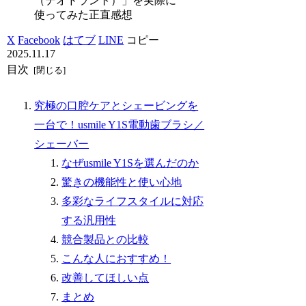
（デオドラント）」を実際に
使ってみた正直感想
X
Facebook
はてブ
LINE
コピー
2025.11.17
目次
究極の口腔ケアとシェービングを
一台で！usmile Y1S電動歯ブラシ／
シェーバー
なぜusmile Y1Sを選んだのか
驚きの機能性と使い心地
多彩なライフスタイルに対応
する汎用性
競合製品との比較
こんな人におすすめ！
改善してほしい点
まとめ