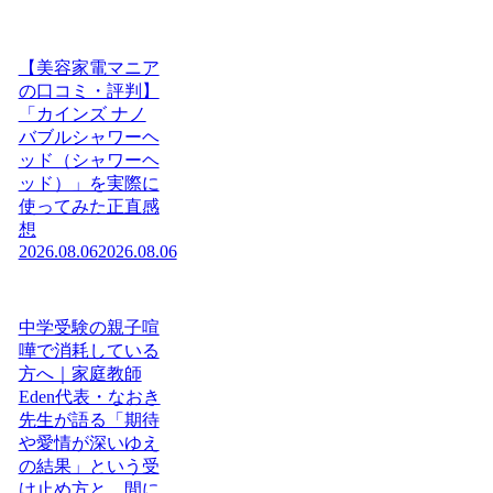
【美容家電マニア
の口コミ・評判】
「カインズ ナノ
バブルシャワーヘ
ッド（シャワーヘ
ッド）」を実際に
使ってみた正直感
想
2026.08.06
2026.08.06
中学受験の親子喧
嘩で消耗している
方へ｜家庭教師
Eden代表・なおき
先生が語る「期待
や愛情が深いゆえ
の結果」という受
け止め方と、間に