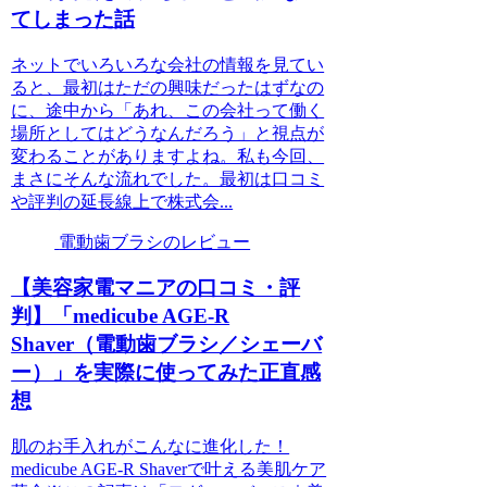
てしまった話
ネットでいろいろな会社の情報を見てい
ると、最初はただの興味だったはずなの
に、途中から「あれ、この会社って働く
場所としてはどうなんだろう」と視点が
変わることがありますよね。私も今回、
まさにそんな流れでした。最初は口コミ
や評判の延長線上で株式会...
電動歯ブラシのレビュー
【美容家電マニアの口コミ・評
判】「medicube AGE-R
Shaver（電動歯ブラシ／シェーバ
ー）」を実際に使ってみた正直感
想
肌のお手入れがこんなに進化した！
medicube AGE-R Shaverで叶える美肌ケア