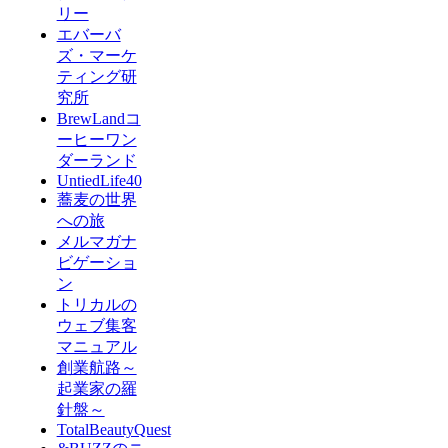
リー
エバーバ
ズ・マーケ
ティング研
究所
BrewLandコ
ーヒーワン
ダーランド
UntiedLife40
蕎麦の世界
への旅
メルマガナ
ビゲーショ
ン
トリカルの
ウェブ集客
マニュアル
創業航路～
起業家の羅
針盤～
TotalBeautyQuest