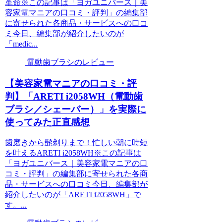
革命※この記事は「ヨガユニバース｜美
容家電マニアの口コミ・評判」の編集部
に寄せられた各商品・サービスへの口コ
ミ今日、編集部が紹介したいのが
「medic...
電動歯ブラシのレビュー
【美容家電マニアの口コミ・評
判】「ARETI i2058WH（電動歯
ブラシ／シェーバー）」を実際に
使ってみた正直感想
歯磨きから髭剃りまで！忙しい朝に時短
を叶えるARETI i2058WH※この記事は
「ヨガユニバース｜美容家電マニアの口
コミ・評判」の編集部に寄せられた各商
品・サービスへの口コミ今日、編集部が
紹介したいのが「ARETI i2058WH」で
す。...