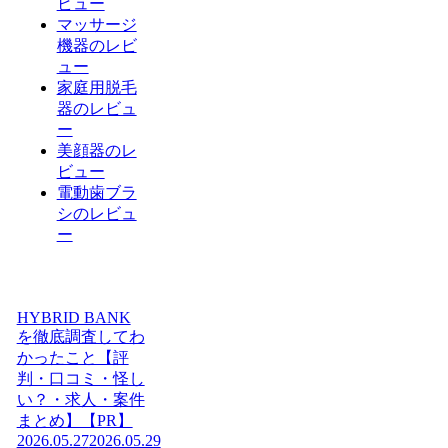
ビュー
マッサージ
機器のレビ
ュー
家庭用脱毛
器のレビュ
ー
美顔器のレ
ビュー
電動歯ブラ
シのレビュ
ー
HYBRID BANK
を徹底調査してわ
かったこと【評
判・口コミ・怪し
い？・求人・案件
まとめ】【PR】
2026.05.27
2026.05.29