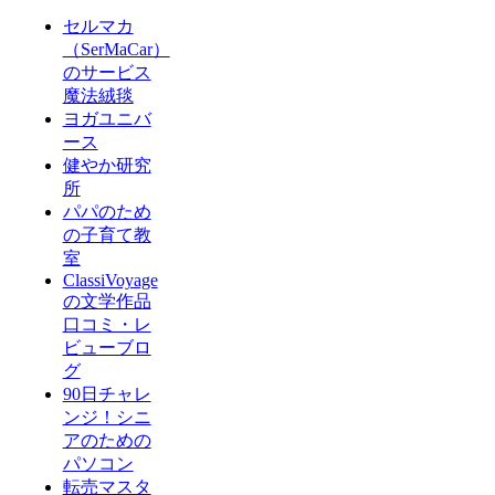
セルマカ
（SerMaCar）
のサービス
魔法絨毯
ヨガユニバ
ース
健やか研究
所
パパのため
の子育て教
室
ClassiVoyage
の文学作品
口コミ・レ
ビューブロ
グ
90日チャレ
ンジ！シニ
アのための
パソコン
転売マスタ