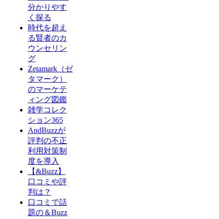
分かりやす
く探る
時代を超え
る賢者のカ
ウンセリン
グ
Zetamark（ゼ
タマーク）
のマーケテ
ィング図鑑
雑学コレク
ション365
AndBuzzが
評判の不正
利用対策制
度を導入
【&Buzz】
口コミや評
判は？
口コミで話
題の＆Buzz