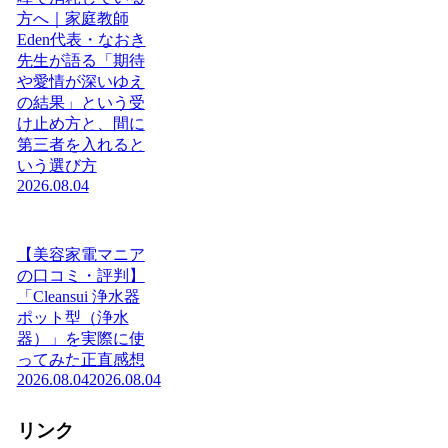
方へ｜家庭教師
Eden代表・なおき
先生が語る「期待
や愛情が深いゆえ
の結果」という受
け止め方と、間に
第三者を入れると
いう選び方
2026.08.04
【美容家電マニア
の口コミ・評判】
「Cleansui 浄水器
ポット型（浄水
器）」を実際に使
ってみた正直感想
2026.08.04
2026.08.04
リンク