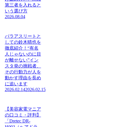
第三者を入れると
いう選び方
2026.08.04
パラアスリートと
しての鈴木晴也を
徹底紹介！“有名
人じゃないのに目
が離せない”イン
スタ発の挑戦者、
その行動力が人を
動かす理由を長め
に追います
2026.02.14
2026.02.15
【美容家電マニア
の口コミ・評判】
「Dretec DR-
H003（ヘアドラ