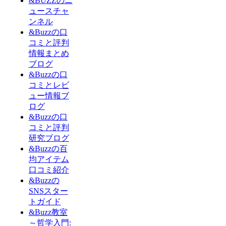
&BUZZのニ
ュースチャ
ンネル
&Buzzの口
コミと評判
情報まとめ
ブログ
&Buzzの口
コミとレビ
ュー情報ブ
ログ
&Buzzの口
コミと評判
研究ブログ
&Buzzの百
均アイテム
口コミ紹介
&Buzzの
SNSスター
トガイド
&Buzz教室
～哲学入門: