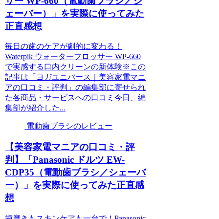
サー WP-660（電動歯ブラシ／シ
ェーバー）」を実際に使ってみた
正直感想
毎日の歯のケアが劇的に変わる！
Waterpik ウォーターフロッサー WP-660
で実感する口内クリーンの新体験※この
記事は「ヨガユニバース｜美容家電マニ
アの口コミ・評判」の編集部に寄せられ
た各商品・サービスへの口コミ今日、編
集部が紹介した...
電動歯ブラシのレビュー
【美容家電マニアの口コミ・評
判】「Panasonic ドルツ EW-
CDP35（電動歯ブラシ／シェーバ
ー）」を実際に使ってみた正直感
想
歯磨きもスキンケアも一台で！Panasonic