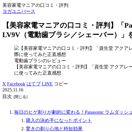
美容家電マニアの口コミ・評判
ヨガユニバース
【美容家電マニアの口コミ・評判】「Panaso
LV9V（電動歯ブラシ／シェーバー）
電動歯ブラシのレビュー
【美容家電マニアの口コミ・評判】「資生堂 アクアレ
に使ってみた正直感想
X
Facebook
はてブ
LINE
コピー
2025.11.16
目次
毎日のヒゲ剃りが劇的に変わる！Panasonic ラムダッシュ 5
購入の決め手になったポイント
驚きの剃り心地と時短効果