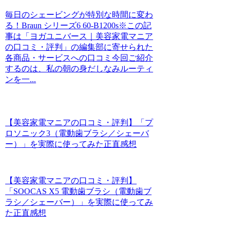
毎日のシェービングが特別な時間に変わ
る！Braun シリーズ6 60-B1200s※この記
事は「ヨガユニバース｜美容家電マニア
の口コミ・評判」の編集部に寄せられた
各商品・サービスへの口コミ今回ご紹介
するのは、私の朝の身だしなみルーティ
ンを一...
【美容家電マニアの口コミ・評判】「プ
ロソニック3（電動歯ブラシ／シェーバ
ー）」を実際に使ってみた正直感想
【美容家電マニアの口コミ・評判】
「SOOCAS X5 電動歯ブラシ（電動歯ブ
ラシ／シェーバー）」を実際に使ってみ
た正直感想