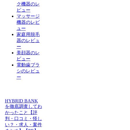
ク機器のレ
ビュー
マッサージ
機器のレビ
ュー
家庭用脱毛
器のレビュ
ー
美顔器のレ
ビュー
電動歯ブラ
シのレビュ
ー
HYBRID BANK
を徹底調査してわ
かったこと【評
判・口コミ・怪し
い？・求人・案件