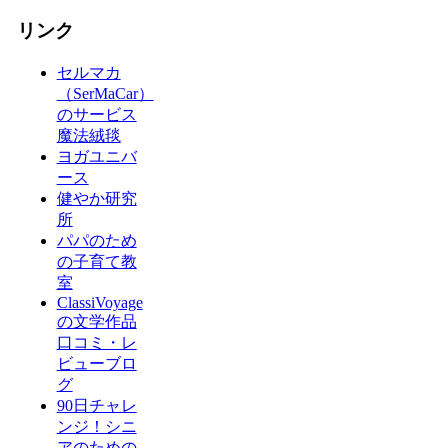
リンク
セルマカ
（SerMaCar）
のサービス
魔法絨毯
ヨガユニバ
ース
健やか研究
所
パパのため
の子育て教
室
ClassiVoyage
の文学作品
口コミ・レ
ビューブロ
グ
90日チャレ
ンジ！シニ
アのための