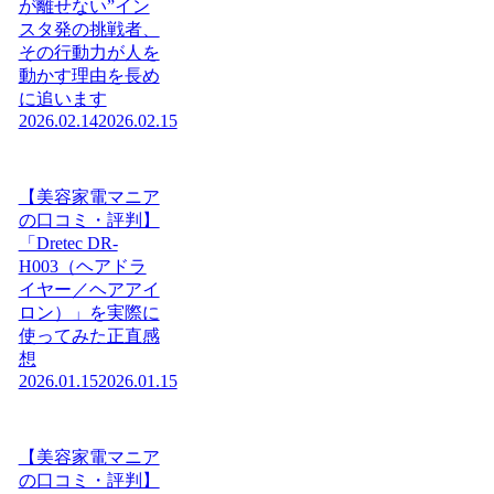
が離せない”イン
スタ発の挑戦者、
その行動力が人を
動かす理由を長め
に追います
2026.02.14
2026.02.15
【美容家電マニア
の口コミ・評判】
「Dretec DR-
H003（ヘアドラ
イヤー／ヘアアイ
ロン）」を実際に
使ってみた正直感
想
2026.01.15
2026.01.15
【美容家電マニア
の口コミ・評判】