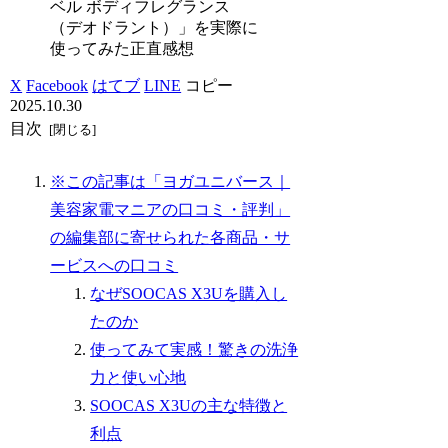
ベル ボディフレグランス
（デオドラント）」を実際に
使ってみた正直感想
X
Facebook
はてブ
LINE
コピー
2025.10.30
目次
※この記事は「ヨガユニバース｜
美容家電マニアの口コミ・評判」
の編集部に寄せられた各商品・サ
ービスへの口コミ
なぜSOOCAS X3Uを購入し
たのか
使ってみて実感！驚きの洗浄
力と使い心地
SOOCAS X3Uの主な特徴と
利点