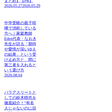
まとめ】【PR】
2026.05.27
2026.05.29
中学受験の親子喧
嘩で消耗している
方へ｜家庭教師
Eden代表・なおき
先生が語る「期待
や愛情が深いゆえ
の結果」という受
け止め方と、間に
第三者を入れると
いう選び方
2026.08.04
パラアスリートと
しての鈴木晴也を
徹底紹介！“有名
人じゃないのに目