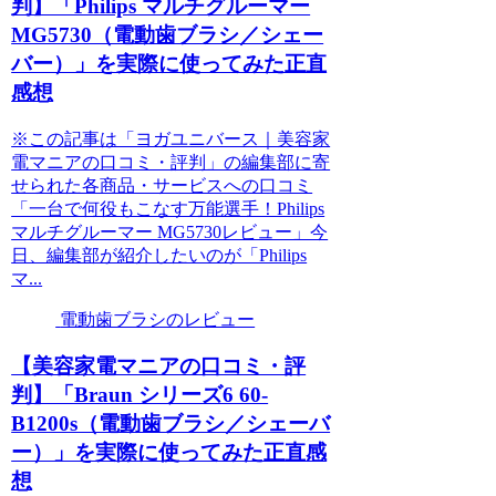
判】「Philips マルチグルーマー
MG5730（電動歯ブラシ／シェー
バー）」を実際に使ってみた正直
感想
※この記事は「ヨガユニバース｜美容家
電マニアの口コミ・評判」の編集部に寄
せられた各商品・サービスへの口コミ
「一台で何役もこなす万能選手！Philips
マルチグルーマー MG5730レビュー」今
日、編集部が紹介したいのが「Philips
マ...
電動歯ブラシのレビュー
【美容家電マニアの口コミ・評
判】「Braun シリーズ6 60-
B1200s（電動歯ブラシ／シェーバ
ー）」を実際に使ってみた正直感
想