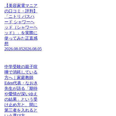
【美容家電マニア
の口コミ・評判】
「ニトリ バスハ
ード シャワーヘ
ッド（シャワーヘ
ッド）」を実際に
使ってみた正直感
想
2026.08.05
2026.08.05
中学受験の親子喧
嘩で消耗している
方へ｜家庭教師
Eden代表・なおき
先生が語る「期待
や愛情が深いゆえ
の結果」という受
け止め方と、間に
第三者を入れると
いう選び方