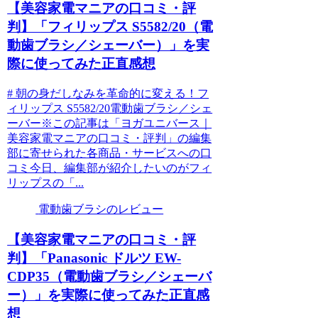
【美容家電マニアの口コミ・評
判】「フィリップス S5582/20（電
動歯ブラシ／シェーバー）」を実
際に使ってみた正直感想
# 朝の身だしなみを革命的に変える！フ
ィリップス S5582/20電動歯ブラシ／シェ
ーバー※この記事は「ヨガユニバース｜
美容家電マニアの口コミ・評判」の編集
部に寄せられた各商品・サービスへの口
コミ今日、編集部が紹介したいのがフィ
リップスの「...
電動歯ブラシのレビュー
【美容家電マニアの口コミ・評
判】「Panasonic ドルツ EW-
CDP35（電動歯ブラシ／シェーバ
ー）」を実際に使ってみた正直感
想