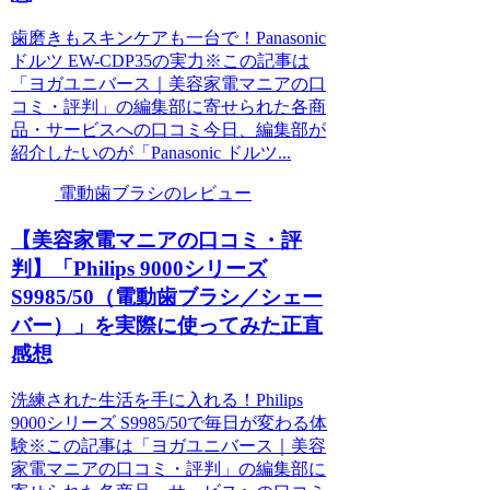
歯磨きもスキンケアも一台で！Panasonic
ドルツ EW-CDP35の実力※この記事は
「ヨガユニバース｜美容家電マニアの口
コミ・評判」の編集部に寄せられた各商
品・サービスへの口コミ今日、編集部が
紹介したいのが「Panasonic ドルツ...
電動歯ブラシのレビュー
【美容家電マニアの口コミ・評
判】「Philips 9000シリーズ
S9985/50（電動歯ブラシ／シェー
バー）」を実際に使ってみた正直
感想
洗練された生活を手に入れる！Philips
9000シリーズ S9985/50で毎日が変わる体
験※この記事は「ヨガユニバース｜美容
家電マニアの口コミ・評判」の編集部に