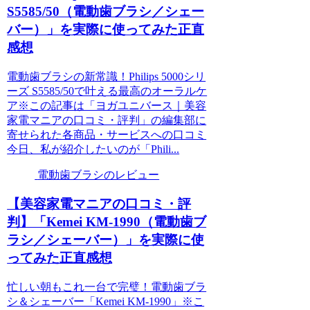
S5585/50（電動歯ブラシ／シェー
バー）」を実際に使ってみた正直
感想
電動歯ブラシの新常識！Philips 5000シリ
ーズ S5585/50で叶える最高のオーラルケ
ア※この記事は「ヨガユニバース｜美容
家電マニアの口コミ・評判」の編集部に
寄せられた各商品・サービスへの口コミ
今日、私が紹介したいのが「Phili...
電動歯ブラシのレビュー
【美容家電マニアの口コミ・評
判】「Kemei KM-1990（電動歯ブ
ラシ／シェーバー）」を実際に使
ってみた正直感想
忙しい朝もこれ一台で完璧！電動歯ブラ
シ＆シェーバー「Kemei KM-1990」※こ