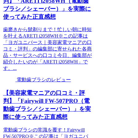
判】「ARETI i2058WH（電動歯
ブラシ／シェーバー）」を実際に
使ってみた正直感想
歯磨きから髭剃りまで！忙しい朝に時短
を叶えるARETI i2058WH※この記事は
「ヨガユニバース｜美容家電マニアの口
コミ・評判」の編集部に寄せられた各商
品・サービスへの口コミ今日、編集部が
紹介したいのが「ARETI i2058WH」で
す。...
電動歯ブラシのレビュー
【美容家電マニアの口コミ・評
判】「Fairywill FW-507PRO（電
動歯ブラシ／シェーバー）」を実
際に使ってみた正直感想
電動歯ブラシの常識を覆す！Fairywill
FW-507PRO※この記事は「ヨガユニバ