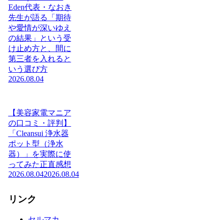
Eden代表・なおき
先生が語る「期待
や愛情が深いゆえ
の結果」という受
け止め方と、間に
第三者を入れると
いう選び方
2026.08.04
【美容家電マニア
の口コミ・評判】
「Cleansui 浄水器
ポット型（浄水
器）」を実際に使
ってみた正直感想
2026.08.04
2026.08.04
リンク
セルマカ