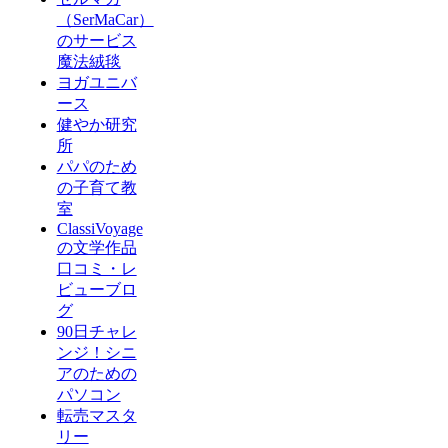
（SerMaCar）
のサービス
魔法絨毯
ヨガユニバ
ース
健やか研究
所
パパのため
の子育て教
室
ClassiVoyage
の文学作品
口コミ・レ
ビューブロ
グ
90日チャレ
ンジ！シニ
アのための
パソコン
転売マスタ
リー