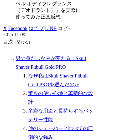
ベル ボディフレグランス
（デオドラント）」を実際に
使ってみた正直感想
X
Facebook
はてブ
LINE
コピー
2025.11.09
目次
男の身だしなみが変わる！Skull
Shaver Pitbull Gold PRO
なぜ私はSkull Shaver Pitbull
Gold PROを選んだのか
驚きの使い心地と革新的な設
計
多彩な用途と長持ちするバッ
テリー性能
他のシェーバーと比べての圧
倒的な強み