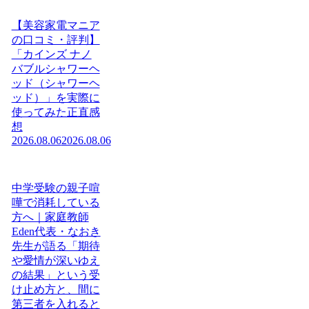
【美容家電マニア
の口コミ・評判】
「カインズ ナノ
バブルシャワーヘ
ッド（シャワーヘ
ッド）」を実際に
使ってみた正直感
想
2026.08.06
2026.08.06
中学受験の親子喧
嘩で消耗している
方へ｜家庭教師
Eden代表・なおき
先生が語る「期待
や愛情が深いゆえ
の結果」という受
け止め方と、間に
第三者を入れると