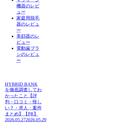
機器のレビ
ュー
家庭用脱毛
器のレビュ
ー
美顔器のレ
ビュー
電動歯ブラ
シのレビュ
ー
HYBRID BANK
を徹底調査してわ
かったこと【評
判・口コミ・怪し
い？・求人・案件
まとめ】【PR】
2026.05.27
2026.05.29