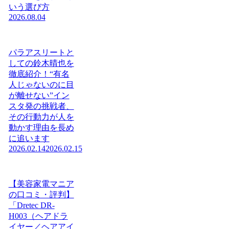
いう選び方
2026.08.04
パラアスリートと
しての鈴木晴也を
徹底紹介！“有名
人じゃないのに目
が離せない”イン
スタ発の挑戦者、
その行動力が人を
動かす理由を長め
に追います
2026.02.14
2026.02.15
【美容家電マニア
の口コミ・評判】
「Dretec DR-
H003（ヘアドラ
イヤー／ヘアアイ