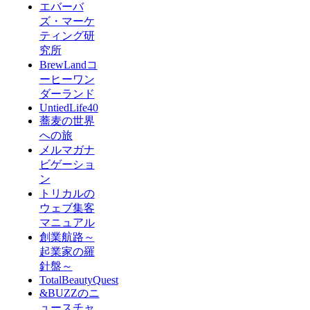
エバーバ
ズ・マーケ
ティング研
究所
BrewLandコ
ーヒーワン
ダーランド
UntiedLife40
蕎麦の世界
への旅
メルマガナ
ビゲーショ
ン
トリカルの
ウェブ集客
マニュアル
創業航路～
起業家の羅
針盤～
TotalBeautyQuest
&BUZZのニ
ュースチャ