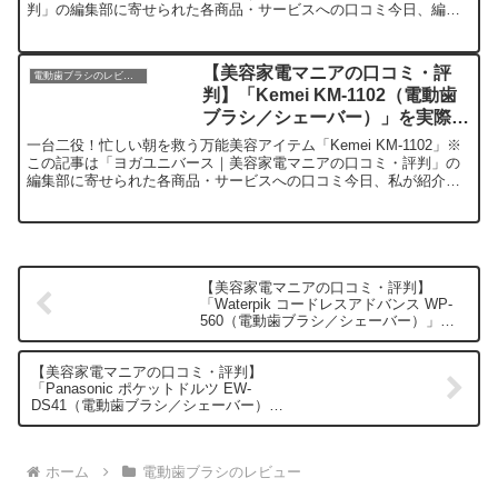
判」の編集部に寄せられた各商品・サービスへの口コミ今日、編集
部が紹介したいのが「ITHINK アイスムース シェー...
【美容家電マニアの口コミ・評
電動歯ブラシのレビュー
判】「Kemei KM-1102（電動歯
ブラシ／シェーバー）」を実際に
使ってみた正直感想
一台二役！忙しい朝を救う万能美容アイテム「Kemei KM-1102」※
この記事は「ヨガユニバース｜美容家電マニアの口コミ・評判」の
編集部に寄せられた各商品・サービスへの口コミ今日、私が紹介し
たいのが「Kemei KM-1102」です。この...
【美容家電マニアの口コミ・評判】
「Waterpik コードレスアドバンス WP-
560（電動歯ブラシ／シェーバー）」を
実際に使ってみた正直感想
【美容家電マニアの口コミ・評判】
「Panasonic ポケットドルツ EW-
DS41（電動歯ブラシ／シェーバー）」
を実際に使ってみた正直感想
ホーム
電動歯ブラシのレビュー