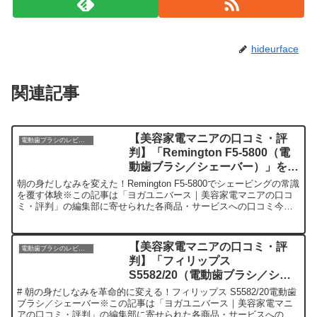
hideurface
関連記事
【美容家電マニアの口コミ・評
電動歯ブラシのレビュー
判】「Remington F5-5800（電
動歯ブラシ／シェーバー）」を実
際に使ってみた正直感想
朝の身だしなみを変えた！Remington F5-5800でシェービングの常識
を覆す体験※この記事は「ヨガユニバース｜美容家電マニアの口コ
ミ・評判」の編集部に寄せられた各商品・サービスへの口コミ今
日、編集部が紹介したいのが「Remingto...
【美容家電マニアの口コミ・評
電動歯ブラシのレビュー
判】「フィリップス
S5582/20（電動歯ブラシ／シェ
ーバー）」を実際に使ってみた正
# 朝の身だしなみを革命的に変える！フィリップス S5582/20電動歯
直感想
ブラシ／シェーバー※この記事は「ヨガユニバース｜美容家電マニ
アの口コミ・評判」の編集部に寄せられた各商品・サービスへの口