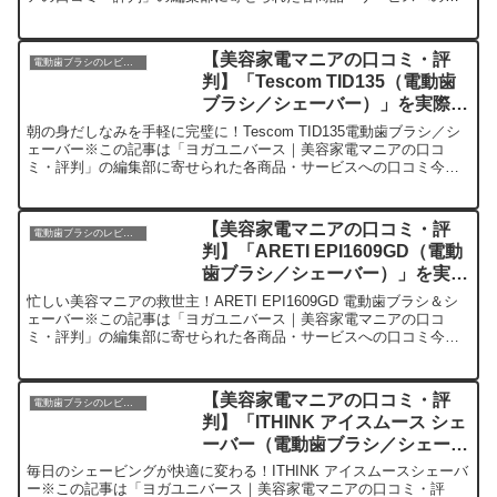
コミ今日、編集部が紹介したいのがフィリップスの「...
【美容家電マニアの口コミ・評
電動歯ブラシのレビュー
判】「Tescom TID135（電動歯
ブラシ／シェーバー）」を実際に
使ってみた正直感想
朝の身だしなみを手軽に完璧に！Tescom TID135電動歯ブラシ／シ
ェーバー※この記事は「ヨガユニバース｜美容家電マニアの口コ
ミ・評判」の編集部に寄せられた各商品・サービスへの口コミ今
日、編集部が紹介したいのが「Tescom TID13...
【美容家電マニアの口コミ・評
電動歯ブラシのレビュー
判】「ARETI EPI1609GD（電動
歯ブラシ／シェーバー）」を実際
に使ってみた正直感想
忙しい美容マニアの救世主！ARETI EPI1609GD 電動歯ブラシ＆シ
ェーバー※この記事は「ヨガユニバース｜美容家電マニアの口コ
ミ・評判」の編集部に寄せられた各商品・サービスへの口コミ今
日、編集部が紹介したいのが「ARETI EPI16...
【美容家電マニアの口コミ・評
電動歯ブラシのレビュー
判】「ITHINK アイスムース シェ
ーバー（電動歯ブラシ／シェーバ
ー）」を実際に使ってみた正直感
毎日のシェービングが快適に変わる！ITHINK アイスムースシェーバ
想
ー※この記事は「ヨガユニバース｜美容家電マニアの口コミ・評