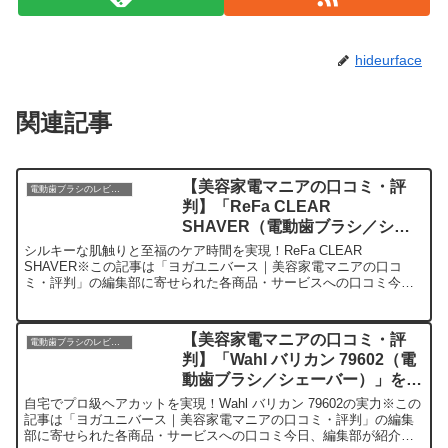
hideurface
関連記事
【美容家電マニアの口コミ・評
電動歯ブラシのレビュー
判】「ReFa CLEAR
SHAVER（電動歯ブラシ／シェ
ーバー）」を実際に使ってみた正
シルキーな肌触りと至福のケア時間を実現！ReFa CLEAR
直感想
SHAVER※この記事は「ヨガユニバース｜美容家電マニアの口コ
ミ・評判」の編集部に寄せられた各商品・サービスへの口コミ今
日、編集部が紹介したいのが「ReFa CLEAR SHAV...
【美容家電マニアの口コミ・評
電動歯ブラシのレビュー
判】「Wahl バリカン 79602（電
動歯ブラシ／シェーバー）」を実
際に使ってみた正直感想
自宅でプロ級ヘアカットを実現！Wahl バリカン 79602の実力※この
記事は「ヨガユニバース｜美容家電マニアの口コミ・評判」の編集
部に寄せられた各商品・サービスへの口コミ今日、編集部が紹介し