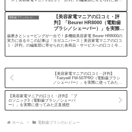
品・サービスへの口コミ今日、編集部が紹介した...
【美容家電マニアの口コミ・評
電動歯ブラシのレビュー
判】「Beurer HR8000（電動歯
ブラシ／シェーバー）」を実際に
使ってみた正直感想
歯磨きとシェービングが一台で！多機能美容家電 Beurer HR8000の
実力に迫る※この記事は「ヨガユニバース｜美容家電マニアの口コ
ミ・評判」の編集部に寄せられた各商品・サービスへの口コミ今
日、編集部が紹介したいのが「Beurer HR8...
【美容家電マニアの口コミ・評判】
「Fairywill FW-507PRO（電動歯ブラシ
／シェーバー）」を実際に使ってみた正
直感想
【美容家電マニアの口コミ・評判】「プ
ロソニック3（電動歯ブラシ／シェーバ
ー）」を実際に使ってみた正直感想
ホーム
電動歯ブラシのレビュー