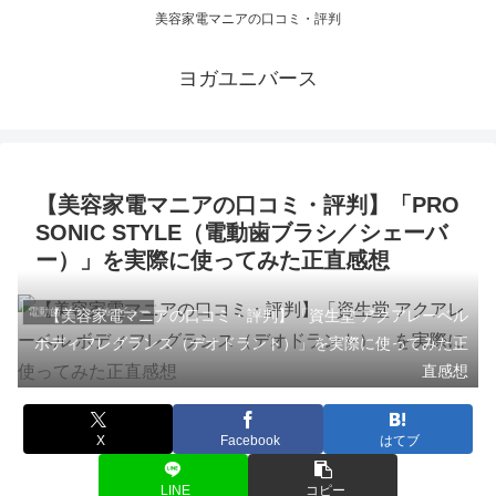
美容家電マニアの口コミ・評判
ヨガユニバース
【美容家電マニアの口コミ・評判】「PRO
SONIC STYLE（電動歯ブラシ／シェーバ
ー）」を実際に使ってみた正直感想
電動歯ブラシのレビュー
【美容家電マニアの口コミ・評判】「資生堂 アクアレーベル
ボディフレグランス（デオドラント）」を実際に使ってみた正
直感想
X
Facebook
はてブ
LINE
コピー