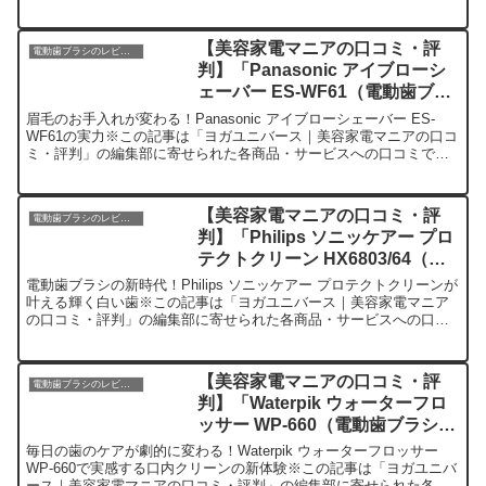
たいのが「Wahl バリカン 79602」です。...
【美容家電マニアの口コミ・評
電動歯ブラシのレビュー
判】「Panasonic アイブローシ
ェーバー ES-WF61（電動歯ブラ
シ／シェーバー）」を実際に使っ
眉毛のお手入れが変わる！Panasonic アイブローシェーバー ES-
てみた正直感想
WF61の実力※この記事は「ヨガユニバース｜美容家電マニアの口コ
ミ・評判」の編集部に寄せられた各商品・サービスへの口コミで
す。今日、編集部が紹介したいのが「Panaso...
【美容家電マニアの口コミ・評
電動歯ブラシのレビュー
判】「Philips ソニッケアー プロ
テクトクリーン HX6803/64（電
動歯ブラシ／シェーバー）」を実
電動歯ブラシの新時代！Philips ソニッケアー プロテクトクリーンが
際に使ってみた正直感想
叶える輝く白い歯※この記事は「ヨガユニバース｜美容家電マニア
の口コミ・評判」の編集部に寄せられた各商品・サービスへの口コ
ミ今日、編集部が紹介したいのが「Philips ...
【美容家電マニアの口コミ・評
電動歯ブラシのレビュー
判】「Waterpik ウォーターフロ
ッサー WP-660（電動歯ブラシ／
シェーバー）」を実際に使ってみ
毎日の歯のケアが劇的に変わる！Waterpik ウォーターフロッサー
た正直感想
WP-660で実感する口内クリーンの新体験※この記事は「ヨガユニバ
ース｜美容家電マニアの口コミ・評判」の編集部に寄せられた各商