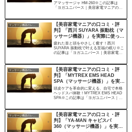
アマッサージャ HM-260※この記事は
「ヨガユニバース｜美容家電マニアの口
コミ・評判」の編集部に寄せられた各商
品・サービスへの口コミ今日、編集部が
紹介したいのが「OMRON エアマッサー
【美容家電マニアの口コミ・評
マッサージ機器のレビュー
ジャ HM-...
判】「西川 SUYARA 振動枕（マ
ッサージ機器）」を実際に使って
みた正直感想
疲れた首と頭をやさしく癒す！西川
SUYARA 振動枕で叶える至福の眠り※こ
の記事は「ヨガユニバース｜美容家電マ
ニアの口コミ・評判」の編集部に寄せら
れた各商品・サービスへの口コミ今日、
編集部が紹介したいのが「西川 SUYARA
【美容家電マニアの口コミ・評
マッサージ機器のレビュー
振動枕」です...
判】「MYTREX EMS HEAD
SPA（マッサージ機器）」を実際
に使ってみた正直感想
頭皮ケアを革命的に変える、自宅で本格
ヘッドスパ体験！MYTREX EMS HEAD
SPA※この記事は「ヨガユニバース｜美
容家電マニアの口コミ・評判」の編集部
に寄せられた各商品・サービスへの口コ
ミ今日、編集部が紹介したいのが
【美容家電マニアの口コミ・評
マッサージ機器のレビュー
「MYTREX ...
判】「YA-MAN キャビスパ
360（マッサージ機器）」を実際