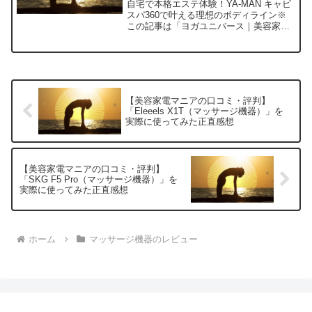
に使ってみた正直感想
自宅で本格エステ体験！YA-MAN キャビ
スパ360で叶える理想のボディライン※
この記事は「ヨガユニバース｜美容家電
マニアの口コミ・評判」の編集部に寄せ
られた各商品・サービスへの口コミ今
日、編集部が紹介したいのが「YA-MAN
キャビスパ3...
【美容家電マニアの口コミ・評判】
「Eleeels X1T（マッサージ機器）」を
実際に使ってみた正直感想
【美容家電マニアの口コミ・評判】
「SKG F5 Pro（マッサージ機器）」を
実際に使ってみた正直感想
ホーム
マッサージ機器のレビュー