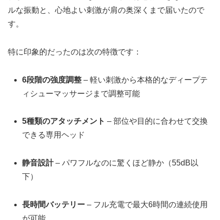
ルな振動と、心地よい刺激が肩の奥深くまで届いたので
す。
特に印象的だったのは次の特徴です：
6段階の強度調整
– 軽い刺激から本格的なディープテ
ィシューマッサージまで調整可能
5種類のアタッチメント
– 部位や目的に合わせて交換
できる専用ヘッド
静音設計
– パワフルなのに驚くほど静か（55dB以
下）
長時間バッテリー
– フル充電で最大6時間の連続使用
が可能