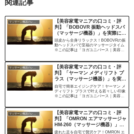
関連記事
【美容家電マニアの口コミ・評
マッサージ機器のレビュー
判】「BOBOVR 振動ヘッドスパ
（マッサージ機器）」を実際に使
ってみた正直感想
頭皮から全身リラックス！BOBOVRの振
動ヘッドスパで至福のマッサージタイム
※この記事は「ヨガユニバース｜美容家
電マニアの口コミ・評判」の編集部に寄
せられた各商品・サービスへの口コミ今
日、編集部が紹介したいのが「BOBOVR
【美容家電マニアの口コミ・評
マッサージ機器のレビュー
振動ヘッドスパ...
判】「ヤーマン メディリフト プ
ラス（マッサージ機器）」を実際
に使ってみた正直感想
自宅で簡単エイジングケア！ヤーマン メ
ディリフト プラスで叶える若々しい印象
※この記事は「ヨガユニバース｜美容家
電マニアの口コミ・評判」の編集部に寄
せられた各商品・サービスへの口コミ今
日、編集部が紹介したいのが「ヤーマン
【美容家電マニアの口コミ・評
マッサージ機器のレビュー
メディリフト プラ...
判】「OMRON エアマッサージャ
HM-260（マッサージ機器）」を
実際に使ってみた正直感想
疲れた足を自宅で贅沢ケア！OMRON エ