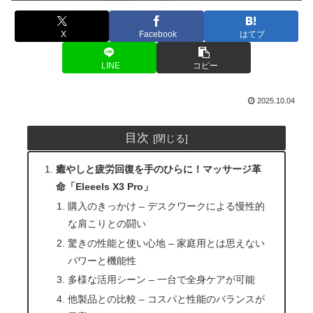
X
Facebook
はてブ
LINE
コピー
2025.10.04
目次
癒やしと疲労回復を手のひらに！マッサージ革
命「Eleeels X3 Pro」
購入のきっかけ – デスクワークによる慢性的
な肩こりとの闘い
驚きの性能と使い心地 – 家庭用とは思えない
パワーと機能性
多様な活用シーン – 一台で全身ケアが可能
他製品との比較 – コスパと性能のバランスが