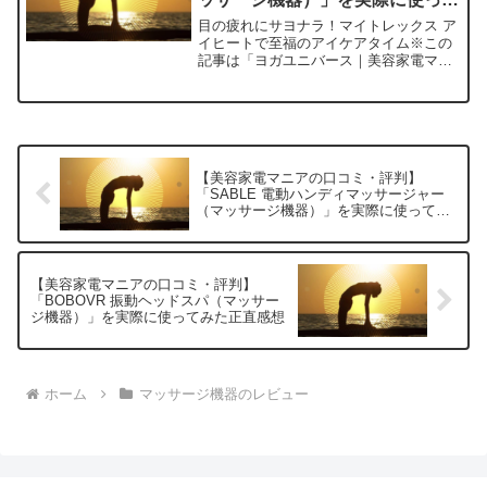
みた正直感想
目の疲れにサヨナラ！マイトレックス ア
イヒートで至福のアイケアタイム※この
記事は「ヨガユニバース｜美容家電マニ
アの口コミ・評判」の編集部に寄せられ
た各商品・サービスへの口コミ今日、編
集部が紹介したいのが「MYTREX EYE
HEAT（マイ...
【美容家電マニアの口コミ・評判】
「SABLE 電動ハンディマッサージャー
（マッサージ機器）」を実際に使ってみ
た正直感想
【美容家電マニアの口コミ・評判】
「BOBOVR 振動ヘッドスパ（マッサー
ジ機器）」を実際に使ってみた正直感想
ホーム
マッサージ機器のレビュー