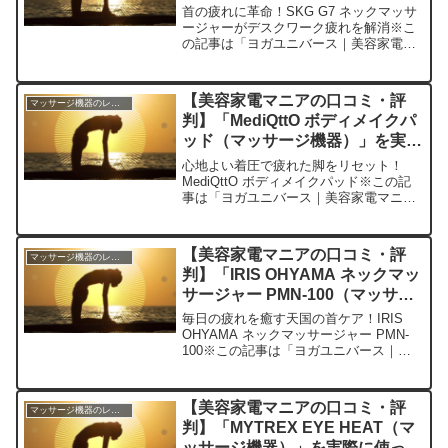
に使ってみた正直感想
首の疲れに革命！SKG G7 ネックマッサ
ージャーがデスクワーク疲れを解消※こ
の記事は「ヨガユニバース｜美容家電マ
ニアの口コミ・評判」の編集部に寄せら
れた各商品・サービスへの口コミ今日、
編集部が紹介したいのが「SKG G7 ネッ
【美容家電マニアの口コミ・評
マッサージ機器のレビュー
クマッサージ...
判】「MediQttO ボディメイクパ
ッド（マッサージ機器）」を実際
に使ってみた正直感想
心地よい着圧で疲れた脚をリセット！
MediQttO ボディメイクパッド※この記
事は「ヨガユニバース｜美容家電マニア
の口コミ・評判」の編集部に寄せられた
各商品・サービスへの口コミ今日、編集
部が紹介したいのが「MediQttO ボディ
【美容家電マニアの口コミ・評
マッサージ機器のレビュー
メイクパッ...
判】「IRIS OHYAMA ネックマッ
サージャー PMN-100（マッサー
ジ機器）」を実際に使ってみた正
毎日の疲れを癒す天国の首ケア！IRIS
直感想
OHYAMA ネックマッサージャー PMN-
100※この記事は「ヨガユニバース｜美
容家電マニアの口コミ・評判」の編集部
に寄せられた各商品・サービスへの口コ
ミ今日、編集部が紹介したいのが「IRIS
【美容家電マニアの口コミ・評
マッサージ機器のレビュー
OH...
判】「MYTREX EYE HEAT（マ
ッサージ機器）」を実際に使って