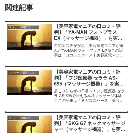
関連記事
【美容家電マニアの口コミ・評
マッサージ機器のレビュー
判】「YA-MAN フォトプラス
EX（マッサージ機器）」を実際
に使ってみた正直感想
自宅エステが実現！美容家電マニアが選
んだYA-MAN フォトプラス EX※この記
事は「ヨガユニバース｜美容家電マニア
の口コミ・評判」の編集部に寄せられた
各商品・サービスへの口コミ今日、編集
部が紹介したいのが「YA-MAN フォトプ
【美容家電マニアの口コミ・評
マッサージ機器のレビュー
ラス EX...
判】「フジ医療器 セララ AS-
695（マッサージ機器）」を実際
に使ってみた正直感想
肩こり知らずの日常へ！フジ医療器 セラ
ラ AS-695で叶える本格マッサージ体験
※この記事は「ヨガユニバース｜美容家
電マニアの口コミ・評判」の編集部に寄
せられた各商品・サービスへの口コミ今
日、編集部が紹介したいのが「フジ医療
【美容家電マニアの口コミ・評
マッサージ機器のレビュー
器 セララ AS...
判】「SKG G7 ネックマッサージ
ャー（マッサージ機器）」を実際