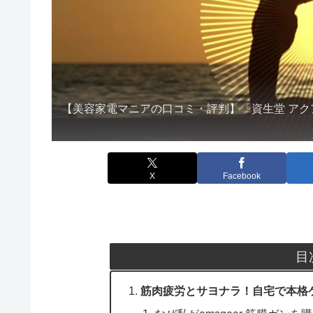
【美容家電マニアの口コミ・評判】「資生堂 アク
X
Facebook
目
筋肉疲労とサヨナラ！自宅で本格ケアが