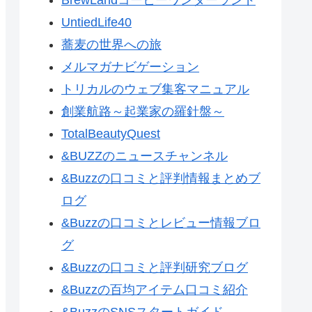
UntiedLife40
蕎麦の世界への旅
メルマガナビゲーション
トリカルのウェブ集客マニュアル
創業航路～起業家の羅針盤～
TotalBeautyQuest
&BUZZのニュースチャンネル
&Buzzの口コミと評判情報まとめブ
ログ
&Buzzの口コミとレビュー情報ブロ
グ
&Buzzの口コミと評判研究ブログ
&Buzzの百均アイテム口コミ紹介
&BuzzのSNSスタートガイド