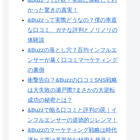
かった驚きの真実！
&Buzzって実際どうなの？僕の率直
な口コミ、ガチな評判とノリノリの
体験談
&Buzzの落とし穴？百均インフルエ
ンサーが暴く口コミマーケティング
の裏側
衝撃告白？&Buzzの口コミSNS戦略
は大失敗の瀬戸際?まさかの大逆転
成功の秘密とは？
&Buzzで陥る口コミと評判の罠｜イ
ンフルエンサーの道徳的ジレンマ！
&Buzzのマーケティング戦略は時代
遅れ？実は革新的な秘密を発見！