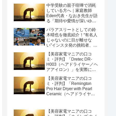
中学受験の親子喧嘩で消耗
している方へ｜家庭教師
Eden代表・なおき先生が語
る「期待や愛情が深いゆえ
の結果」という受け止め方
パラアスリートとしての鈴
と、間に第三者を入れると
木晴也を徹底紹介！“有名人
いう選び方
じゃないのに目が離せな
い”インスタ発の挑戦者、そ
の行動力が人を動かす理由
【美容家電マニアの口コ
を長めに追います
ミ・評判】「Dretec DR-
H003（ヘアドライヤー／ヘ
アアイロン）」を実際に使
ってみた正直感想
【美容家電マニアの口コ
ミ・評判】「Remington
Pro Hair Dryer with Pearl
Ceramic（ヘアドライヤー
／ヘアアイロン）」を実際
に使ってみた正直感想
【美容家電マニアの口コ