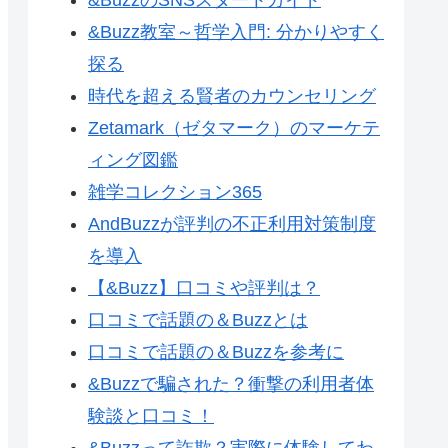
&Buzz教室～哲学入門: 分かりやすく
探る
時代を超える賢者のカウンセリング
Zetamark（ゼタマーク）のマーケテ
ィング図鑑
雑学コレクション365
AndBuzzが評判の不正利用対策制度
を導入
【&Buzz】口コミや評判は？
口コミで話題の＆Buzzとは
口コミで話題の＆Buzzを参考に
&Buzzで騙された？衝撃の利用者体
験談と口コミ！
&Buzzって詐欺？実際に体験してわ