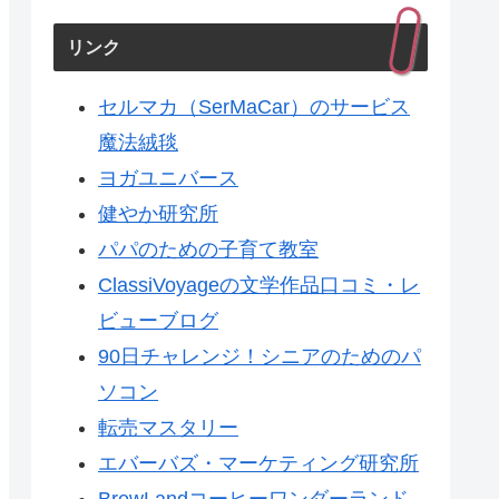
リンク
セルマカ（SerMaCar）のサービス
魔法絨毯
ヨガユニバース
健やか研究所
パパのための子育て教室
ClassiVoyageの文学作品口コミ・レ
ビューブログ
90日チャレンジ！シニアのためのパ
ソコン
転売マスタリー
エバーバズ・マーケティング研究所
BrewLandコーヒーワンダーランド