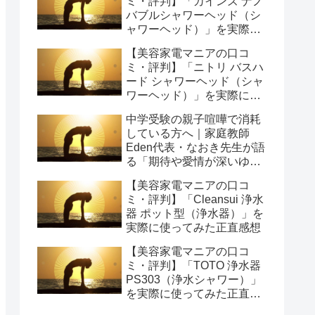
ミ・評判】「カインズ ナノ
バブルシャワーヘッド（シ
ャワーヘッド）」を実際に
使ってみた正直感想
【美容家電マニアの口コ
ミ・評判】「ニトリ バスハ
ード シャワーヘッド（シャ
ワーヘッド）」を実際に使
ってみた正直感想
中学受験の親子喧嘩で消耗
している方へ｜家庭教師
Eden代表・なおき先生が語
る「期待や愛情が深いゆえ
の結果」という受け止め方
【美容家電マニアの口コ
と、間に第三者を入れると
ミ・評判】「Cleansui 浄水
いう選び方
器 ポット型（浄水器）」を
実際に使ってみた正直感想
【美容家電マニアの口コ
ミ・評判】「TOTO 浄水器
PS303（浄水シャワー）」
を実際に使ってみた正直感
想