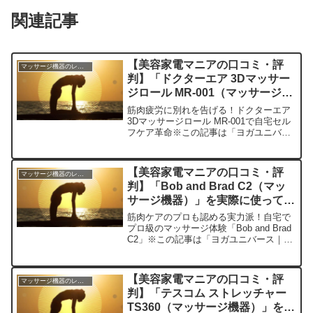
関連記事
【美容家電マニアの口コミ・評
マッサージ機器のレビュー
判】「ドクターエア 3Dマッサー
ジロール MR-001（マッサージ機
器）」を実際に使ってみた正直感
筋肉疲労に別れを告げる！ドクターエア
想
3Dマッサージロール MR-001で自宅セル
フケア革命※この記事は「ヨガユニバー
ス｜美容家電マニアの口コミ・評判」の
編集部に寄せられた各商品・サービスへ
の口コミ今日、編集部が紹介したいのが
【美容家電マニアの口コミ・評
マッサージ機器のレビュー
「ドクターエア...
判】「Bob and Brad C2（マッ
サージ機器）」を実際に使ってみ
た正直感想
筋肉ケアのプロも認める実力派！自宅で
プロ級のマッサージ体験「Bob and Brad
C2」※この記事は「ヨガユニバース｜美
容家電マニアの口コミ・評判」の編集部
に寄せられた各商品・サービスへの口コ
ミ今日、編集部が紹介したいのが「Bob
【美容家電マニアの口コミ・評
マッサージ機器のレビュー
an...
判】「テスコム ストレッチャー
TS360（マッサージ機器）」を実