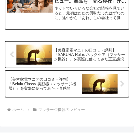
ビュー。商品を「売る会社」から
「作る会社」へ進もうとしている
ネットでいろいろな会社の情報を見てい
空気が見えて、ちょっと気になっ
ると、最初はただの興味だったはずなの
に、途中から「あれ、この会社って働く
てしまった話
場所としてはどうなんだろう」と視点が
変わることがありますよね。私も今回、
まさにそんな流れでした。最初は口コミ
や評判の延長線上で株式会...
【美容家電マニアの口コミ・評判】
「SAKURA Relax ネックケア（マッサー
ジ機器）」を実際に使ってみた正直感想
【美容家電マニアの口コミ・評判】
「Belulu Classy 美顔器（マッサージ機
器）」を実際に使ってみた正直感想
ホーム
マッサージ機器のレビュー