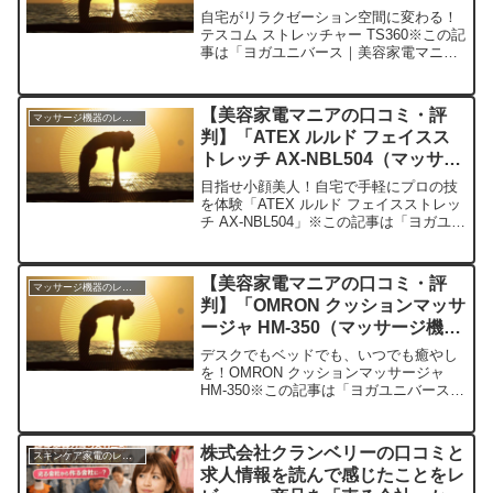
際に使ってみた正直感想
自宅がリラクゼーション空間に変わる！
テスコム ストレッチャー TS360※この記
事は「ヨガユニバース｜美容家電マニア
の口コミ・評判」の編集部に寄せられた
各商品・サービスへの口コミ今日、編集
部が紹介したいのが「テスコム ストレッ
【美容家電マニアの口コミ・評
マッサージ機器のレビュー
チャー TS3...
判】「ATEX ルルド フェイスス
トレッチ AX-NBL504（マッサー
ジ機器）」を実際に使ってみた正
目指せ小顔美人！自宅で手軽にプロの技
直感想
を体験「ATEX ルルド フェイスストレッ
チ AX-NBL504」※この記事は「ヨガユニ
バース｜美容家電マニアの口コミ・評
判」の編集部に寄せられた各商品・サー
ビスへの口コミ今日、編集部が紹介した
【美容家電マニアの口コミ・評
マッサージ機器のレビュー
いのが「A...
判】「OMRON クッションマッサ
ージャ HM-350（マッサージ機
器）」を実際に使ってみた正直感
デスクでもベッドでも、いつでも癒やし
想
を！OMRON クッションマッサージャ
HM-350※この記事は「ヨガユニバース｜
美容家電マニアの口コミ・評判」の編集
部に寄せられた各商品・サービスへの口
コミ今日、編集部が紹介したいのが
株式会社クランベリーの口コミと
スキンケア家電のレビュー
「OMRON クッ...
求人情報を読んで感じたことをレ