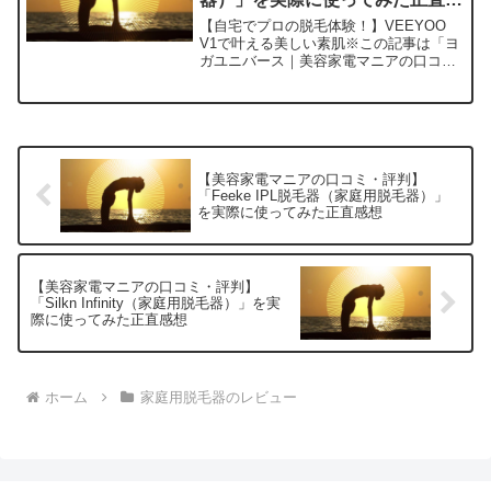
想
【自宅でプロの脱毛体験！】VEEYOO
V1で叶える美しい素肌※この記事は「ヨ
ガユニバース｜美容家電マニアの口コ
ミ・評判」の編集部に寄せられた各商
品・サービスへの口コミ今日、編集部が
紹介したいのが「VEEYOO V1」です。
この家庭用脱毛器...
【美容家電マニアの口コミ・評判】
「Feeke IPL脱毛器（家庭用脱毛器）」
を実際に使ってみた正直感想
【美容家電マニアの口コミ・評判】
「Silkn Infinity（家庭用脱毛器）」を実
際に使ってみた正直感想
ホーム
家庭用脱毛器のレビュー