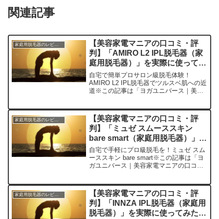
関連記事
【美容家電マニアの口コミ・評
家庭用脱毛器のレビュー
判】「AMIRO L2 IPL脱毛器（家
庭用脱毛器）」を実際に使ってみ
た正直感想
自宅で簡単プロサロン級脱毛体験！
AMIRO L2 IPL脱毛器でツルスベ肌への近
道※この記事は「ヨガユニバース｜美容
家電マニアの口コミ・評判」の編集部に
寄せられた各商品・サービスへの口コミ
今日、編集部が紹介したいのが「AMIRO
【美容家電マニアの口コミ・評
家庭用脱毛器のレビュー
L2 IP...
判】「ミュゼ スムーススキン
bare smart（家庭用脱毛器）」を
実際に使ってみた正直感想
自宅で手軽にプロ級脱毛を！ミュゼ スム
ーススキン bare smart※この記事は「ヨ
ガユニバース｜美容家電マニアの口コ
ミ・評判」の編集部に寄せられた各商
品・サービスへの口コミです。今日は家
庭用脱毛器「ミュゼ スムーススキン bare
【美容家電マニアの口コミ・評
家庭用脱毛器のレビュー
sm...
判】「INNZA IPL脱毛器（家庭用
脱毛器）」を実際に使ってみた正