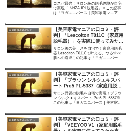
直感想
コスパ最強！サロン級の脱毛体験が自宅
で実現「INNZA IPL脱毛器」※この記事
は「ヨガユニバース｜美容家電マニアの
口コミ・評判」の編集部に寄せられた各
商品・サービスへの口コミ今日、編集部
が紹介したいのが「INNZA IPL脱毛器」
【美容家電マニアの口コミ・評
家庭用脱毛器のレビュー
です。こ...
判】「Lescolton T011C（家庭用
脱毛器）」を実際に使ってみた正
直感想
サロン級の美しさを自宅で！家庭用脱毛
器 Lescolton T011Cで叶える、つるすべ
肌への道※この記事は「ヨガユニバース
｜美容家電マニアの口コミ・評判」の編
集部に寄せられた各商品・サービスへの
口コミ今日、編集部が紹介したいのが
【美容家電マニアの口コミ・評
家庭用脱毛器のレビュー
「Lesc...
判】「ブラウン シルクエキスパ
ート Pro5 PL-5387（家庭用脱毛
器）」を実際に使ってみた正直感
サロン品質の脱毛を自宅で実現！ブラウ
想
ン シルクエキスパート Pro5 PL-5387※
この記事は「ヨガユニバース｜美容家電
マニアの口コミ・評判」の編集部に寄せ
られた各商品・サービスへの口コミで
す。今日、編集部が紹介したいのが「ブ
【美容家電マニアの口コミ・評
家庭用脱毛器のレビュー
ラウン シル...
判】「VEEYOO V1（家庭用脱毛
器）」を実際に使ってみた正直感