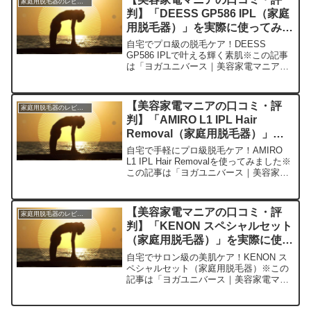
家庭用脱毛器のレビュー
器「BoS...
判】「DEESS GP586 IPL（家庭
用脱毛器）」を実際に使ってみた
正直感想
自宅でプロ級の脱毛ケア！DEESS
GP586 IPLで叶える輝く素肌※この記事
は「ヨガユニバース｜美容家電マニアの
口コミ・評判」の編集部に寄せられた各
商品・サービスへの口コミ今日、編集部
が紹介したいのが「DEESS GP586
【美容家電マニアの口コミ・評
家庭用脱毛器のレビュー
IPL」で...
判】「AMIRO L1 IPL Hair
Removal（家庭用脱毛器）」を
実際に使ってみた正直感想
自宅で手軽にプロ級脱毛ケア！AMIRO
L1 IPL Hair Removalを使ってみました※
この記事は「ヨガユニバース｜美容家電
マニアの口コミ・評判」の編集部に寄せ
られた各商品・サービスへの口コミ今
日、編集部が紹介したいのが「AMIRO...
【美容家電マニアの口コミ・評
家庭用脱毛器のレビュー
判】「KENON スペシャルセット
（家庭用脱毛器）」を実際に使っ
てみた正直感想
自宅でサロン級の美肌ケア！KENON ス
ペシャルセット（家庭用脱毛器）※この
記事は「ヨガユニバース｜美容家電マニ
アの口コミ・評判」の編集部に寄せられ
た各商品・サービスへの口コミ今回ご紹