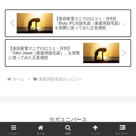
介するのは、自宅で手軽にプロ級の脱毛
ケアができる「KEN...
【美容家電マニアの口コミ・評判】
「Biuty IPL光脱毛器（家庭用脱毛器）」
を実際に使ってみた正直感想
【美容家電マニアの口コミ・評判】
「Silkn Jewel（家庭用脱毛器）」を実際
に使ってみた正直感想
ホーム
家庭用脱毛器のレビュー
ヨガユニバース
© 2023 ヨガユニバース.
メニュー
ホーム
検索
トップ
サイドバー