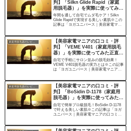
判】「Silkn Glide Rapid（家庭
用脱毛器）」を実際に使ってみた
正直感想
年間を通して自宅でムダ毛ケア！Silkn
Glide Rapidで実現する美しい素肌※この
記事は「ヨガユニバース｜美容家電マニ
アの口コミ・評判」の編集部に寄せられ
た各商品・サービスへの口コミ今日、編
集部が紹介したいのが「Silkn Glid...
【美容家電マニアの口コミ・評
家庭用脱毛器のレビュー
判】「VEME V401（家庭用脱毛
器）」を実際に使ってみた正直感
想
自宅で手軽にサロン並みの脱毛効果！
VEME V401脱毛器の実力とは※この記事
は「ヨガユニバース｜美容家電マニアの
口コミ・評判」の編集部に寄せられた各
商品・サービスへの口コミ今日、編集部
が紹介したいのが「VEME V401」です。
【美容家電マニアの口コミ・評
家庭用脱毛器のレビュー
この家庭用...
判】「BoSidin D-1178（家庭用
脱毛器）」を実際に使ってみた正
直感想
自宅で簡単プロ級脱毛！BoSidin D-1178
で叶える美しい素肌※この記事は「ヨガ
ユニバース｜美容家電マニアの口コミ・
評判」の編集部に寄せられた各商品・サ
ービスへの口コミ今日は、私の美容ルー
ティンを大きく変えてくれた家庭用脱毛
【美容家電マニアの口コミ・評