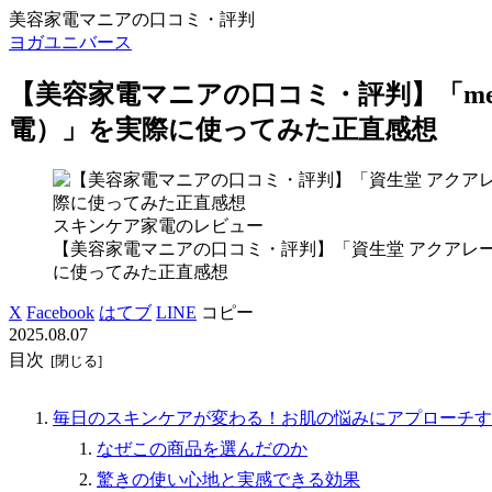
美容家電マニアの口コミ・評判
ヨガユニバース
【美容家電マニアの口コミ・評判】「medicu
電）」を実際に使ってみた正直感想
スキンケア家電のレビュー
【美容家電マニアの口コミ・評判】「資生堂 アクアレ
に使ってみた正直感想
X
Facebook
はてブ
LINE
コピー
2025.08.07
目次
毎日のスキンケアが変わる！お肌の悩みにアプローチするmedicu
なぜこの商品を選んだのか
驚きの使い心地と実感できる効果