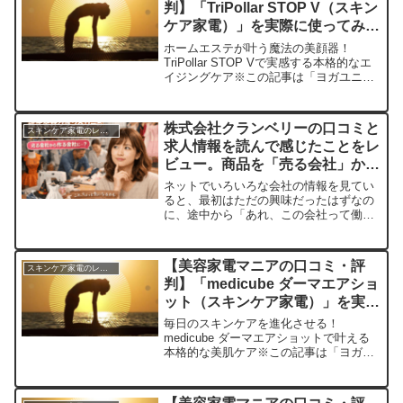
判】「TriPollar STOP V（スキン
ケア家電）」を実際に使ってみた
正直感想
ホームエステが叶う魔法の美顔器！
TriPollar STOP Vで実感する本格的なエ
イジングケア※この記事は「ヨガユニバ
ース｜美容家電マニアの口コミ・評判」
の編集部に寄せられた各商品・サービス
への口コミ今日、編集部が紹介したいの
株式会社クランベリーの口コミと
スキンケア家電のレビュー
が「TriP...
求人情報を読んで感じたことをレ
ビュー。商品を「売る会社」から
「作る会社」へ進もうとしている
ネットでいろいろな会社の情報を見てい
空気が見えて、ちょっと気になっ
ると、最初はただの興味だったはずなの
に、途中から「あれ、この会社って働く
てしまった話
場所としてはどうなんだろう」と視点が
変わることがありますよね。私も今回、
まさにそんな流れでした。最初は口コミ
【美容家電マニアの口コミ・評
スキンケア家電のレビュー
や評判の延長線上で株式会...
判】「medicube ダーマエアショ
ット（スキンケア家電）」を実際
に使ってみた正直感想
毎日のスキンケアを進化させる！
medicube ダーマエアショットで叶える
本格的な美肌ケア※この記事は「ヨガユ
ニバース｜美容家電マニアの口コミ・評
判」の編集部に寄せられた各商品・サー
ビスへの口コミ今日、編集部が紹介した