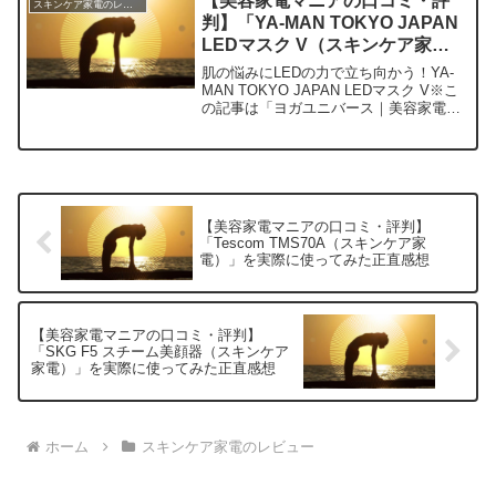
【美容家電マニアの口コミ・評
スキンケア家電のレビュー
いのが「medicub...
判】「YA-MAN TOKYO JAPAN
LEDマスク V（スキンケア家
電）」を実際に使ってみた正直感
肌の悩みにLEDの力で立ち向かう！YA-
想
MAN TOKYO JAPAN LEDマスク V※こ
の記事は「ヨガユニバース｜美容家電マ
ニアの口コミ・評判」の編集部に寄せら
れた各商品・サービスへの口コミ今日、
編集部が紹介したいのが「YA-MAN T...
【美容家電マニアの口コミ・評判】
「Tescom TMS70A（スキンケア家
電）」を実際に使ってみた正直感想
【美容家電マニアの口コミ・評判】
「SKG F5 スチーム美顔器（スキンケア
家電）」を実際に使ってみた正直感想
ホーム
スキンケア家電のレビュー