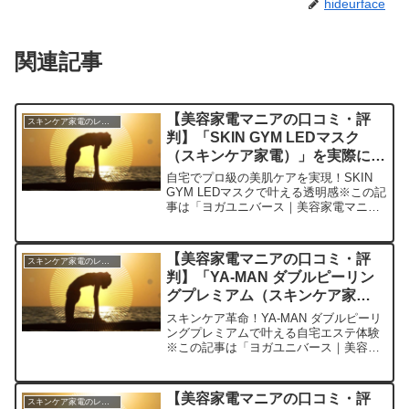
hideurface
関連記事
【美容家電マニアの口コミ・評
スキンケア家電のレビュー
判】「SKIN GYM LEDマスク
（スキンケア家電）」を実際に使
ってみた正直感想
自宅でプロ級の美肌ケアを実現！SKIN
GYM LEDマスクで叶える透明感※この記
事は「ヨガユニバース｜美容家電マニア
の口コミ・評判」の編集部に寄せられた
各商品・サービスへの口コミ今日、編集
部が紹介したいのが「SKIN GYM LEDマ
【美容家電マニアの口コミ・評
スキンケア家電のレビュー
スク...
判】「YA-MAN ダブルピーリン
グプレミアム（スキンケア家
電）」を実際に使ってみた正直感
スキンケア革命！YA-MAN ダブルピーリ
想
ングプレミアムで叶える自宅エステ体験
※この記事は「ヨガユニバース｜美容家
電マニアの口コミ・評判」の編集部に寄
せられた各商品・サービスへの口コミ今
日、編集部が紹介したいのが「YA-MAN
【美容家電マニアの口コミ・評
スキンケア家電のレビュー
ダブルピーリ...