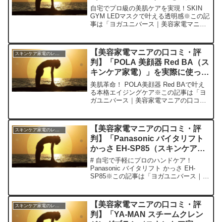
ってみた正直感想
自宅でプロ級の美肌ケアを実現！SKIN
GYM LEDマスクで叶える透明感※この記
事は「ヨガユニバース｜美容家電マニア
の口コミ・評判」の編集部に寄せられた
各商品・サービスへの口コミ今日、編集
部が紹介したいのが「SKIN GYM LEDマ
【美容家電マニアの口コミ・評
スキンケア家電のレビュー
スク...
判】「POLA 美顔器 Red BA（ス
キンケア家電）」を実際に使って
みた正直感想
美肌革命！ POLA美顔器 Red BAで叶え
る本格エイジングケア※この記事は「ヨ
ガユニバース｜美容家電マニアの口コ
ミ・評判」の編集部に寄せられた各商
品・サービスへの口コミ今日、編集部が
紹介したいのが「POLA 美顔器 Red
【美容家電マニアの口コミ・評
スキンケア家電のレビュー
BA」です。...
判】「Panasonic バイタリフト
かっさ EH-SP85（スキンケア家
電）」を実際に使ってみた正直感
# 自宅で手軽にプロのハンドケア！
想
Panasonic バイタリフト かっさ EH-
SP85※この記事は「ヨガユニバース｜美
容家電マニアの口コミ・評判」の編集部
に寄せられた各商品・サービスへの口コ
ミ今日はパナソニックの美顔器「バイタ
【美容家電マニアの口コミ・評
スキンケア家電のレビュー
リフト か...
判】「YA-MAN スチームクレン