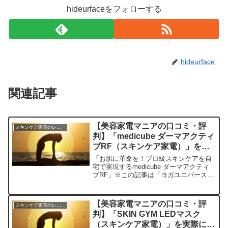
hideurfaceをフォローする
hideurface
関連記事
【美容家電マニアの口コミ・評
スキンケア家電のレビュー
判】「medicube ダーマアクティ
ブRF（スキンケア家電）」を実
際に使ってみた正直感想
「お肌に革命を！プロ級スキンケアを自
宅で実現するmedicube ダーマアクティ
ブRF」※この記事は「ヨガユニバース｜
美容家電マニアの口コミ・評判」の編集
部に寄せられた各商品・サービスへの口
コミです。今日は私の最新のお気に入り
【美容家電マニアの口コミ・評
スキンケア家電のレビュー
美容家電、「m...
判】「SKIN GYM LEDマスク
（スキンケア家電）」を実際に使