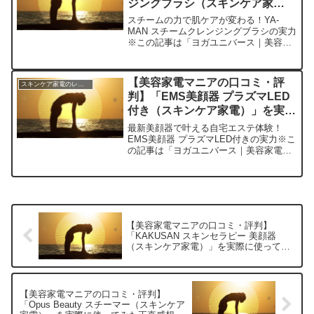
ジングブラシ（スキンケア家
電）」を実際に使ってみた正直感
スチームの力で肌ケアが変わる！YA-
想
MAN スチームクレンジングブラシの実力
※この記事は「ヨガユニバース｜美容家
電マニアの口コミ・評判」の編集部に寄
せられた各商品・サービスへの口コミ今
回ご紹介するのは、私が最近購入して
【美容家電マニアの口コミ・評
スキンケア家電のレビュー
日々のスキンケアに欠か...
判】「EMS美顔器 プラズマLED
付き（スキンケア家電）」を実際
に使ってみた正直感想
最新美顔器で叶える自宅エステ体験！
EMS美顔器 プラズマLED付きの実力※こ
の記事は「ヨガユニバース｜美容家電マ
ニアの口コミ・評判」の編集部に寄せら
れた各商品・サービスへの口コミ最近、
美容家電の進化が著しいですよね。今回
私が手に入れたのは、...
【美容家電マニアの口コミ・評判】
「KAKUSAN スキンセラピー 美顔器
（スキンケア家電）」を実際に使ってみ
た正直感想
【美容家電マニアの口コミ・評判】
「Opus Beauty スチーマー（スキンケア