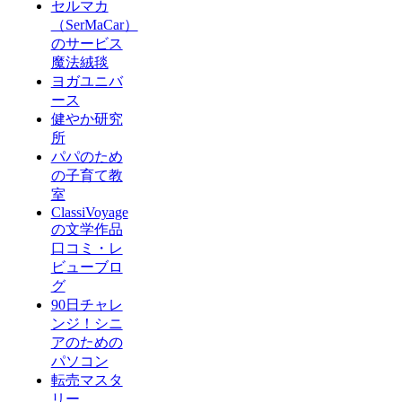
セルマカ
（SerMaCar）
のサービス
魔法絨毯
ヨガユニバ
ース
健やか研究
所
パパのため
の子育て教
室
ClassiVoyage
の文学作品
口コミ・レ
ビューブロ
グ
90日チャレ
ンジ！シニ
アのための
パソコン
転売マスタ
リー