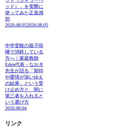
ッド（シャワーヘ
ッド）」を実際に
使ってみた正直感
想
2026.08.05
2026.08.05
中学受験の親子喧
嘩で消耗している
方へ｜家庭教師
Eden代表・なおき
先生が語る「期待
や愛情が深いゆえ
の結果」という受
け止め方と、間に
第三者を入れると
いう選び方
2026.08.04
リンク