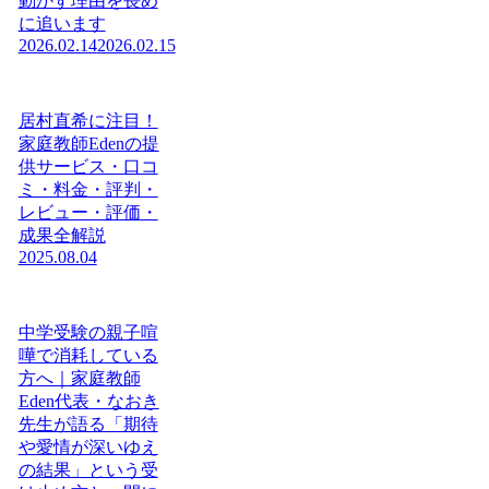
動かす理由を長め
に追います
2026.02.14
2026.02.15
居村直希に注目！
家庭教師Edenの提
供サービス・口コ
ミ・料金・評判・
レビュー・評価・
成果全解説
2025.08.04
中学受験の親子喧
嘩で消耗している
方へ｜家庭教師
Eden代表・なおき
先生が語る「期待
や愛情が深いゆえ
の結果」という受