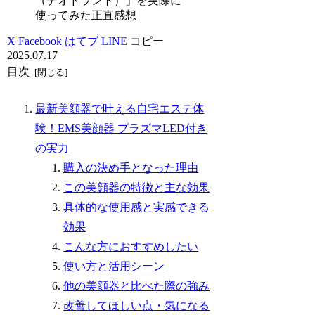
（デオドラント）」を実際に
使ってみた正直感想
X
Facebook
はてブ
LINE
コピー
2025.07.17
目次
最新美顔器で叶える自宅エステ体
験！EMS美顔器 プラズマLED付き
の実力
購入の決め手となった理由
この美顔器の特徴と主な効果
具体的な使用感と実感できる
効果
こんな方におすすめしたい
使い方と活用シーン
他の美顔器と比べた際の強み
改善してほしい点・気になる