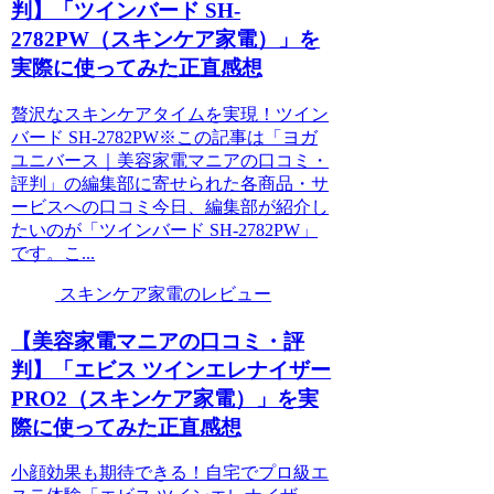
判】「ツインバード SH-
2782PW（スキンケア家電）」を
実際に使ってみた正直感想
贅沢なスキンケアタイムを実現！ツイン
バード SH-2782PW※この記事は「ヨガ
ユニバース｜美容家電マニアの口コミ・
評判」の編集部に寄せられた各商品・サ
ービスへの口コミ今日、編集部が紹介し
たいのが「ツインバード SH-2782PW」
です。こ...
スキンケア家電のレビュー
【美容家電マニアの口コミ・評
判】「エビス ツインエレナイザー
PRO2（スキンケア家電）」を実
際に使ってみた正直感想
小顔効果も期待できる！自宅でプロ級エ