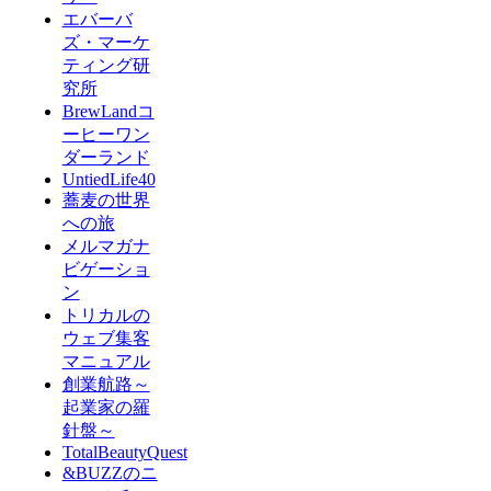
エバーバ
ズ・マーケ
ティング研
究所
BrewLandコ
ーヒーワン
ダーランド
UntiedLife40
蕎麦の世界
への旅
メルマガナ
ビゲーショ
ン
トリカルの
ウェブ集客
マニュアル
創業航路～
起業家の羅
針盤～
TotalBeautyQuest
&BUZZのニ