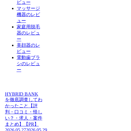
ビュー
マッサージ
機器のレビ
ュー
家庭用脱毛
器のレビュ
ー
美顔器のレ
ビュー
電動歯ブラ
シのレビュ
ー
HYBRID BANK
を徹底調査してわ
かったこと【評
判・口コミ・怪し
い？・求人・案件
まとめ】【PR】
2026.05.27
2026.05.29