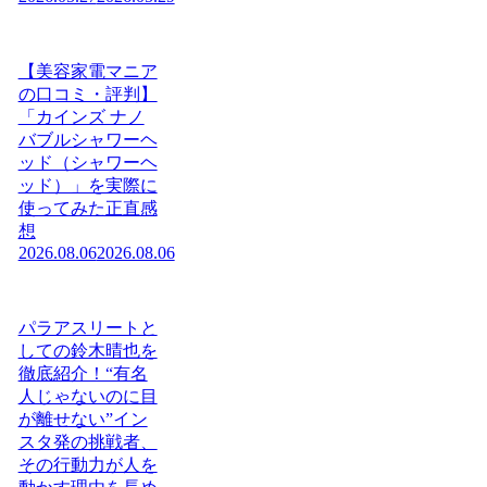
【美容家電マニア
の口コミ・評判】
「カインズ ナノ
バブルシャワーヘ
ッド（シャワーヘ
ッド）」を実際に
使ってみた正直感
想
2026.08.06
2026.08.06
パラアスリートと
しての鈴木晴也を
徹底紹介！“有名
人じゃないのに目
が離せない”イン
スタ発の挑戦者、
その行動力が人を