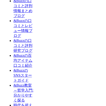
&Buzzの口
コミと評判
情報まとめ
ブログ
&Buzzの口
コミとレビ
ュー情報ブ
ログ
&Buzzの口
コミと評判
研究ブログ
&Buzzの百
均アイテム
口コミ紹介
&Buzzの
SNSスター
トガイド
&Buzz教室
～哲学入門:
分かりやす
く探る
時代を超え