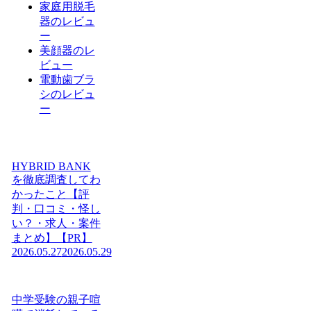
家庭用脱毛
器のレビュ
ー
美顔器のレ
ビュー
電動歯ブラ
シのレビュ
ー
HYBRID BANK
を徹底調査してわ
かったこと【評
判・口コミ・怪し
い？・求人・案件
まとめ】【PR】
2026.05.27
2026.05.29
中学受験の親子喧