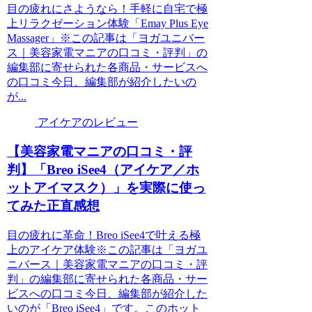
目の疲れにさようなら！手軽に自宅で極
上リラクゼーション体験「Emay Plus Eye
Massager」※この記事は「ヨガユニバー
ス｜美容家電マニアの口コミ・評判」の
編集部に寄せられた各商品・サービスへ
の口コミ今日、編集部が紹介したいの
が...
アイケアのレビュー
【美容家電マニアの口コミ・評
判】「Breo iSee4（アイケア／ホ
ットアイマスク）」を実際に使っ
てみた正直感想
目の疲れに革命！Breo iSee4で叶える極
上のアイケア体験※この記事は「ヨガユ
ニバース｜美容家電マニアの口コミ・評
判」の編集部に寄せられた各商品・サー
ビスへの口コミ今日、編集部が紹介した
いのが「Breo iSee4」です。このホット