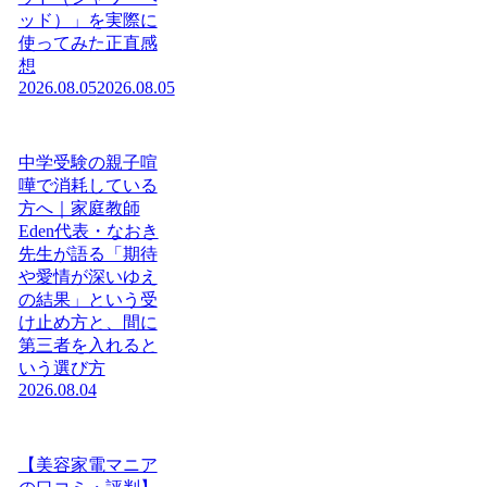
ッド）」を実際に
使ってみた正直感
想
2026.08.05
2026.08.05
中学受験の親子喧
嘩で消耗している
方へ｜家庭教師
Eden代表・なおき
先生が語る「期待
や愛情が深いゆえ
の結果」という受
け止め方と、間に
第三者を入れると
いう選び方
2026.08.04
【美容家電マニア