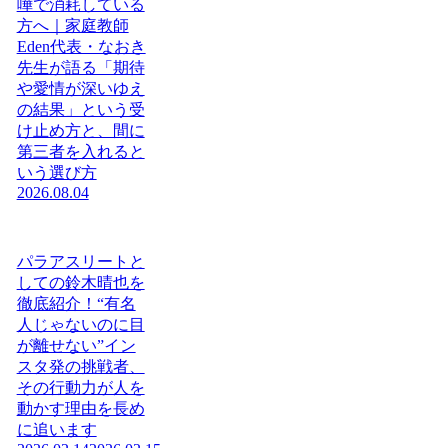
嘩で消耗している
方へ｜家庭教師
Eden代表・なおき
先生が語る「期待
や愛情が深いゆえ
の結果」という受
け止め方と、間に
第三者を入れると
いう選び方
2026.08.04
パラアスリートと
しての鈴木晴也を
徹底紹介！“有名
人じゃないのに目
が離せない”イン
スタ発の挑戦者、
その行動力が人を
動かす理由を長め
に追います