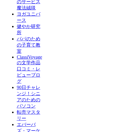
のサービス
魔法絨毯
ヨガユニバ
ース
健やか研究
所
パパのため
の子育て教
室
ClassiVoyage
の文学作品
口コミ・レ
ビューブロ
グ
90日チャレ
ンジ！シニ
アのための
パソコン
転売マスタ
リー
エバーバ
ズ・マーケ