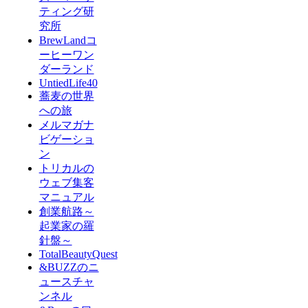
ティング研
究所
BrewLandコ
ーヒーワン
ダーランド
UntiedLife40
蕎麦の世界
への旅
メルマガナ
ビゲーショ
ン
トリカルの
ウェブ集客
マニュアル
創業航路～
起業家の羅
針盤～
TotalBeautyQuest
&BUZZのニ
ュースチャ
ンネル