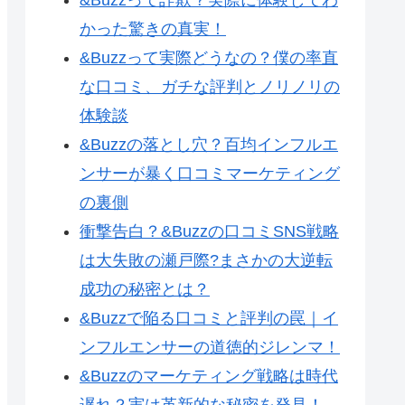
かった驚きの真実！
&Buzzって実際どうなの？僕の率直
な口コミ、ガチな評判とノリノリの
体験談
&Buzzの落とし穴？百均インフルエ
ンサーが暴く口コミマーケティング
の裏側
衝撃告白？&Buzzの口コミSNS戦略
は大失敗の瀬戸際?まさかの大逆転
成功の秘密とは？
&Buzzで陥る口コミと評判の罠｜イ
ンフルエンサーの道徳的ジレンマ！
&Buzzのマーケティング戦略は時代
遅れ？実は革新的な秘密を発見！