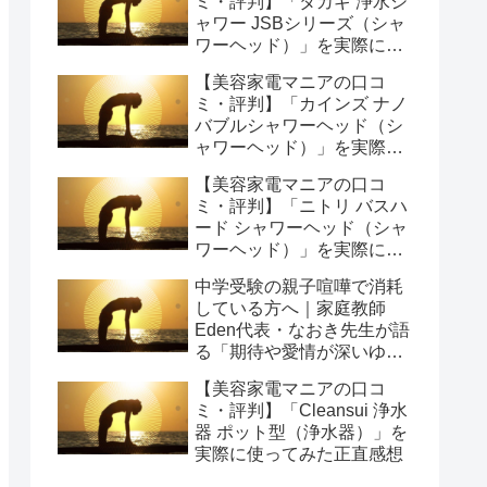
ミ・評判】「タカギ 浄水シ
ャワー JSBシリーズ（シャ
ワーヘッド）」を実際に使
ってみた正直感想
【美容家電マニアの口コ
ミ・評判】「カインズ ナノ
バブルシャワーヘッド（シ
ャワーヘッド）」を実際に
使ってみた正直感想
【美容家電マニアの口コ
ミ・評判】「ニトリ バスハ
ード シャワーヘッド（シャ
ワーヘッド）」を実際に使
ってみた正直感想
中学受験の親子喧嘩で消耗
している方へ｜家庭教師
Eden代表・なおき先生が語
る「期待や愛情が深いゆえ
の結果」という受け止め方
【美容家電マニアの口コ
と、間に第三者を入れると
ミ・評判】「Cleansui 浄水
いう選び方
器 ポット型（浄水器）」を
実際に使ってみた正直感想