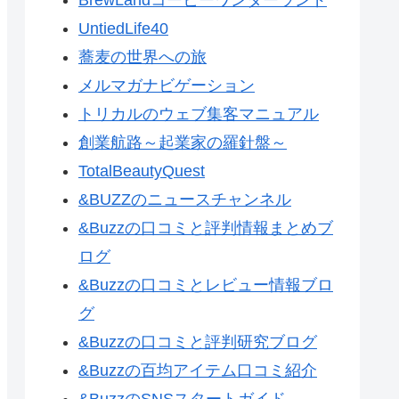
UntiedLife40
蕎麦の世界への旅
メルマガナビゲーション
トリカルのウェブ集客マニュアル
創業航路～起業家の羅針盤～
TotalBeautyQuest
&BUZZのニュースチャンネル
&Buzzの口コミと評判情報まとめブ
ログ
&Buzzの口コミとレビュー情報ブロ
グ
&Buzzの口コミと評判研究ブログ
&Buzzの百均アイテム口コミ紹介
&BuzzのSNSスタートガイド