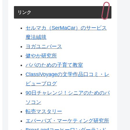
リンク
セルマカ（SerMaCar）のサービス
魔法絨毯
ヨガユニバース
健やか研究所
パパのための子育て教室
ClassiVoyageの文学作品口コミ・レ
ビューブログ
90日チャレンジ！シニアのためのパ
ソコン
転売マスタリー
エバーバズ・マーケティング研究所
BrewLandコーヒーワンダーランド