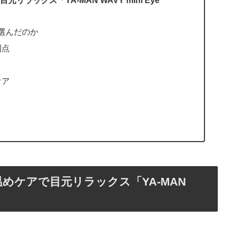
ックス「YA-MAN WAVY mini Eye
onを選んだのか
利点
ケア
めケアで目元リラックス「YA-MAN