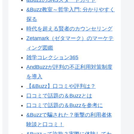
&Buzz教室～哲学入門: 分かりやすく
探る
時代を超える賢者のカウンセリング
Zetamark（ゼタマーク）のマーケテ
ィング図鑑
雑学コレクション365
AndBuzzが評判の不正利用対策制度
を導入
【&Buzz】口コミや評判は？
口コミで話題の＆Buzzとは
口コミで話題の＆Buzzを参考に
&Buzzで騙された？衝撃の利用者体
験談と口コミ！
&Buzzって詐欺？実際に体験してわ