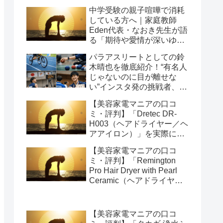
中学受験の親子喧嘩で消耗
している方へ｜家庭教師
Eden代表・なおき先生が語
る「期待や愛情が深いゆえ
の結果」という受け止め方
パラアスリートとしての鈴
と、間に第三者を入れると
木晴也を徹底紹介！“有名人
いう選び方
じゃないのに目が離せな
い”インスタ発の挑戦者、そ
の行動力が人を動かす理由
【美容家電マニアの口コ
を長めに追います
ミ・評判】「Dretec DR-
H003（ヘアドライヤー／ヘ
アアイロン）」を実際に使
ってみた正直感想
【美容家電マニアの口コ
ミ・評判】「Remington
Pro Hair Dryer with Pearl
Ceramic（ヘアドライヤー
／ヘアアイロン）」を実際
に使ってみた正直感想
【美容家電マニアの口コ