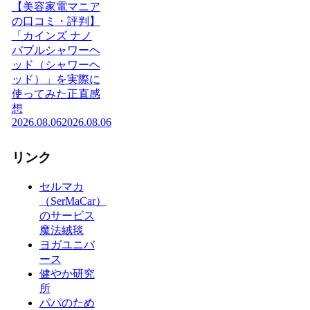
【美容家電マニア
の口コミ・評判】
「カインズ ナノ
バブルシャワーヘ
ッド（シャワーヘ
ッド）」を実際に
使ってみた正直感
想
2026.08.06
2026.08.06
リンク
セルマカ
（SerMaCar）
のサービス
魔法絨毯
ヨガユニバ
ース
健やか研究
所
パパのため