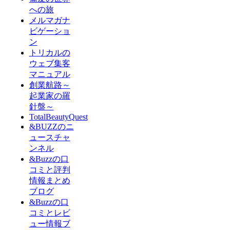
への旅
メルマガナ
ビゲーショ
ン
トリカルの
ウェブ集客
マニュアル
創業航路～
起業家の羅
針盤～
TotalBeautyQuest
&BUZZのニ
ュースチャ
ンネル
&Buzzの口
コミと評判
情報まとめ
ブログ
&Buzzの口
コミとレビ
ュー情報ブ