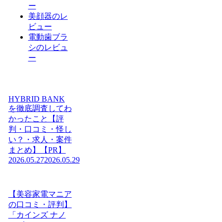
ー
美顔器のレ
ビュー
電動歯ブラ
シのレビュ
ー
HYBRID BANK
を徹底調査してわ
かったこと【評
判・口コミ・怪し
い？・求人・案件
まとめ】【PR】
2026.05.27
2026.05.29
【美容家電マニア
の口コミ・評判】
「カインズ ナノ