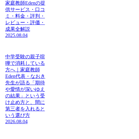
家庭教師Edenの提
供サービス・口コ
ミ・料金・評判・
レビュー・評価・
成果全解説
2025.08.04
中学受験の親子喧
嘩で消耗している
方へ｜家庭教師
Eden代表・なおき
先生が語る「期待
や愛情が深いゆえ
の結果」という受
け止め方と、間に
第三者を入れると
いう選び方
2026.08.04