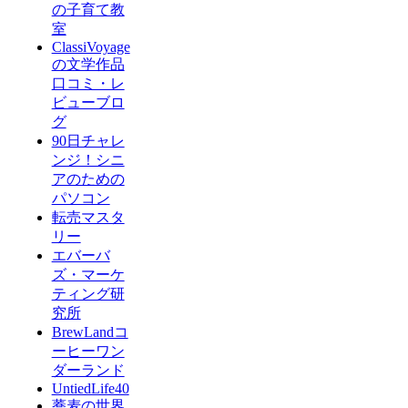
の子育て教
室
ClassiVoyage
の文学作品
口コミ・レ
ビューブロ
グ
90日チャレ
ンジ！シニ
アのための
パソコン
転売マスタ
リー
エバーバ
ズ・マーケ
ティング研
究所
BrewLandコ
ーヒーワン
ダーランド
UntiedLife40
蕎麦の世界