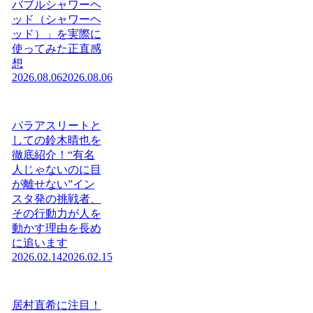
バブルシャワーヘ
ッド（シャワーヘ
ッド）」を実際に
使ってみた正直感
想
2026.08.06
2026.08.06
パラアスリートと
しての鈴木晴也を
徹底紹介！“有名
人じゃないのに目
が離せない”イン
スタ発の挑戦者、
その行動力が人を
動かす理由を長め
に追います
2026.02.14
2026.02.15
居村直希に注目！