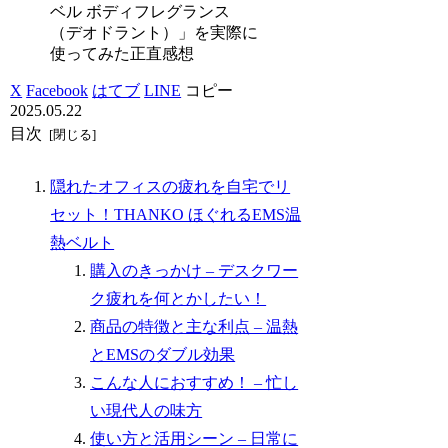
ベル ボディフレグランス
（デオドラント）」を実際に
使ってみた正直感想
X
Facebook
はてブ
LINE
コピー
2025.05.22
目次
隠れたオフィスの疲れを自宅でリ
セット！THANKO ほぐれるEMS温
熱ベルト
購入のきっかけ – デスクワー
ク疲れを何とかしたい！
商品の特徴と主な利点 – 温熱
とEMSのダブル効果
こんな人におすすめ！ – 忙し
い現代人の味方
使い方と活用シーン – 日常に