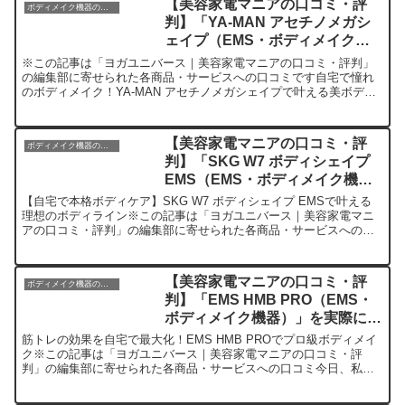
【美容家電マニアの口コミ・評
ボディメイク機器のレビュー
判】「YA-MAN アセチノメガシ
ェイプ（EMS・ボディメイク機
器）」を実際に使ってみた正直感
※この記事は「ヨガユニバース｜美容家電マニアの口コミ・評判」
想
の編集部に寄せられた各商品・サービスへの口コミです自宅で憧れ
のボディメイク！YA-MAN アセチノメガシェイプで叶える美ボディ
革命今日、編集部が紹介したいのが「YA-MAN アセチ...
【美容家電マニアの口コミ・評
ボディメイク機器のレビュー
判】「SKG W7 ボディシェイプ
EMS（EMS・ボディメイク機
器）」を実際に使ってみた正直感
【自宅で本格ボディケア】SKG W7 ボディシェイプ EMSで叶える
想
理想のボディライン※この記事は「ヨガユニバース｜美容家電マニ
アの口コミ・評判」の編集部に寄せられた各商品・サービスへの口
コミ今日、編集部が紹介したいのが「SKG W7 ボデ...
【美容家電マニアの口コミ・評
ボディメイク機器のレビュー
判】「EMS HMB PRO（EMS・
ボディメイク機器）」を実際に使
ってみた正直感想
筋トレの効果を自宅で最大化！EMS HMB PROでプロ級ボディメイ
ク※この記事は「ヨガユニバース｜美容家電マニアの口コミ・評
判」の編集部に寄せられた各商品・サービスへの口コミ今日、私が
紹介したいのは「EMS HMB PRO」です。この革新...