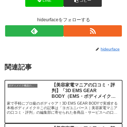
LINE
コピー
hideurfaceをフォローする
hideurface
関連記事
【美容家電マニアの口コミ・評
ボディメイク機器のレビュー
判】「3D EMS GEAR
BODY（EMS・ボディメイク機
器）」を実際に使ってみた正直感
家で手軽にプロ級のボディケア！3D EMS GEAR BODYで実感する
想
本格ボディメイク※この記事は「ヨガユニバース｜美容家電マニア
の口コミ・評判」の編集部に寄せられた各商品・サービスへの口コ
ミです。今日、編集部が紹介したいのが「3D EM...