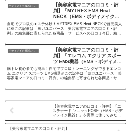
【美容家電マニアの口コミ・評
ボディメイク機器のレビュー
判】「MYTREX EMS Heat
NECK（EMS・ボディメイク機
器）」を実際に使ってみた正直感
自宅でプロ級のエステ体験！MYTREX EMS Heat NECKで首元美人
想
に※この記事は「ヨガユニバース｜美容家電マニアの口コミ・評
判」の編集部に寄せられた各商品・サービスへの口コミ今日、編集
部が紹介したいのが「MYTREX EMS He...
【美容家電マニアの口コミ・評
ボディメイク機器のレビュー
判】「エレコム エクリア スポー
ツ EMS機器（EMS・ボディメイ
ク機器）」を実際に使ってみた正
筋トレ初心者でも簡単！自宅でプロ級トレーニングができるエレコ
直感想
ム エクリア スポーツ EMS機器※この記事は「ヨガユニバース｜美
容家電マニアの口コミ・評判」の編集部に寄せられた各商品・サー
ビスへの口コミ今日、編集部が紹介したいのが「エレコム ...
【美容家電マニアの口コミ・評判】「エ
ステナード ソニックROSE（EMS・ボデ
ィメイク機器）」を実際に使ってみた正
直感想
【美容家電マニアの口コミ・評判】