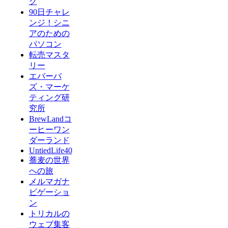
グ
90日チャレ
ンジ！シニ
アのための
パソコン
転売マスタ
リー
エバーバ
ズ・マーケ
ティング研
究所
BrewLandコ
ーヒーワン
ダーランド
UntiedLife40
蕎麦の世界
への旅
メルマガナ
ビゲーショ
ン
トリカルの
ウェブ集客