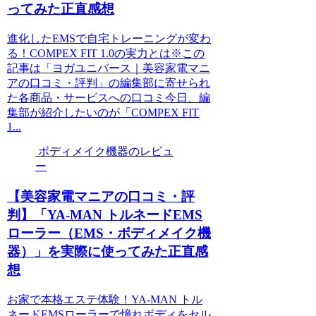
ってみた正直感想
進化したEMSで自宅トレーニングが変わ
る！COMPEX FIT 1.0の実力とは※この
記事は「ヨガユニバース｜美容家電マニ
アの口コミ・評判」の編集部に寄せられ
た各商品・サービスへの口コミ今日、編
集部が紹介したいのが「COMPEX FIT
1...
ボディメイク機器のレビュ
ー
【美容家電マニアの口コミ・評
判】「YA-MAN トルネードEMS
ローラー（EMS・ボディメイク機
器）」を実際に使ってみた正直感
想
お家で本格エステ体験！YA-MAN トル
ネードEMSローラーで憧れボディをセル