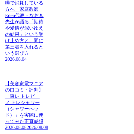
嘩で消耗している
方へ｜家庭教師
Eden代表・なおき
先生が語る「期待
や愛情が深いゆえ
の結果」という受
け止め方と、間に
第三者を入れると
いう選び方
2026.08.04
【美容家電マニア
の口コミ・評判】
「東レ トレビー
ノ トレシャワー
（シャワーヘッ
ド）」を実際に使
ってみた正直感想
2026.08.08
2026.08.08