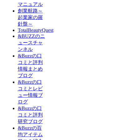
マニュアル
創業航路～
起業家の羅
針盤～
TotalBeautyQuest
&BUZZのニ
ュースチャ
ンネル
&Buzzの口
コミと評判
情報まとめ
ブログ
&Buzzの口
コミとレビ
ュー情報ブ
ログ
&Buzzの口
コミと評判
研究ブログ
&Buzzの百
均アイテム