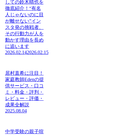
しての鈴木晴也を
徹底紹介！“有名
人じゃないのに目
が離せない”イン
スタ発の挑戦者、
その行動力が人を
動かす理由を長め
に追います
2026.02.14
2026.02.15
居村直希に注目！
家庭教師Edenの提
供サービス・口コ
ミ・料金・評判・
レビュー・評価・
成果全解説
2025.08.04
中学受験の親子喧