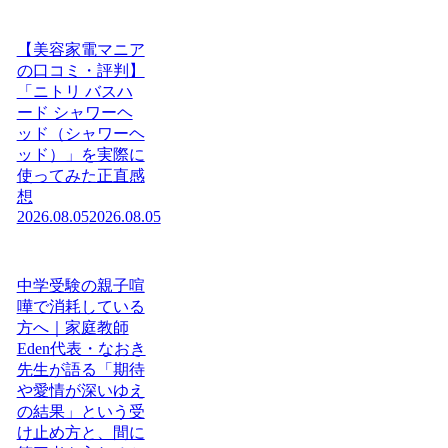
【美容家電マニア
の口コミ・評判】
「ニトリ バスハ
ード シャワーヘ
ッド（シャワーヘ
ッド）」を実際に
使ってみた正直感
想
2026.08.05
2026.08.05
中学受験の親子喧
嘩で消耗している
方へ｜家庭教師
Eden代表・なおき
先生が語る「期待
や愛情が深いゆえ
の結果」という受
け止め方と、間に