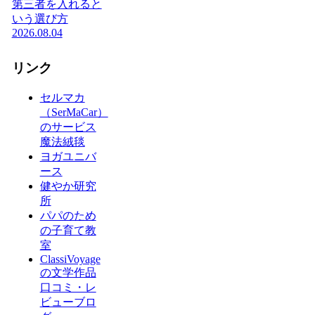
第三者を入れると
いう選び方
2026.08.04
リンク
セルマカ
（SerMaCar）
のサービス
魔法絨毯
ヨガユニバ
ース
健やか研究
所
パパのため
の子育て教
室
ClassiVoyage
の文学作品
口コミ・レ
ビューブロ