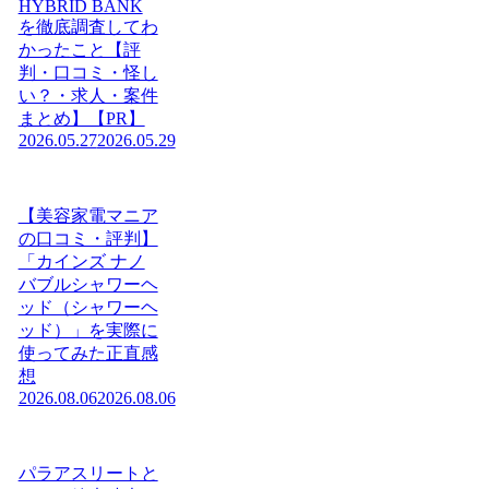
HYBRID BANK
を徹底調査してわ
かったこと【評
判・口コミ・怪し
い？・求人・案件
まとめ】【PR】
2026.05.27
2026.05.29
【美容家電マニア
の口コミ・評判】
「カインズ ナノ
バブルシャワーヘ
ッド（シャワーヘ
ッド）」を実際に
使ってみた正直感
想
2026.08.06
2026.08.06
パラアスリートと