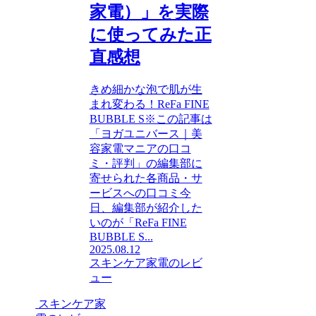
家電）」を実際
に使ってみた正
直感想
きめ細かな泡で肌が生
まれ変わる！ReFa FINE
BUBBLE S※この記事は
「ヨガユニバース｜美
容家電マニアの口コ
ミ・評判」の編集部に
寄せられた各商品・サ
ービスへの口コミ今
日、編集部が紹介した
いのが「ReFa FINE
BUBBLE S...
2025.08.12
スキンケア家電のレビ
ュー
スキンケア家