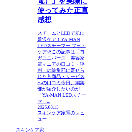
電）」を実際に
使ってみた正直
感想
スチームとLEDで肌に
贅沢ケア！YA-MAN
LEDスチーマー フォト
ケア※この記事は「ヨ
ガユニバース｜美容家
電マニアの口コミ・評
判」の編集部に寄せら
れた各商品・サービス
への口コミ今日、編集
部が紹介したいのが
「YA-MAN LEDスチー
マー...
2025.08.13
スキンケア家電のレビ
ュー
スキンケア家