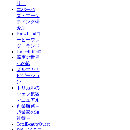
リー
エバーバ
ズ・マーケ
ティング研
究所
BrewLandコ
ーヒーワン
ダーランド
UntiedLife40
蕎麦の世界
への旅
メルマガナ
ビゲーショ
ン
トリカルの
ウェブ集客
マニュアル
創業航路～
起業家の羅
針盤～
TotalBeautyQuest
&BUZZのニ