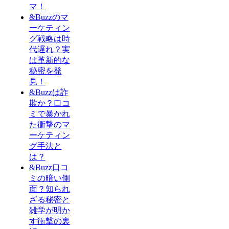
マ！
&Buzzのマ
ーケティン
グ戦略は時
代遅れ？実
は革新的な
秘密を発
見！
&Buzzは詐
欺か？口コ
ミで暴かれ
た衝撃のマ
ーケティン
グ手法と
は？
&Buzz口コ
ミの暗い側
面？知られ
ざる秘密と
雑学が明か
す衝撃の裏