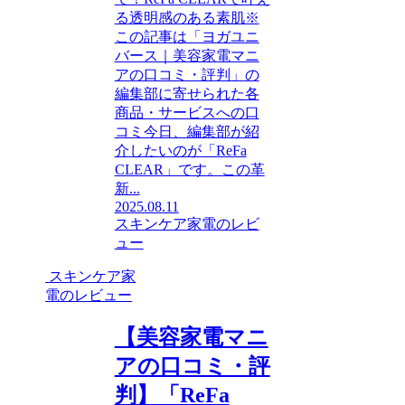
る透明感のある素肌※
この記事は「ヨガユニ
バース｜美容家電マニ
アの口コミ・評判」の
編集部に寄せられた各
商品・サービスへの口
コミ今日、編集部が紹
介したいのが「ReFa
CLEAR」です。この革
新...
2025.08.11
スキンケア家電のレビ
ュー
スキンケア家
電のレビュー
【美容家電マニ
アの口コミ・評
判】「ReFa