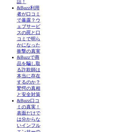
話！
&Buzz利用
者が口コミ
で暴露？ウ
ェブサービ
スの罠と口
コミで明ら
かになった
衝撃の真実
&Buzzで商
品を騙し取
る詐欺師は
本当に存在
するのか？
驚愕の真相
と安全対策
&Buzz口コ
ミの真実！
表面だけで
は分からな
いインフル
エンサーの