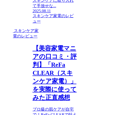
スキンケアに取り入れ
て手放せな...
2025.08.11
スキンケア家電のレビ
ュー
スキンケア家
電のレビュー
【美容家電マニ
アの口コミ・評
判】「ReFa
CLEAR（スキ
ンケア家電）」
を実際に使って
みた正直感想
プロ級の肌ケアが自宅
で！ReFa CLEARで叶え