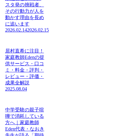
スタ発の挑戦者、
その行動力が人を
動かす理由を長め
に追います
2026.02.14
2026.02.15
居村直希に注目！
家庭教師Edenの提
供サービス・口コ
ミ・料金・評判・
レビュー・評価・
成果全解説
2025.08.04
中学受験の親子喧
嘩で消耗している
方へ｜家庭教師
Eden代表・なおき
先生が語る「期待