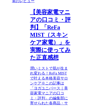
電のレビュー
【美容家電マニ
アの口コミ・評
判】「ReFa
MIST（スキン
ケア家電）」を
実際に使ってみ
た正直感想
潤いミストで肌が生ま
れ変わる！ReFa MIST
で叶える本格美容サロ
ンケア※この記事は
「ヨガユニバース｜美
容家電マニアの口コ
ミ・評判」の編集部に
寄せられた各商品・サ