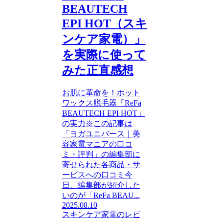
BEAUTECH
EPI HOT（スキ
ンケア家電）」
を実際に使って
みた正直感想
お肌に革命を！ホット
ワックス脱毛器「ReFa
BEAUTECH EPI HOT」
の実力※この記事は
「ヨガユニバース｜美
容家電マニアの口コ
ミ・評判」の編集部に
寄せられた各商品・サ
ービスへの口コミ今
日、編集部が紹介した
いのが「ReFa BEAU...
2025.08.10
スキンケア家電のレビ