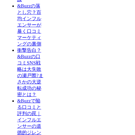
&Buzzの落
とし穴？百
均インフル
エンサーが
暴く口コミ
マーケティ
ングの裏側
衝撃告白？
&Buzzの口
コミSNS戦
略は大失敗
の瀬戸際?ま
さかの大逆
転成功の秘
密とは？
&Buzzで陥
る口コミと
評判の罠｜
インフルエ
ンサーの道
徳的ジレン