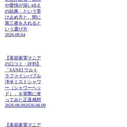
や愛情が深いゆえ
の結果」という受
け止め方と、間に
第三者を入れると
いう選び方
2026.08.04
【美容家電マニア
の口コミ・評判】
「SANEI ウルト
ラファインバブル
浄水ミストシャワ
ー（シャワーヘッ
ド）」を実際に使
ってみた正直感想
2026.08.09
2026.08.09
【美容家電マニア