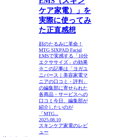
EMS（スキン
ケア家電）」を
実際に使ってみ
た正直感想
顔のたるみに革命！
MTG SIXPAD Facial
EMSで実感する「10分
エクササイズ」の効果
※この記事は「ヨガユ
ニバース｜美容家電マ
ニアの口コミ・評判」
の編集部に寄せられた
各商品・サービスへの
口コミ今日、編集部が
紹介したいのが
「MTG...
2025.08.10
スキンケア家電のレビ
ュー