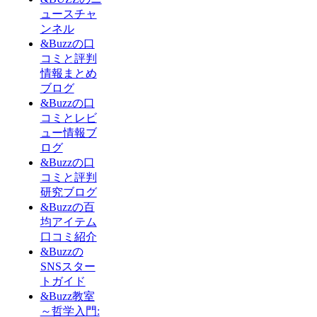
ュースチャ
ンネル
&Buzzの口
コミと評判
情報まとめ
ブログ
&Buzzの口
コミとレビ
ュー情報ブ
ログ
&Buzzの口
コミと評判
研究ブログ
&Buzzの百
均アイテム
口コミ紹介
&Buzzの
SNSスター
トガイド
&Buzz教室
～哲学入門: