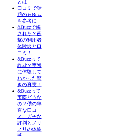
とは
口コミで話
題の＆Buzz
を参考に
&Buzzで騙
された？衝
撃の利用者
体験談と口
コミ！
&Buzzって
詐欺？実際
に体験して
わかった驚
きの真実！
&Buzzって
実際どうな
の？僕の率
直な口コ
ミ、ガチな
評判とノリ
ノリの体験
談