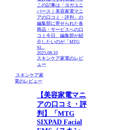
この記事は「ヨガユニ
バース｜美容家電マニ
アの口コミ・評判」の
編集部に寄せられた各
商品・サービスへの口
コミ今日、編集部が紹
介したいのが「MTG
SI...
2025.08.10
スキンケア家電のレビ
ュー
スキンケア家
電のレビュー
【美容家電マニ
アの口コミ・評
判】「MTG
SIXPAD Facial