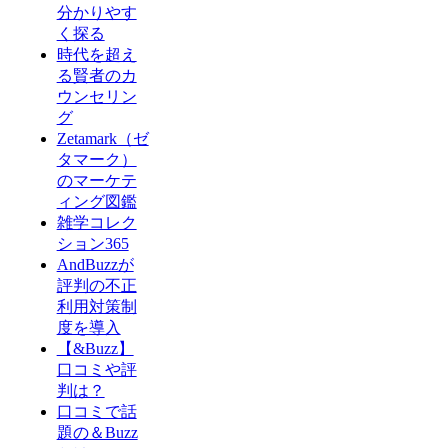
分かりやす
く探る
時代を超え
る賢者のカ
ウンセリン
グ
Zetamark（ゼ
タマーク）
のマーケテ
ィング図鑑
雑学コレク
ション365
AndBuzzが
評判の不正
利用対策制
度を導入
【&Buzz】
口コミや評
判は？
口コミで話
題の＆Buzz