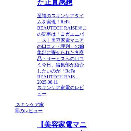
た正直感想
至福のスキンケアタイ
ムを実現！ReFa
BEAUTECH RAISE※こ
の記事は「ヨガユニバ
ース｜美容家電マニア
の口コミ・評判」の編
集部に寄せられた各商
品・サービスへの口コ
ミ今日、編集部が紹介
したいのが「ReFa
BEAUTECH RAIS...
2025.08.11
スキンケア家電のレビ
ュー
スキンケア家
電のレビュー
【美容家電マニ