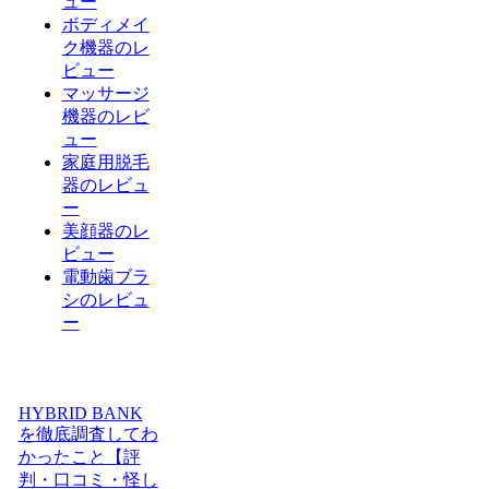
ュー
ボディメイ
ク機器のレ
ビュー
マッサージ
機器のレビ
ュー
家庭用脱毛
器のレビュ
ー
美顔器のレ
ビュー
電動歯ブラ
シのレビュ
ー
HYBRID BANK
を徹底調査してわ
かったこと【評
判・口コミ・怪し