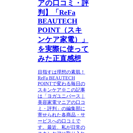
アの口コミ・評
判】「ReFa
BEAUTECH
POINT（スキ
ンケア家電）」
を実際に使って
みた正直感想
目指すは理想の素肌！
ReFa BEAUTECH
POINTで変わる毎日の
スキンケア※この記事
は「ヨガユニバース｜
美容家電マニアの口コ
ミ・評判」の編集部に
寄せられた各商品・サ
ービスへの口コミで
す。最近、私が日常の