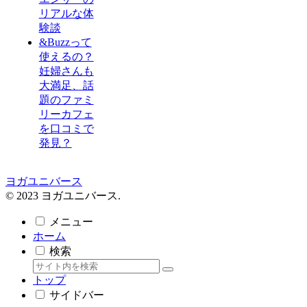
リアルな体
験談
&Buzzって
使えるの？
妊婦さんも
大満足、話
題のファミ
リーカフェ
を口コミで
発見？
ヨガユニバース
© 2023 ヨガユニバース.
メニュー
ホーム
検索
トップ
サイドバー