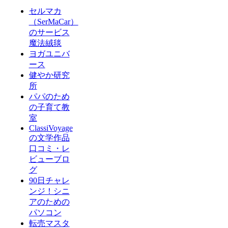
セルマカ
（SerMaCar）
のサービス
魔法絨毯
ヨガユニバ
ース
健やか研究
所
パパのため
の子育て教
室
ClassiVoyage
の文学作品
口コミ・レ
ビューブロ
グ
90日チャレ
ンジ！シニ
アのための
パソコン
転売マスタ