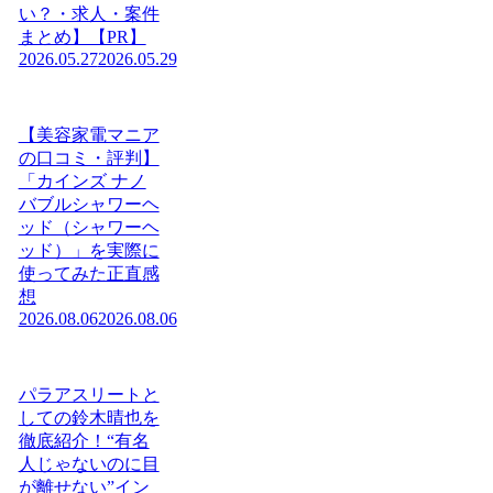
い？・求人・案件
まとめ】【PR】
2026.05.27
2026.05.29
【美容家電マニア
の口コミ・評判】
「カインズ ナノ
バブルシャワーヘ
ッド（シャワーヘ
ッド）」を実際に
使ってみた正直感
想
2026.08.06
2026.08.06
パラアスリートと
しての鈴木晴也を
徹底紹介！“有名
人じゃないのに目
が離せない”イン