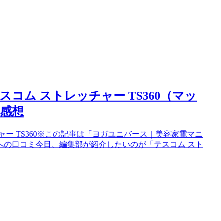
コム ストレッチャー TS360（マッ
感想
ー TS360※この記事は「ヨガユニバース｜美容家電マニ
への口コミ今日、編集部が紹介したいのが「テスコム スト