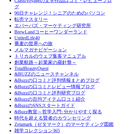
ClassiVoyageの文学作品口コミ・レビューブロ
グ
90日チャレンジ！シニアのためのパソコン
転売マスタリー
エバーバズ・マーケティング研究所
BrewLandコーヒーワンダーランド
UntiedLife40
蕎麦の世界への旅
メルマガナビゲーション
トリカルのウェブ集客マニュアル
創業航路～起業家の羅針盤～
TotalBeautyQuest
&BUZZのニュースチャンネル
&Buzzの口コミと評判情報まとめブログ
&Buzzの口コミとレビュー情報ブログ
&Buzzの口コミと評判研究ブログ
&Buzzの百均アイテム口コミ紹介
&BuzzのSNSスタートガイド
&Buzz教室～哲学入門: 分かりやすく探る
時代を超える賢者のカウンセリング
Zetamark（ゼタマーク）のマーケティング図鑑
雑学コレクション365