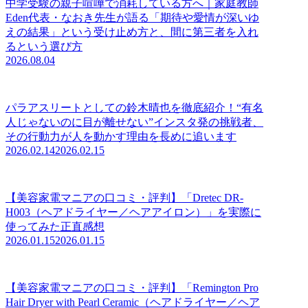
中学受験の親子喧嘩で消耗している方へ｜家庭教師
Eden代表・なおき先生が語る「期待や愛情が深いゆ
えの結果」という受け止め方と、間に第三者を入れ
るという選び方
2026.08.04
パラアスリートとしての鈴木晴也を徹底紹介！“有名
人じゃないのに目が離せない”インスタ発の挑戦者、
その行動力が人を動かす理由を長めに追います
2026.02.14
2026.02.15
【美容家電マニアの口コミ・評判】「Dretec DR-
H003（ヘアドライヤー／ヘアアイロン）」を実際に
使ってみた正直感想
2026.01.15
2026.01.15
【美容家電マニアの口コミ・評判】「Remington Pro
Hair Dryer with Pearl Ceramic（ヘアドライヤー／ヘア