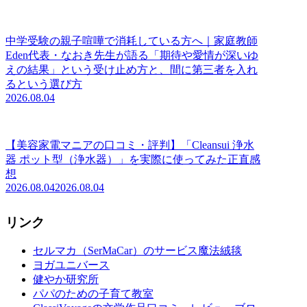
中学受験の親子喧嘩で消耗している方へ｜家庭教師
Eden代表・なおき先生が語る「期待や愛情が深いゆ
えの結果」という受け止め方と、間に第三者を入れ
るという選び方
2026.08.04
【美容家電マニアの口コミ・評判】「Cleansui 浄水
器 ポット型（浄水器）」を実際に使ってみた正直感
想
2026.08.04
2026.08.04
リンク
セルマカ（SerMaCar）のサービス魔法絨毯
ヨガユニバース
健やか研究所
パパのための子育て教室