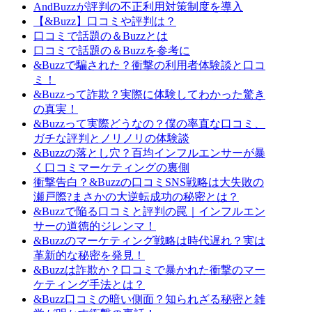
AndBuzzが評判の不正利用対策制度を導入
【&Buzz】口コミや評判は？
口コミで話題の＆Buzzとは
口コミで話題の＆Buzzを参考に
&Buzzで騙された？衝撃の利用者体験談と口コ
ミ！
&Buzzって詐欺？実際に体験してわかった驚き
の真実！
&Buzzって実際どうなの？僕の率直な口コミ、
ガチな評判とノリノリの体験談
&Buzzの落とし穴？百均インフルエンサーが暴
く口コミマーケティングの裏側
衝撃告白？&Buzzの口コミSNS戦略は大失敗の
瀬戸際?まさかの大逆転成功の秘密とは？
&Buzzで陥る口コミと評判の罠｜インフルエン
サーの道徳的ジレンマ！
&Buzzのマーケティング戦略は時代遅れ？実は
革新的な秘密を発見！
&Buzzは詐欺か？口コミで暴かれた衝撃のマー
ケティング手法とは？
&Buzz口コミの暗い側面？知られざる秘密と雑