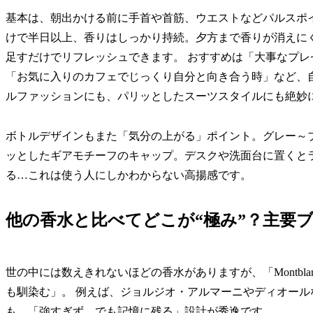
基本は、朝出かける前に手首や首筋、ウエストなどパルスポ
けで半日以上、香りはしっかり持続。夕方まで香りが消えに
足すだけでリフレッシュできます。 おすすめは「大事なプ
「お気に入りのカフェでじっくり自分と向き合う時」など、自
ルファッションにも、パリッとしたスーツスタイルにも絶妙
ボトルデザインもまた「気分の上がる」ポイント。グレー～
ッとしたギアモチーフのキャップ。デスクや洗面台に置くと
る…これは使う人にしかわからない高揚感です。
他の香水と比べてどこが“極み”？主要
世の中には数えきれないほどの香水がありますが、「Montbl
も馴染む」。 例えば、ジョルジオ・アルマーニやディオー
も、「強すぎず、でも記憶に残る」設計が秀逸です。