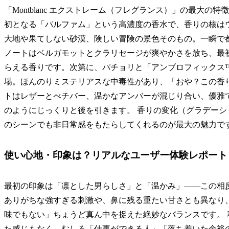
「Montblanc エクストレーム（フレグランス）」の最大
初となる「パルファム」という高濃度の香水で、香りの核は
大地や果てしない砂漠、険しい冒険の景色そのもの。一瞬で
ノートはベルガモットとクラリセージが爽やかさを放ち、最
らえる香りです。次第に、パチョリと「アンブロフィックス™（
場。ほんのりミステリアスな中毒性があり、「おや？この香
トはレザーとべチバー、温かなアンバーが混じり合い、優雅
のようにじっくりと後を引きます。 香りの変化（グラデー
のシーンでも非日常感をもたらしてくれるのが最大の魅力で
使い心地・印象は？リアルなユーザー体験レポート
最初の印象は「凛とした男らしさ」と「温かみ」――この相
ありがちな強すぎる刺激や、鼻に残る重たい甘さとも異なり
味でもない」ちょうど真ん中を捉えた絶妙なバランスです。
た感じもなく、むしろ「仕事ができる人」「落ち着いた余裕