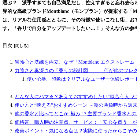
選ぶ？ 派手すぎても自己満足だし、控えすぎると忘れ去ら
界的な高級ブランドMontblanc（モンブラン）が提案する「M
は、リアルな使用感とともに、その特徴や使いこなし術、お
す。「香りで自分をアップデートしたい…！」そんな方の参
目次
冒険心と洗練を両立。なぜ「Montblanc エクストレ
力強さと奥深さの「香りの設計図」 ――何が他のフレ
使い心地・印象は？リアルなユーザー体験レポー
どんな人にハマる？あえておすすめしたい“似合う人”と
使い方と“映える”おすすめシーン ～朝の勝負時から週
他の香水と比べてどこが“極み”？主要ブランド香水と
価格帯、購入時の注意点、サービス：「安心を買う」が
改善ポイント・気になる点は？実際に使ったからこその