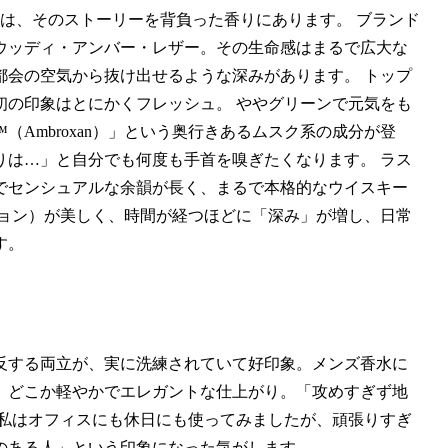
の特徴は、そのストーリーを背負った香りにあります。 ブランド
ウッディ・アンバー・レザー。その生命感はまるで広大な
都会の空気から抜け出せるような深みがあります。 トップ
初の印象はとにかくフレッシュ。 ややグリーンで元気をも
Ambroxan）」という奥行きあるムスク系の成分が登
りは…」と自分でも何度も手首を嗅ぎたくなります。 ラス
でセンシュアルな余韻が長く、まるで本格的なウイスキー
ション）が美しく、時間が経つほどに「深み」が増し、日常
す。
反する両立が、実に洗練されていて好印象。メンズ香水に
、どこか軽やかでエレガントな仕上がり。「攻めすぎず地
 私はオフィスにも休日にも使ってみましたが、頑張りすぎ
のある人」という印象になった気がします。