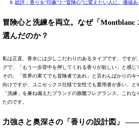
総評：香りを“印象”と“冒険心”に変えたい人に。価値あ
冒険心と洗練を両立。なぜ「Montbla
選んだのか？
私は正直、香水には少しこだわりのあるタイプです。ですが
グで、「もう一歩背中を押してくれる香りが欲しい」と感じていま
その、「世界の果てでも冒険者であれ」と言わんばかりのキ
向けですが、ユニセックス仕様で女性でも愛用者が多い、とS
「洗練」を兼ね備えたブランドの旗艦フレグランス。これな
たのです。
力強さと奥深さの「香りの設計図」 ―