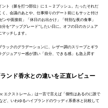
イント（脈を打つ部位）に１～２プッシュ。たったそれだ
くく、会議のあとや、仕事帰りのデート前にもサッと付け
レゼンや面接前」「休日のお出かけ」「特別な夜の食事」
分を“アップグレード”したい日に。オフの日のカジュア
にマッチします。
ブラックのグラデーションに、レザー調のスリーブとギラ
ラグジュアリー感が漂い「自分、できる感」も急上昇す
ブランド香水との違いを正直レビュー
anc エクストレーム」は一言で言えば「個性はあるのに誰で
ルなど、いわゆるハイブランドのウッディ系香水と比較して