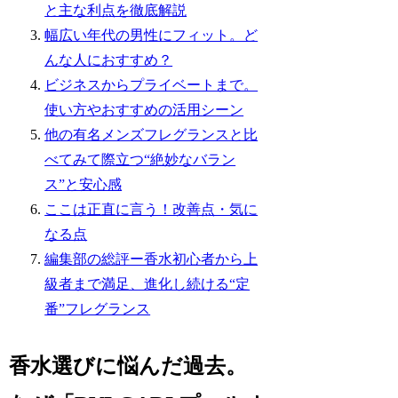
と主な利点を徹底解説
幅広い年代の男性にフィット。ど
んな人におすすめ？
ビジネスからプライベートまで。
使い方やおすすめの活用シーン
他の有名メンズフレグランスと比
べてみて際立つ“絶妙なバラン
ス”と安心感
ここは正直に言う！改善点・気に
なる点
編集部の総評ー香水初心者から上
級者まで満足、進化し続ける“定
番”フレグランス
香水選びに悩んだ過去。