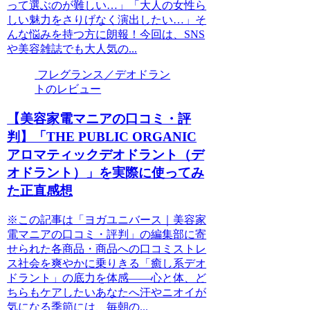
って選ぶのが難しい…」「大人の女性ら
しい魅力をさりげなく演出したい…」そ
んな悩みを持つ方に朗報！今回は、SNS
や美容雑誌でも大人気の...
フレグランス／デオドラン
トのレビュー
【美容家電マニアの口コミ・評
判】「THE PUBLIC ORGANIC
アロマティックデオドラント（デ
オドラント）」を実際に使ってみ
た正直感想
※この記事は「ヨガユニバース｜美容家
電マニアの口コミ・評判」の編集部に寄
せられた各商品・商品への口コミストレ
ス社会を爽やかに乗りきる「癒し系デオ
ドラント」の底力を体感——心と体、ど
ちらもケアしたいあなたへ汗やニオイが
気になる季節には、毎朝の...