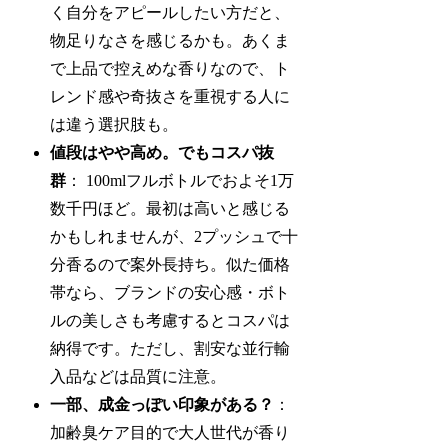
く自分をアピールしたい方だと、
物足りなさを感じるかも。あくま
で上品で控えめな香りなので、ト
レンド感や奇抜さを重視する人に
は違う選択肢も。
値段はやや高め。でもコスパ抜
群
： 100mlフルボトルでおよそ1万
数千円ほど。最初は高いと感じる
かもしれませんが、2プッシュで十
分香るので案外長持ち。似た価格
帯なら、ブランドの安心感・ボト
ルの美しさも考慮するとコスパは
納得です。ただし、割安な並行輸
入品などは品質に注意。
一部、成金っぽい印象がある？
：
加齢臭ケア目的で大人世代が香り