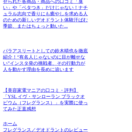
せられた各商品・商品への口コミ「臭
い」や「ベタつき」だけじゃない！ナチ
ュラル志向で香りにも癒やしを求める人
のための新しいデオドラント体験汗ばむ
季節、またはちょっと動いた...
パラアスリートとしての鈴木晴也を徹底
紹介！“有名人じゃないのに目が離せな
い”インスタ発の挑戦者、その行動力が
人を動かす理由を長めに追います
【美容家電マニアの口コミ・評判】
「YSL イヴ・サンローラン ブラックオ
ピウム（フレグランス）」を実際に使っ
てみた正直感想
ホーム
フレグランス／デオドラントのレビュー