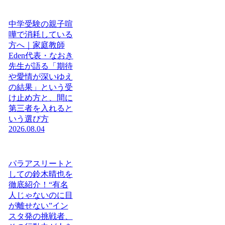
中学受験の親子喧
嘩で消耗している
方へ｜家庭教師
Eden代表・なおき
先生が語る「期待
や愛情が深いゆえ
の結果」という受
け止め方と、間に
第三者を入れると
いう選び方
2026.08.04
パラアスリートと
しての鈴木晴也を
徹底紹介！“有名
人じゃないのに目
が離せない”イン
スタ発の挑戦者、