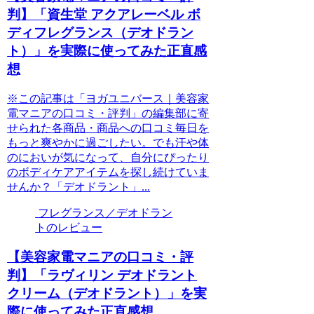
判】「資生堂 アクアレーベル ボ
ディフレグランス（デオドラン
ト）」を実際に使ってみた正直感
想
※この記事は「ヨガユニバース｜美容家
電マニアの口コミ・評判」の編集部に寄
せられた各商品・商品への口コミ毎日を
もっと爽やかに過ごしたい。でも汗や体
のにおいが気になって、自分にぴったり
のボディケアアイテムを探し続けていま
せんか？「デオドラント」...
フレグランス／デオドラン
トのレビュー
【美容家電マニアの口コミ・評
判】「ラヴィリン デオドラント
クリーム（デオドラント）」を実
際に使ってみた正直感想