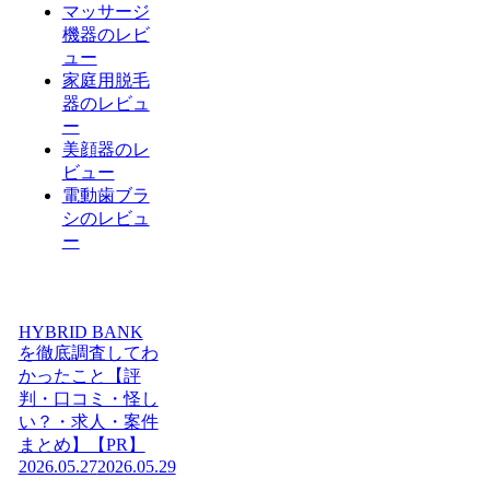
マッサージ
機器のレビ
ュー
家庭用脱毛
器のレビュ
ー
美顔器のレ
ビュー
電動歯ブラ
シのレビュ
ー
HYBRID BANK
を徹底調査してわ
かったこと【評
判・口コミ・怪し
い？・求人・案件
まとめ】【PR】
2026.05.27
2026.05.29