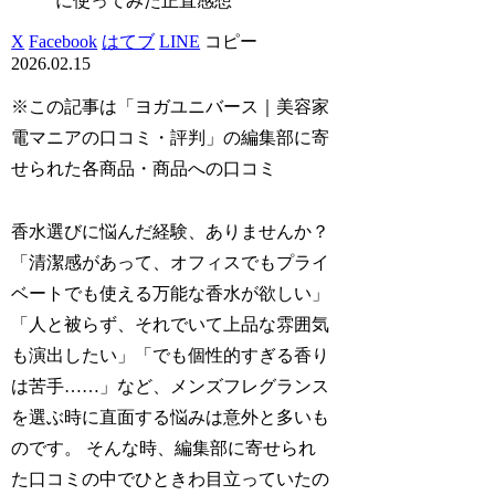
に使ってみた正直感想
X
Facebook
はてブ
LINE
コピー
2026.02.15
※この記事は「ヨガユニバース｜美容家
電マニアの口コミ・評判」の編集部に寄
せられた各商品・商品への口コミ
香水選びに悩んだ経験、ありませんか？
「清潔感があって、オフィスでもプライ
ベートでも使える万能な香水が欲しい」
「人と被らず、それでいて上品な雰囲気
も演出したい」「でも個性的すぎる香り
は苦手……」など、メンズフレグランス
を選ぶ時に直面する悩みは意外と多いも
のです。 そんな時、編集部に寄せられ
た口コミの中でひときわ目立っていたの