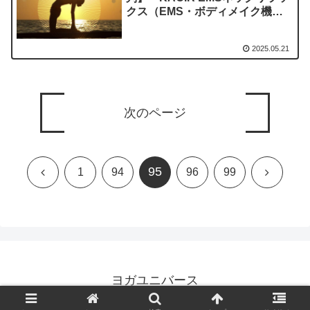
クス（EMS・ボディメイク機
器）」を実際に使ってみた正直感
想
2025.05.21
次のページ
95
前
次
1
94
96
99
へ
へ
ヨガユニバース
© 2023 ヨガユニバース.