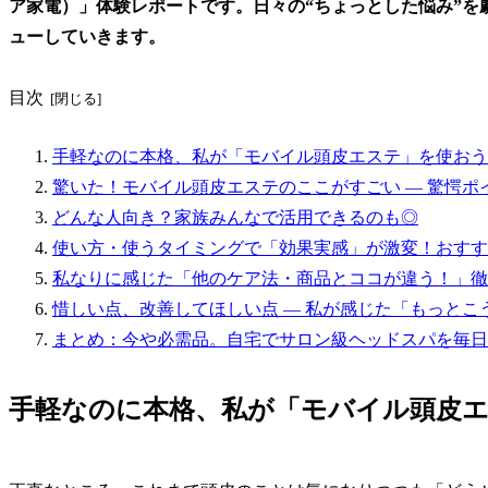
ア家電）」体験レポートです。日々の“ちょっとした悩み”を
ューしていきます。
目次
手軽なのに本格、私が「モバイル頭皮エステ」を使おう
驚いた！モバイル頭皮エステのここがすごい — 驚愕ポ
どんな人向き？家族みんなで活用できるのも◎
使い方・使うタイミングで「効果実感」が激変！おすす
私なりに感じた「他のケア法・商品とココが違う！」徹
惜しい点、改善してほしい点 — 私が感じた「もっとこ
まとめ：今や必需品。自宅でサロン級ヘッドスパを毎日
手軽なのに本格、私が「モバイル頭皮