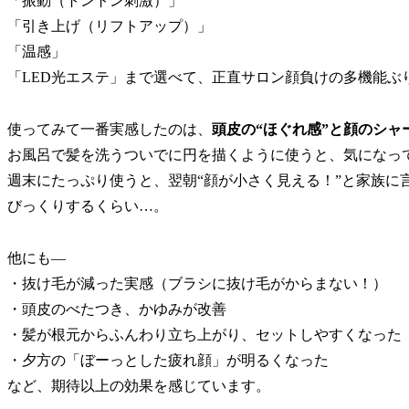
「振動（トントン刺激）」
「引き上げ（リフトアップ）」
「温感」
「LED光エステ」まで選べて、正直サロン顔負けの多機能ぶ
使ってみて一番実感したのは、
頭皮の“ほぐれ感”と顔のシャ
お風呂で髪を洗うついでに円を描くように使うと、気になっ
週末にたっぷり使うと、翌朝“顔が小さく見える！”と家族に
びっくりするくらい…。
他にも—
・抜け毛が減った実感（ブラシに抜け毛がからまない！）
・頭皮のべたつき、かゆみが改善
・髪が根元からふんわり立ち上がり、セットしやすくなった
・夕方の「ぼーっとした疲れ顔」が明るくなった
など、期待以上の効果を感じています。