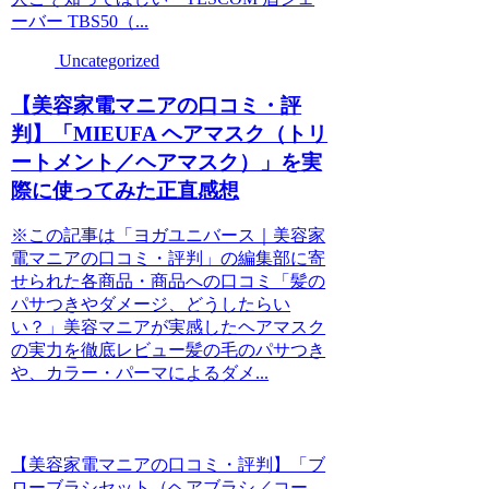
ーバー TBS50（...
Uncategorized
【美容家電マニアの口コミ・評
判】「MIEUFA ヘアマスク（トリ
ートメント／ヘアマスク）」を実
際に使ってみた正直感想
※この記事は「ヨガユニバース｜美容家
電マニアの口コミ・評判」の編集部に寄
せられた各商品・商品への口コミ「髪の
パサつきやダメージ、どうしたらい
い？」美容マニアが実感したヘアマスク
の実力を徹底レビュー髪の毛のパサつき
や、カラー・パーマによるダメ...
【美容家電マニアの口コミ・評判】「ブ
ローブラシセット（ヘアブラシ／コー