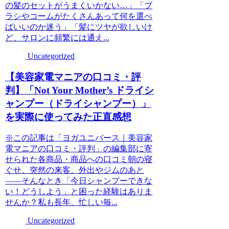
の髪のセットがうまくいかない…」「ブ
ラシやコームがたくさんあって何を選べ
ばいいのか迷う」「髪にツヤが欲しいけ
ど、サロンに頻繁には通え...
Uncategorized
【美容家電マニアの口コミ・評
判】「Not Your Mother’s ドライシ
ャンプー（ドライシャンプー）」
を実際に使ってみた正直感想
※この記事は「ヨガユニバース｜美容家
電マニアの口コミ・評判」の編集部に寄
せられた各商品・商品への口コミ朝の寝
ぐせ、突然の来客、外出やジムのあと
――そんなとき「今日シャンプーできな
い！どうしよう」と困った経験はありま
せんか？私も長年、忙しい毎...
Uncategorized