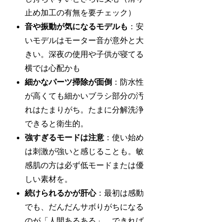
止め加工の有無を要チェック）
音や振動が気になるモデルも
：安
いモデルはモーター音が意外と大
きい。深夜の使用や子供が寝てる
横では心配かも
細かなパーツ掃除が面倒
：防水性
が高くても細かいブラシ部分の汚
れはたまりがち。たまに分解洗浄
できると衛生的。
強すぎるモードは注意
：使い始め
は刺激が強いと感じることも。敏
感肌の方は必ず低モードまたは優
しい素材を。
続けられるかが肝心
：最初は感動
でも、だんだんサボりがちになる
のが「人間あるある」。できれば