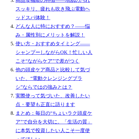
商品＆機能の特徴——地肌の汚れ
スッキリ、疲れも吹き飛ぶ電動ヘ
ッドスパ体験！
どんな人に特におすすめ？——悩
み・属性別にメリットを解説！
使い方・おすすめタイミング——
シャンプーしながらOK！忙しい人
こそ“ながらケア”で差がつく
他の頭皮ケア商品と比較して気づ
いた、“電動クレンジングブラ
シ”ならではの強みとは？
実際使って気づいた、改善したい
点・要望も正直に語ります
まとめ：毎日の“ちょいラク頭皮ケ
ア”で自分を大切に。「生活の質」
に本気で投資したい人こそ一度使