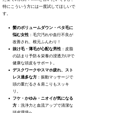
特にこういう方には一度試してほしいで
す。
髪のボリュームダウン・ペタ毛に
悩む女性
：毛穴汚れや血行不良が
改善され、根元ふんわり！
抜け毛・薄毛が心配な男性
：皮脂
の詰まり予防＆栄養の浸透力UPで
健康な頭皮をサポート。
デスクワークやスマホ疲れ、スト
レス過多な方
：振動マッサージで
頭の重だるさ＆肩こりもスッキ
リ。
フケ・かゆみ・ニオイが気になる
方
：洗浄力と血流アップで清潔な
頭皮環境へ。