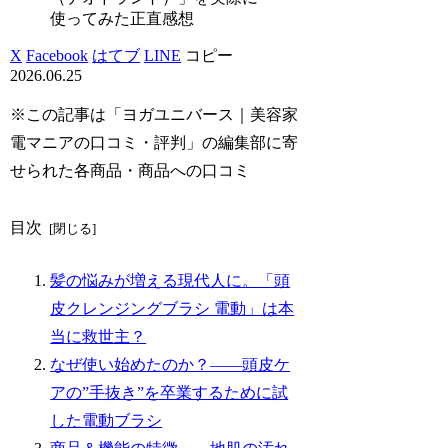
使ってみた正直感想
X
Facebook
はてブ
LINE
コピー
2026.06.25
※この記事は「ヨガユニバース｜美容家
電マニアの口コミ・評判」の編集部に寄
せられた各商品・商品への口コミ
目次
髪の悩みが増える現代人に。「頭
皮クレンジングブラシ 電動」は本
当に救世主？
なぜ使い始めたのか？——頭皮ケ
アの”手抜き”を卒業するために試
した電動ブラシ