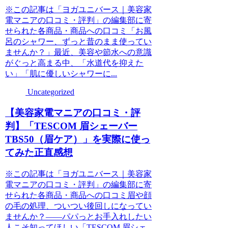
※この記事は「ヨガユニバース｜美容家
電マニアの口コミ・評判」の編集部に寄
せられた各商品・商品への口コミ「お風
呂のシャワー、ずっと昔のまま使ってい
ませんか？」最近、美容や節水への意識
がぐっと高まる中、「水道代を抑えた
い」「肌に優しいシャワーに...
Uncategorized
【美容家電マニアの口コミ・評
判】「TESCOM 眉シェーバー
TBS50（眉ケア）」を実際に使っ
てみた正直感想
※この記事は「ヨガユニバース｜美容家
電マニアの口コミ・評判」の編集部に寄
せられた各商品・商品への口コミ眉や顔
の毛の処理、ついつい後回しになってい
ませんか？――パパっとお手入れしたい
人こそ知ってほしい「TESCOM 眉シェ