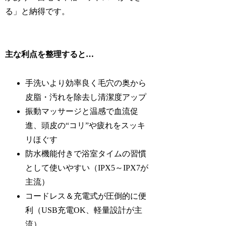
る」と納得です。
主な利点を整理すると…
手洗いより効率良く毛穴の奥から
皮脂・汚れを除去し清潔度アップ
振動マッサージと温感で血流促
進、頭皮の“コリ”や疲れをスッキ
リほぐす
防水機能付きで浴室タイムの習慣
として使いやすい（IPX5～IPX7が
主流）
コードレス＆充電式が圧倒的に便
利（USB充電OK、軽量設計が主
流）