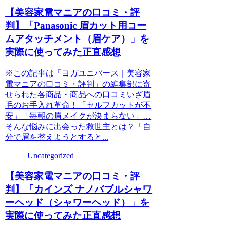
【美容家電マニアの口コミ・評
判】「Panasonic 眉カット用コー
ムアタッチメント（眉ケア）」を
実際に使ってみた正直感想
※この記事は「ヨガユニバース｜美容家
電マニアの口コミ・評判」の編集部に寄
せられた各商品・商品への口コミいざ眉
毛のお手入れ革命！「セルフカットが不
安」「毎朝の眉メイクが決まらない」…
そんな悩みに出会った救世主とは？「自
分で眉を整えようとすると...
Uncategorized
【美容家電マニアの口コミ・評
判】「カインズ ナノバブルシャワ
ーヘッド（シャワーヘッド）」を
実際に使ってみた正直感想