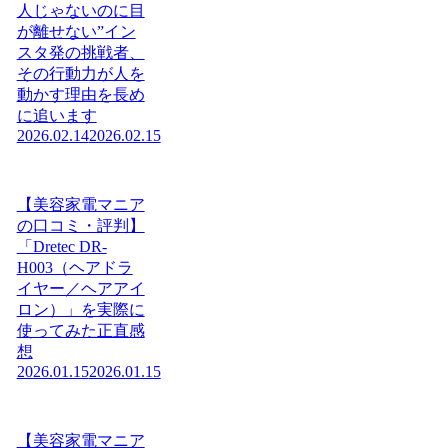
人じゃないのに目
が離せない”イン
スタ発の挑戦者、
その行動力が人を
動かす理由を長め
に追います
2026.02.14
2026.02.15
【美容家電マニア
の口コミ・評判】
「Dretec DR-
H003（ヘアドラ
イヤー／ヘアアイ
ロン）」を実際に
使ってみた正直感
想
2026.01.15
2026.01.15
【美容家電マニア