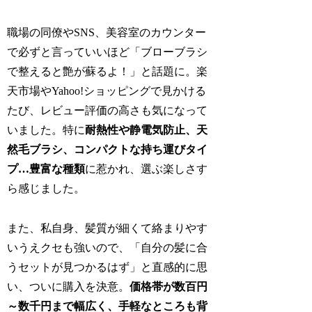
職場の同僚やSNS、美容室のカウンター
で必ずと言っていいほど「ブローブラシ
で整えると艶が蘇るよ！」と話題に。楽
天市場やYahoo!ショッピングで見かける
たび、レビュー評価の高さも気になって
いました。特に
耐熱性や静電気防止、天
然毛ブラシ、コンパクトな持ち運びタイ
プ…豊富な種類
に惹かれ、選ぶ楽しさす
ら感じました。
また、私自身、髪質が細くて絡まりやす
いうえクセも強いので、「自分の髪に合
うセットが見つかるはず」と直感的に思
い、ついに購入を決意。
価格帯が数百円
～数千円まで幅広く、手軽なところも背