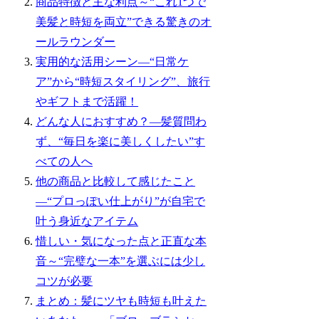
商品特徴と主な利点～“これ1つで
美髪と時短を両立”できる驚きのオ
ールラウンダー
実用的な活用シーン―“日常ケ
ア”から“時短スタイリング”、旅行
やギフトまで活躍！
どんな人におすすめ？―髪質問わ
ず、“毎日を楽に美しくしたい”す
べての人へ
他の商品と比較して感じたこと
―“プロっぽい仕上がり”が自宅で
叶う身近なアイテム
惜しい・気になった点と正直な本
音～“完璧な一本”を選ぶには少し
コツが必要
まとめ：髪にツヤも時短も叶えた