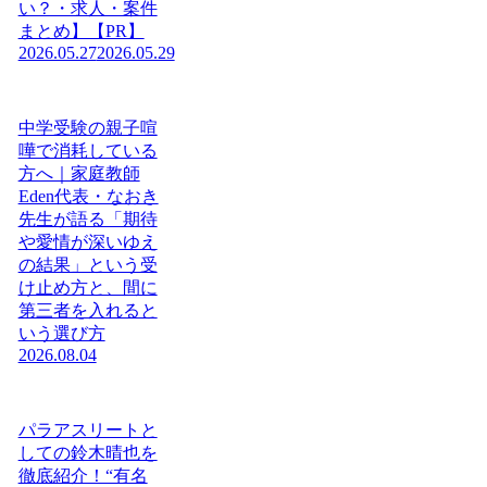
い？・求人・案件
まとめ】【PR】
2026.05.27
2026.05.29
中学受験の親子喧
嘩で消耗している
方へ｜家庭教師
Eden代表・なおき
先生が語る「期待
や愛情が深いゆえ
の結果」という受
け止め方と、間に
第三者を入れると
いう選び方
2026.08.04
パラアスリートと
しての鈴木晴也を
徹底紹介！“有名