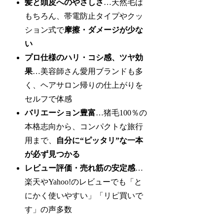
髪と頭皮へのやさしさ
…天然毛は
もちろん、帯電防止タイプやクッ
ション式で
摩擦・ダメージが少な
い
プロ仕様のハリ・コシ感、ツヤ効
果
…美容師さん愛用ブランドも多
く、ヘアサロン帰りの仕上がりを
セルフで体感
バリエーション豊富
…猪毛100％の
本格志向から、コンパクトな旅行
用まで、
自分に“ピッタリ”な一本
が必ず見つかる
レビュー評価・売れ筋の安定感
…
楽天やYahoo!のレビューでも「と
にかく使いやすい」「リピ買いで
す」の声多数