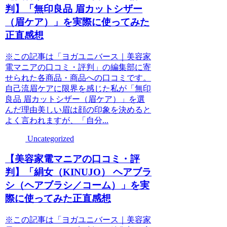
判】「無印良品 眉カットシザー
（眉ケア）」を実際に使ってみた
正直感想
※この記事は「ヨガユニバース｜美容家
電マニアの口コミ・評判」の編集部に寄
せられた各商品・商品への口コミです。
自己流眉ケアに限界を感じた私が「無印
良品 眉カットシザー（眉ケア）」を選
んだ理由美しい眉は顔の印象を決めると
よく言われますが、「自分...
Uncategorized
【美容家電マニアの口コミ・評
判】「絹女（KINUJO） ヘアブラ
シ（ヘアブラシ／コーム）」を実
際に使ってみた正直感想
※この記事は「ヨガユニバース｜美容家