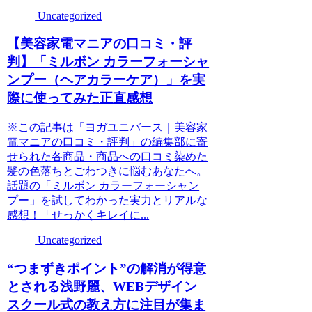
Uncategorized
【美容家電マニアの口コミ・評
判】「ミルボン カラーフォーシャ
ンプー（ヘアカラーケア）」を実
際に使ってみた正直感想
※この記事は「ヨガユニバース｜美容家
電マニアの口コミ・評判」の編集部に寄
せられた各商品・商品への口コミ染めた
髪の色落ちとごわつきに悩むあなたへ。
話題の「ミルボン カラーフォーシャン
プー」を試してわかった実力とリアルな
感想！「せっかくキレイに...
Uncategorized
“つまずきポイント”の解消が得意
とされる浅野麗、WEBデザイン
スクール式の教え方に注目が集ま