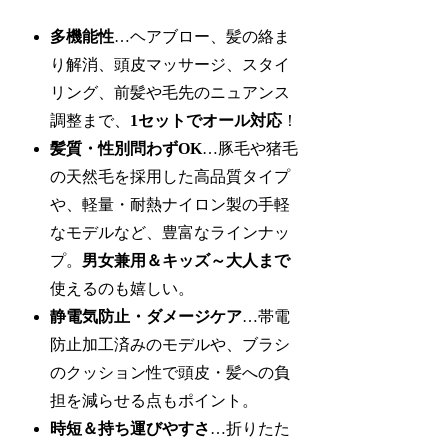
多機能性
…ヘアブロー、髪の絡ま
り解消、頭皮マッサージ、スタイ
リング、前髪や毛先のニュアンス
調整まで、
1セットでオール対応
！
髪質・性別問わずOK
…豚毛や猪毛
の天然毛を採用した高品質タイプ
や、軽量・耐熱ナイロン製の手軽
なモデルなど、豊富なラインナッ
プ。
男女兼用＆キッズ～大人まで
使えるのも嬉しい。
静電気防止・ダメージケア
…帯電
防止加工済みのモデルや、ブラシ
のクッション性で頭皮・髪への負
担を減らせる点もポイント。
時短＆持ち運びやすさ
…折りたた