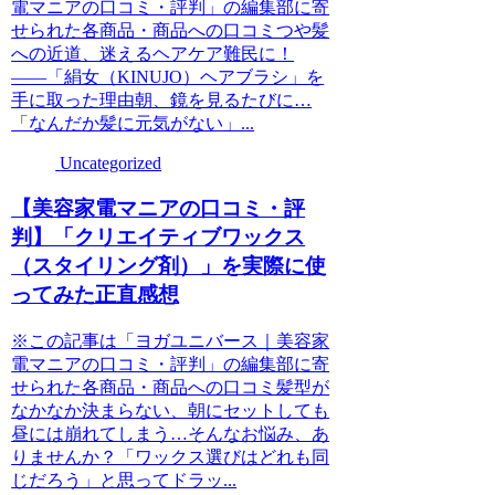
電マニアの口コミ・評判」の編集部に寄
せられた各商品・商品への口コミつや髪
への近道、迷えるヘアケア難民に！
――「絹女（KINUJO）ヘアブラシ」を
手に取った理由朝、鏡を見るたびに…
「なんだか髪に元気がない」...
Uncategorized
【美容家電マニアの口コミ・評
判】「クリエイティブワックス
（スタイリング剤）」を実際に使
ってみた正直感想
※この記事は「ヨガユニバース｜美容家
電マニアの口コミ・評判」の編集部に寄
せられた各商品・商品への口コミ髪型が
なかなか決まらない、朝にセットしても
昼には崩れてしまう…そんなお悩み、あ
りませんか？「ワックス選びはどれも同
じだろう」と思ってドラッ...