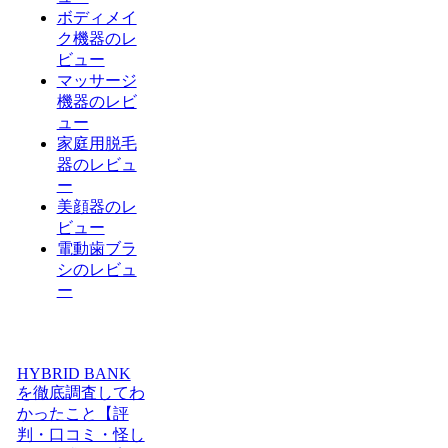
ボディメイ
ク機器のレ
ビュー
マッサージ
機器のレビ
ュー
家庭用脱毛
器のレビュ
ー
美顔器のレ
ビュー
電動歯ブラ
シのレビュ
ー
HYBRID BANK
を徹底調査してわ
かったこと【評
判・口コミ・怪し