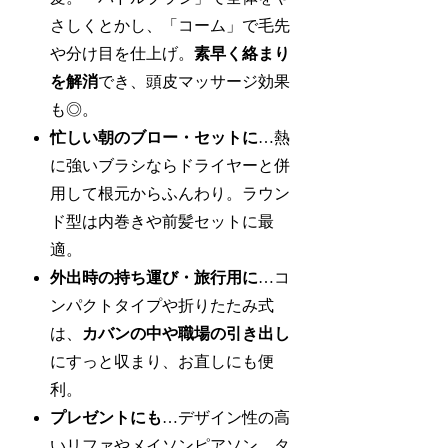
さしくとかし、「コーム」で毛先
や分け目を仕上げ。
素早く絡まり
を解消
でき、頭皮マッサージ効果
も◎。
忙しい朝のブロー・セットに
…熱
に強いブラシならドライヤーと併
用して根元からふんわり。ラウン
ド型は内巻きや前髪セットに最
適。
外出時の持ち運び・旅行用に
…コ
ンパクトタイプや折りたたみ式
は、
カバンの中や職場の引き出し
にすっと収まり、お直しにも便
利。
プレゼントにも
…デザイン性の高
いリファやメイソンピアソン、タ