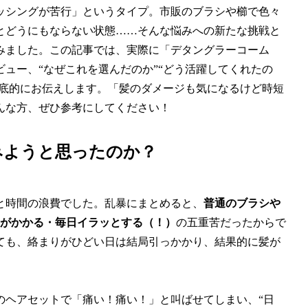
ッシングが苦行」というタイプ。市販のブラシや櫛で色々
とどうにもならない状態……そんな悩みへの新たな挑戦と
みました。この記事では、実際に「デタングラーコーム
ュー、“なぜこれを選んだのか”“どう活躍してくれたの
徹底的にお伝えします。「髪のダメージも気になるけど時短
んな方、ぜひ参考にしてください！
みようと思ったのか？
と時間の浪費でした。乱暴にまとめると、
普通のブラシや
間がかかる・毎日イラッとする（！）
の五重苦だったからで
ても、絡まりがひどい日は結局引っかかり、結果的に髪が
のヘアセットで「痛い！痛い！」と叫ばせてしまい、“日