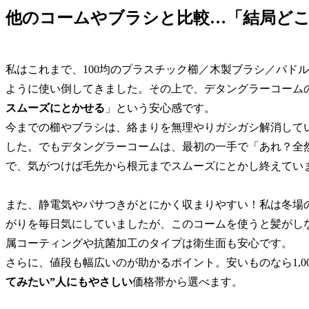
他のコームやブラシと比較…「結局ど
私はこれまで、100均のプラスチック櫛／木製ブラシ／パド
ように使い倒してきました。その上で、デタングラーコーム
スムーズにとかせる
」という安心感です。
今までの櫛やブラシは、絡まりを無理やりガシガシ解消して
した。でもデタングラーコームは、最初の一手で「あれ？全然
で、気がつけば毛先から根元までスムーズにとかし終えてい
また、静電気やパサつきがとにかく収まりやすい！私は冬場
がりを毎日気にしていましたが、このコームを使うと髪がし
属コーティングや抗菌加工のタイプは衛生面も安心です。
さらに、値段も幅広いのが助かるポイント。安いものなら1,0
てみたい”人にもやさしい
価格帯から選べます。