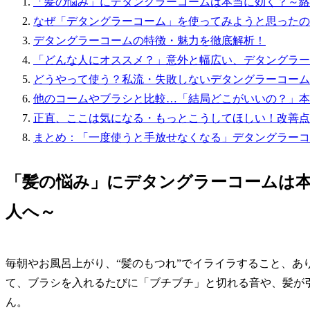
「髪の悩み」にデタングラーコームは本当に効く？～絡
なぜ「デタングラーコーム」を使ってみようと思ったの
デタングラーコームの特徴・魅力を徹底解析！
「どんな人にオススメ？」意外と幅広い、デタングラー
どうやって使う？私流・失敗しないデタングラーコーム
他のコームやブラシと比較…「結局どこがいいの？」本
正直、ここは気になる・もっとこうしてほしい！改善点
まとめ：「一度使うと手放せなくなる」デタングラーコ
「髪の悩み」にデタングラーコームは
人へ～
毎朝やお風呂上がり、“髪のもつれ”でイライラすること、あ
て、ブラシを入れるたびに「ブチブチ」と切れる音や、髪が
ん。