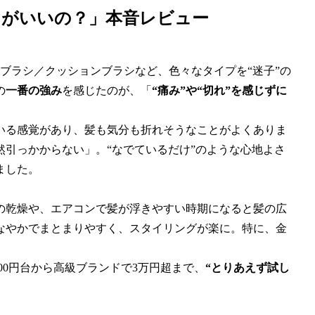
こがいいの？」本音レビュー
ルブラシ／クッションブラシなど、色々なタイプを“迷子”の
の
一番の強み
を感じたのが、「
“痛み”や“切れ”を感じずに
いる感覚があり、髪も気分も折れそうなことがよくありま
引っかからない」。“なでているだけ”のような心地よさ
ました。
の乾燥や、エアコンで髪が浮きやすい時期になると髪の広
なやかでまとまりやすく、スタイリングが楽に。特に、金
00円台から高級ブランドで3万円超まで、
“とりあえず試し