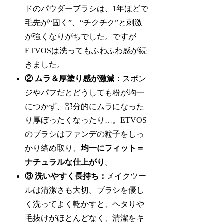
ドのパウダーブラシは、1年ほどで
毛先が“固く”、“チクチク”と刺激
が強くなりがちでした。ですが
ETVOSは洗ってもふわふわ感が続
きました。
② ムラ＆厚塗り感が激減：
スポン
ジやパフだとどうしても粉が均一
につかず、部分的にムラになった
り厚ぼったくなったり…。ETVOS
のブラシはファンデの粒子をしっ
かり絡め取り、
均一にフィット＝
ナチュラルな仕上がり
。
③ 洗いやすく長持ち：
メイクツー
ルは清潔さも大切。ブラシを優し
く洗ってよく乾かすと、ヘタりや
毛抜けがほとんどなく、清潔をキ