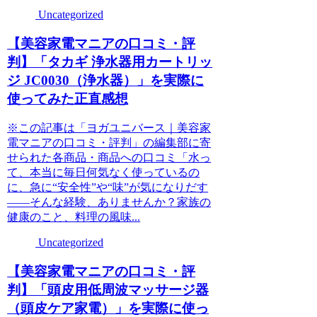
Uncategorized
【美容家電マニアの口コミ・評
判】「タカギ 浄水器用カートリッ
ジ JC0030（浄水器）」を実際に
使ってみた正直感想
※この記事は「ヨガユニバース｜美容家
電マニアの口コミ・評判」の編集部に寄
せられた各商品・商品への口コミ「水っ
て、本当に毎日何気なく使っているの
に、急に“安全性”や“味”が気になりだす
――そんな経験、ありませんか？家族の
健康のこと、料理の風味...
Uncategorized
【美容家電マニアの口コミ・評
判】「頭皮用低周波マッサージ器
（頭皮ケア家電）」を実際に使っ