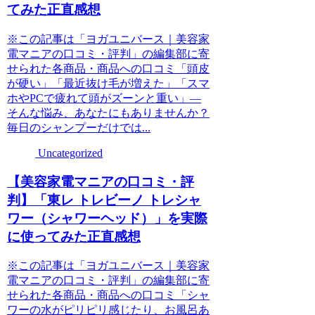
てみた正直感想
※この記事は「ヨガユニバース｜美容家
電マニアの口コミ・評判」の編集部に寄
せられた各商品・商品への口コミ「頭皮
が硬い」「最近抜け毛が増えた」「スマ
ホやPCで疲れて頭がズーンと重い」―
そんな悩み、あなたにもありませんか？
毎日のシャンプーだけでは...
Uncategorized
【美容家電マニアの口コミ・評
判】「東レ トレビーノ トレシャ
ワー（シャワーヘッド）」を実際
に使ってみた正直感想
※この記事は「ヨガユニバース｜美容家
電マニアの口コミ・評判」の編集部に寄
せられた各商品・商品への口コミ「シャ
ワーの水がピリピリ感じたり、お風呂あ