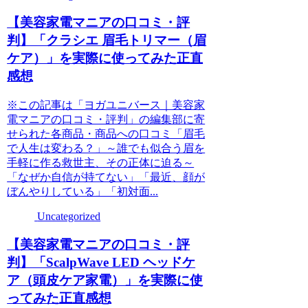
【美容家電マニアの口コミ・評
判】「クラシエ 眉毛トリマー（眉
ケア）」を実際に使ってみた正直
感想
※この記事は「ヨガユニバース｜美容家
電マニアの口コミ・評判」の編集部に寄
せられた各商品・商品への口コミ「眉毛
で人生は変わる？」～誰でも似合う眉を
手軽に作る救世主、その正体に迫る～
「なぜか自信が持てない」「最近、顔が
ぼんやりしている」「初対面...
Uncategorized
【美容家電マニアの口コミ・評
判】「ScalpWave LED ヘッドケ
ア（頭皮ケア家電）」を実際に使
ってみた正直感想