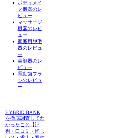
ボディメイ
ク機器のレ
ビュー
マッサージ
機器のレビ
ュー
家庭用脱毛
器のレビュ
ー
美顔器のレ
ビュー
電動歯ブラ
シのレビュ
ー
HYBRID BANK
を徹底調査してわ
かったこと【評
判・口コミ・怪し
い？・求人・案件