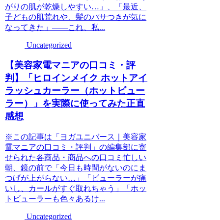
がりの肌が乾燥しやすい…」、「最近、
子どもの肌荒れや、髪のパサつきが気に
なってきた」――これ、私...
Uncategorized
【美容家電マニアの口コミ・評
判】「ヒロインメイク ホットアイ
ラッシュカーラー（ホットビュー
ラー）」を実際に使ってみた正直
感想
※この記事は「ヨガユニバース｜美容家
電マニアの口コミ・評判」の編集部に寄
せられた各商品・商品への口コミ忙しい
朝、鏡の前で「今日も時間がないのにま
つげが上がらない…」「ビューラーが痛
いし、カールがすぐ取れちゃう」「ホッ
トビューラーも色々あるけ...
Uncategorized