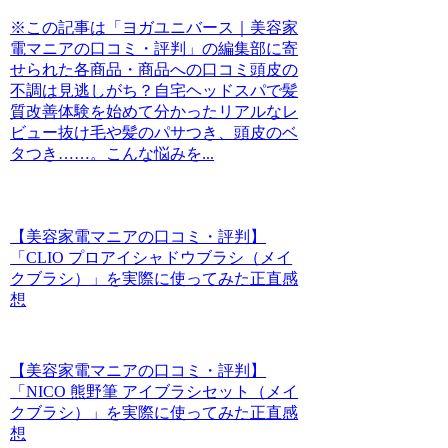
※この記事は「ヨガユニバース｜美容家
電マニアの口コミ・評判」の編集部に寄
せられた各商品・商品への口コミ頭皮の
不調は見逃しがち？自宅ヘッドスパで髪
質改善体験を始めて分かったリアルなレ
ビュー抜け毛や髪のパサつき、頭皮のベ
タつき……。こんな悩みを...
【美容家電マニアの口コミ・評判】
「CLIO プロアイシャドウブラシ（メイ
クブラシ）」を実際に使ってみた正直感
想
【美容家電マニアの口コミ・評判】
「NICO 熊野筆 アイブラシセット（メイ
クブラシ）」を実際に使ってみた正直感
想