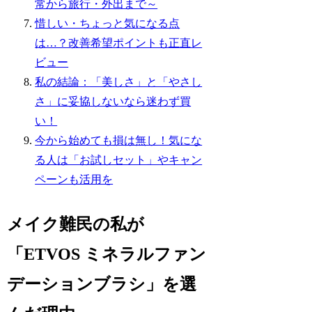
常から旅行・外出まで～
惜しい・ちょっと気になる点
は…？改善希望ポイントも正直レ
ビュー
私の結論：「美しさ」と「やさし
さ」に妥協しないなら迷わず買
い！
今から始めても損は無し！気にな
る人は「お試しセット」やキャン
ペーンも活用を
メイク難民の私が
「ETVOS ミネラルファン
デーションブラシ」を選