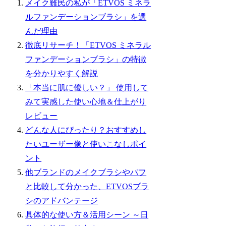
メイク難民の私が「ETVOS ミネラ
ルファンデーションブラシ」を選
んだ理由
徹底リサーチ！「ETVOS ミネラル
ファンデーションブラシ」の特徴
を分かりやすく解説
「本当に肌に優しい？」 使用して
みて実感した使い心地＆仕上がり
レビュー
どんな人にぴったり？おすすめし
たいユーザー像と使いこなしポイ
ント
他ブランドのメイクブラシやパフ
と比較して分かった、ETVOSブラ
シのアドバンテージ
具体的な使い方＆活用シーン ～日