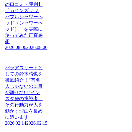
の口コミ・評判】
「カインズ ナノ
バブルシャワーヘ
ッド（シャワーヘ
ッド）」を実際に
使ってみた正直感
想
2026.08.06
2026.08.06
パラアスリートと
しての鈴木晴也を
徹底紹介！“有名
人じゃないのに目
が離せない”イン
スタ発の挑戦者、
その行動力が人を
動かす理由を長め
に追います
2026.02.14
2026.02.15