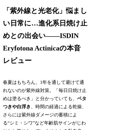
「紫外線と光老化」悩まし
い日常に…進化系日焼け止
めとの出会い――ISDIN
Eryfotona Actinicaの本音
レビュー
春夏はもちろん、1年を通して避けて通
れないのが紫外線対策。「毎日日焼け止
めは塗るべき」と分かっていても、
ベタ
つきや白浮き
、時間の経過による乾燥、
さらには紫外線ダメージの蓄積によ
る“シミ・シワ”など年齢肌サインがじわ