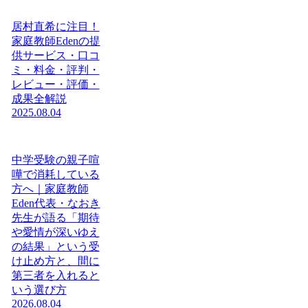
居村直希に注目！
家庭教師Edenの提
供サービス・口コ
ミ・料金・評判・
レビュー・評価・
成果全解説
2025.08.04
中学受験の親子喧
嘩で消耗している
方へ｜家庭教師
Eden代表・なおき
先生が語る「期待
や愛情が深いゆえ
の結果」という受
け止め方と、間に
第三者を入れると
いう選び方
2026.08.04