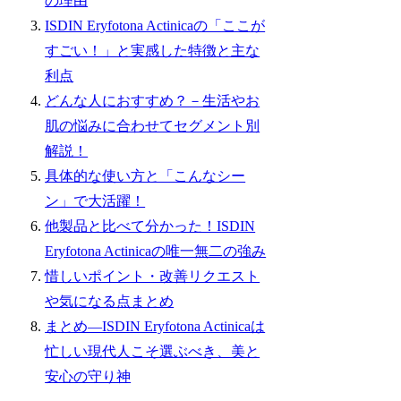
の理由
ISDIN Eryfotona Actinicaの「ここが
すごい！」と実感した特徴と主な
利点
どんな人におすすめ？－生活やお
肌の悩みに合わせてセグメント別
解説！
具体的な使い方と「こんなシー
ン」で大活躍！
他製品と比べて分かった！ISDIN
Eryfotona Actinicaの唯一無二の強み
惜しいポイント・改善リクエスト
や気になる点まとめ
まとめ―ISDIN Eryfotona Actinicaは
忙しい現代人こそ選ぶべき、美と
安心の守り神