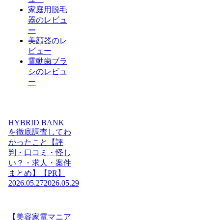
家庭用脱毛
器のレビュ
ー
美顔器のレ
ビュー
電動歯ブラ
シのレビュ
ー
HYBRID BANK
を徹底調査してわ
かったこと【評
判・口コミ・怪し
い？・求人・案件
まとめ】【PR】
2026.05.27
2026.05.29
【美容家電マニア