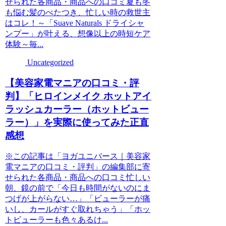
せられた各商品・商品への口コミ夏も冬
も悩む髪のべたつき、忙しい時の救世主
はコレ！～「Suave Naturals ドライシャ
ンプー」が叶える、想像以上の時短ケア
体験～毎...
Uncategorized
【美容家電マニアの口コミ・評
判】「ヒロインメイク ホットアイ
ラッシュカーラー（ホットビュー
ラー）」を実際に使ってみた正直
感想
※この記事は「ヨガユニバース｜美容家
電マニアの口コミ・評判」の編集部に寄
せられた各商品・商品への口コミ忙しい
朝、鏡の前で「今日も時間がないのにま
つげが上がらない…」「ビューラーが痛
いし、カールがすぐ取れちゃう」「ホッ
トビューラーも色々あるけ...