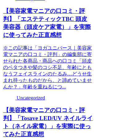
【美容家電マニアの口コミ・評
判】「エステティックTBC 頭皮
美容器（頭皮ケア家電）」を実際
に使ってみた正直感想
※この記事は「ヨガユニバース｜美容家
電マニアの口コミ・評判」の編集部に寄
せられた各商品・商品への口コミ「頭皮
のベタつきや髪のコシ不足、年齢にとも
なうフェイスラインのたるみ…どうせ生
まれ持ったものだから、と諦めていませ
んか？」年齢を重ねるにつ...
Uncategorized
【美容家電マニアの口コミ・評
判】「Tosave LED/UV ネイルライ
ト（ネイル家電）」を実際に使っ
てみた正直感想