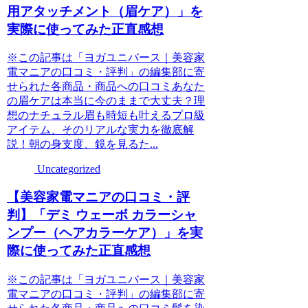
用アタッチメント（眉ケア）」を
実際に使ってみた正直感想
※この記事は「ヨガユニバース｜美容家
電マニアの口コミ・評判」の編集部に寄
せられた各商品・商品への口コミあなた
の眉ケアは本当に今のままで大丈夫？理
想のナチュラル眉も時短も叶えるプロ級
アイテム、そのリアルな実力を徹底解
説！朝の身支度、鏡を見るた...
Uncategorized
【美容家電マニアの口コミ・評
判】「デミ ウェーボ カラーシャ
ンプー（ヘアカラーケア）」を実
際に使ってみた正直感想
※この記事は「ヨガユニバース｜美容家
電マニアの口コミ・評判」の編集部に寄