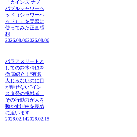
「カインズ ナノ
バブルシャワーヘ
ッド（シャワーヘ
ッド）」を実際に
使ってみた正直感
想
2026.08.06
2026.08.06
パラアスリートと
しての鈴木晴也を
徹底紹介！“有名
人じゃないのに目
が離せない”イン
スタ発の挑戦者、
その行動力が人を
動かす理由を長め
に追います
2026.02.14
2026.02.15