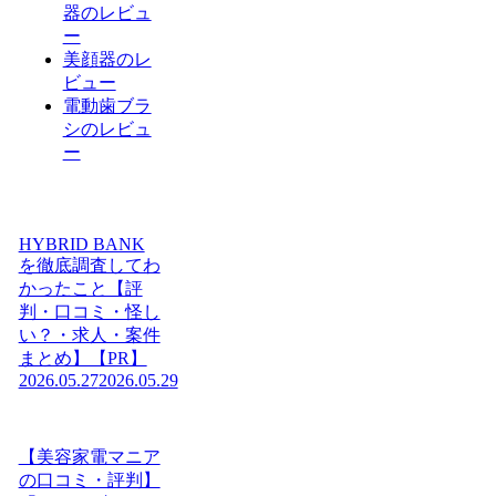
器のレビュ
ー
美顔器のレ
ビュー
電動歯ブラ
シのレビュ
ー
HYBRID BANK
を徹底調査してわ
かったこと【評
判・口コミ・怪し
い？・求人・案件
まとめ】【PR】
2026.05.27
2026.05.29
【美容家電マニア
の口コミ・評判】