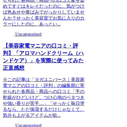
せられた各商品・商品への口コミ髪を染
めてすぐはキレイだったのに、気がつけ
ば色あせや黄ばみでがっかりしていませ
んか？せっかく美容室でお気に入りのカ
ラーにしたのに、あっとい...
Uncategorized
【美容家電マニアの口コミ・評
判】「アロマハンドクリーム（ハ
ンドケア）」を実際に使ってみた
正直感想
※この記事は「ヨガユニバース｜美容家
電マニアの口コミ・評判」の編集部に寄
せられた各商品・商品への口コミ「手の
乾燥がひどいけど、つけ心地のベタつき
や強い香りが苦手…」「せっかく毎日塗
るなら、ただ保湿するだけじゃなくて、
気分も上がるアイテムが欲...
Uncategorized