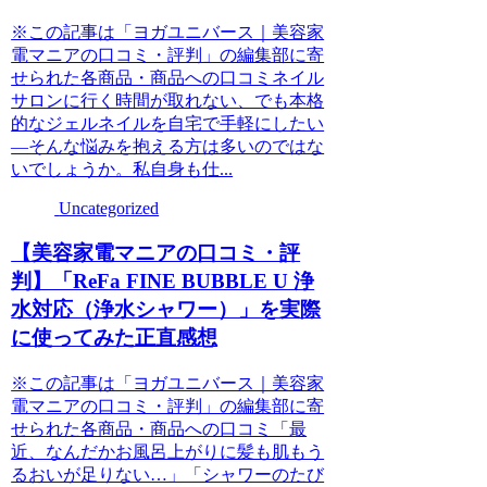
※この記事は「ヨガユニバース｜美容家
電マニアの口コミ・評判」の編集部に寄
せられた各商品・商品への口コミネイル
サロンに行く時間が取れない、でも本格
的なジェルネイルを自宅で手軽にしたい
―そんな悩みを抱える方は多いのではな
いでしょうか。私自身も仕...
Uncategorized
【美容家電マニアの口コミ・評
判】「ReFa FINE BUBBLE U 浄
水対応（浄水シャワー）」を実際
に使ってみた正直感想
※この記事は「ヨガユニバース｜美容家
電マニアの口コミ・評判」の編集部に寄
せられた各商品・商品への口コミ「最
近、なんだかお風呂上がりに髪も肌もう
るおいが足りない…」「シャワーのたび