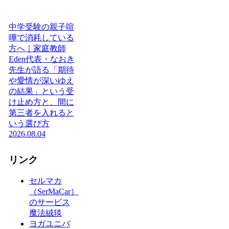
中学受験の親子喧
嘩で消耗している
方へ｜家庭教師
Eden代表・なおき
先生が語る「期待
や愛情が深いゆえ
の結果」という受
け止め方と、間に
第三者を入れると
いう選び方
2026.08.04
リンク
セルマカ
（SerMaCar）
のサービス
魔法絨毯
ヨガユニバ