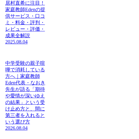
居村直希に注目！
家庭教師Edenの提
供サービス・口コ
ミ・料金・評判・
レビュー・評価・
成果全解説
2025.08.04
中学受験の親子喧
嘩で消耗している
方へ｜家庭教師
Eden代表・なおき
先生が語る「期待
や愛情が深いゆえ
の結果」という受
け止め方と、間に
第三者を入れると
いう選び方
2026.08.04