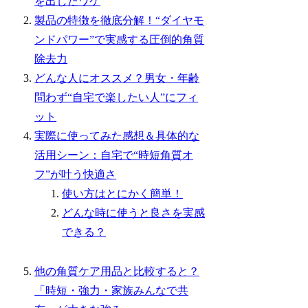
を出したワケ
製品の特徴を徹底分解！“ダイヤモ
ンドパワー”で実感する圧倒的角質
除去力
どんな人にオススメ？男女・年齢
問わず“自宅で楽したい人”にフィ
ット
実際に使ってみた感想＆具体的な
活用シーン：自宅で“時短角質オ
フ”が叶う快適さ
使い方はとにかく簡単！
どんな時に使うと良さを実感
できる？
他の角質ケア用品と比較すると？
「時短・強力・家族みんなで共