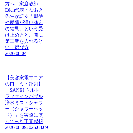
方へ｜家庭教師
Eden代表・なおき
先生が語る「期待
や愛情が深いゆえ
の結果」という受
け止め方と、間に
第三者を入れると
いう選び方
2026.08.04
【美容家電マニア
の口コミ・評判】
「SANEI ウルト
ラファインバブル
浄水ミストシャワ
ー（シャワーヘッ
ド）」を実際に使
ってみた正直感想
2026.08.09
2026.08.09