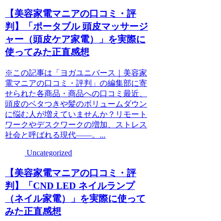
【美容家電マニアの口コミ・評
判】「ポータブル 頭皮マッサージ
ャー（頭皮ケア家電）」を実際に
使ってみた正直感想
※この記事は「ヨガユニバース｜美容家
電マニアの口コミ・評判」の編集部に寄
せられた各商品・商品への口コミ最近、
頭皮のベタつきや髪のボリュームダウン
に悩む人が増えていませんか？リモート
ワークやデスクワークの増加、ストレス
社会と呼ばれる現代――。...
Uncategorized
【美容家電マニアの口コミ・評
判】「CND LED ネイルランプ
（ネイル家電）」を実際に使って
みた正直感想