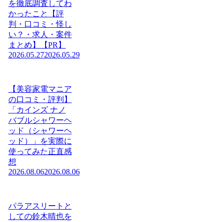
を徹底調査してわ
かったこと【評
判・口コミ・怪し
い？・求人・案件
まとめ】【PR】
2026.05.27
2026.05.29
【美容家電マニア
の口コミ・評判】
「カインズ ナノ
バブルシャワーヘ
ッド（シャワーヘ
ッド）」を実際に
使ってみた正直感
想
2026.08.06
2026.08.06
パラアスリートと
しての鈴木晴也を