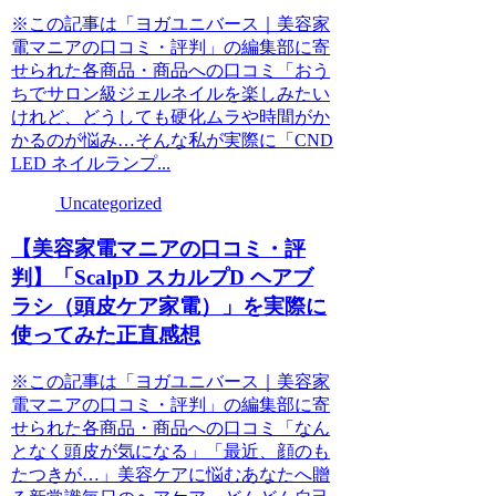
※この記事は「ヨガユニバース｜美容家
電マニアの口コミ・評判」の編集部に寄
せられた各商品・商品への口コミ「おう
ちでサロン級ジェルネイルを楽しみたい
けれど、どうしても硬化ムラや時間がか
かるのが悩み…そんな私が実際に「CND
LED ネイルランプ...
Uncategorized
【美容家電マニアの口コミ・評
判】「ScalpD スカルプD ヘアブ
ラシ（頭皮ケア家電）」を実際に
使ってみた正直感想
※この記事は「ヨガユニバース｜美容家
電マニアの口コミ・評判」の編集部に寄
せられた各商品・商品への口コミ「なん
となく頭皮が気になる」「最近、顔のも
たつきが…」美容ケアに悩むあなたへ贈