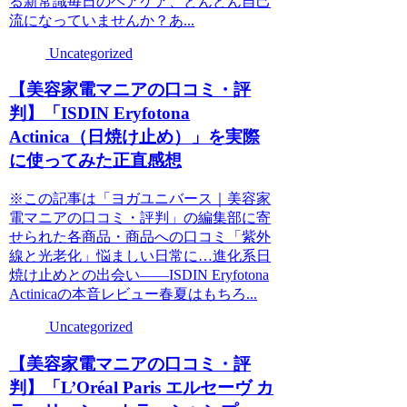
る新常識毎日のヘアケア、どんどん自己
流になっていませんか？あ...
Uncategorized
【美容家電マニアの口コミ・評
判】「ISDIN Eryfotona
Actinica（日焼け止め）」を実際
に使ってみた正直感想
※この記事は「ヨガユニバース｜美容家
電マニアの口コミ・評判」の編集部に寄
せられた各商品・商品への口コミ「紫外
線と光老化」悩ましい日常に…進化系日
焼け止めとの出会い――ISDIN Eryfotona
Actinicaの本音レビュー春夏はもちろ...
Uncategorized
【美容家電マニアの口コミ・評
判】「L’Oréal Paris エルセーヴ カ