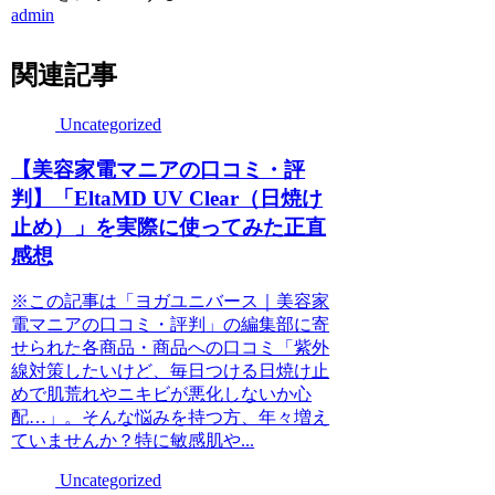
admin
関連記事
Uncategorized
【美容家電マニアの口コミ・評
判】「EltaMD UV Clear（日焼け
止め）」を実際に使ってみた正直
感想
※この記事は「ヨガユニバース｜美容家
電マニアの口コミ・評判」の編集部に寄
せられた各商品・商品への口コミ「紫外
線対策したいけど、毎日つける日焼け止
めで肌荒れやニキビが悪化しないか心
配…」。そんな悩みを持つ方、年々増え
ていませんか？特に敏感肌や...
Uncategorized