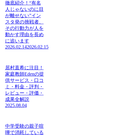
徹底紹介！“有名
人じゃないのに目
が離せない”イン
スタ発の挑戦者、
その行動力が人を
動かす理由を長め
に追います
2026.02.14
2026.02.15
居村直希に注目！
家庭教師Edenの提
供サービス・口コ
ミ・料金・評判・
レビュー・評価・
成果全解説
2025.08.04
中学受験の親子喧
嘩で消耗している