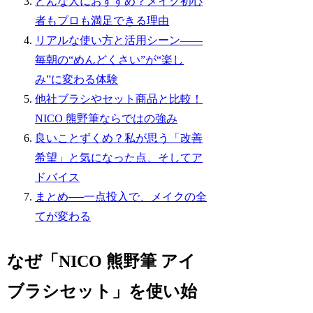
どんな人におすすめ？メイク初心
者もプロも満足できる理由
リアルな使い方と活用シーン――
毎朝の“めんどくさい”が“楽し
み”に変わる体験
他社ブラシやセット商品と比較！
NICO 熊野筆ならではの強み
良いことずくめ？私が思う「改善
希望」と気になった点、そしてア
ドバイス
まとめ──一点投入で、メイクの全
てが変わる
なぜ「NICO 熊野筆 アイ
ブラシセット」を使い始