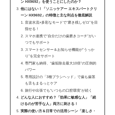
ン HX9692」を使うことにしたのか？
他にはない！「ソニッケアー エキスパートクリ
ーン HX9692」の特徴と主な利点を徹底解説
音波水流×多彩なモードで“磨き残しゼロ”を目
指せる！
スマホ連携で“自分だけの歯磨きコーチ”がい
つでもサポート
スマートセンサー＆お知らせ機能が“うっか
り”を完全サポート
専門家も納得、“歯垢除去最大10倍”の圧倒的
パワー
専用設計の「3種ブラシヘッド」で歯も歯茎
も舌もまるっとケア
旅行や出張でも“いつもの口腔環境”が続く
どんな人におすすめ？「効果に敏感な人」「続
けるのが苦手な人」両方に刺さる！
実際の使い方＆日常での活用シーン「楽しさ・