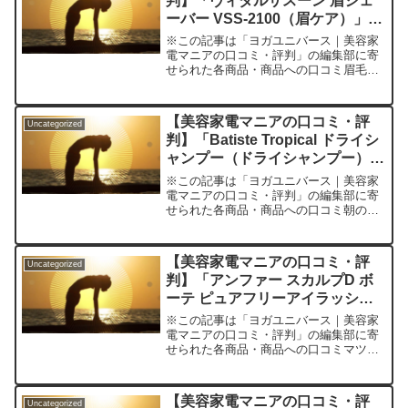
判】「ヴィダルサスーン 眉シェ
ーバー VSS-2100（眉ケア）」を
実際に使ってみた正直感想
※この記事は「ヨガユニバース｜美容家
電マニアの口コミ・評判」の編集部に寄
せられた各商品・商品への口コミ眉毛ケ
アの「面倒くさい」「難しい」を変えた
いあなたへ！失敗しないアイメイクの新
定番に迫る眉毛の手入れ、みなさんどう
【美容家電マニアの口コミ・評
Uncategorized
していますか？「毎回サロ...
判】「Batiste Tropical ドライシ
ャンプー（ドライシャンプー）」
を実際に使ってみた正直感想
※この記事は「ヨガユニバース｜美容家
電マニアの口コミ・評判」の編集部に寄
せられた各商品・商品への口コミ朝のバ
タバタ・汗でベタつく日々…私が救世主
に感じたヘアケアアイテムとは？忙しい
朝や、ジムの後、汗ばむ外出先。「あ
【美容家電マニアの口コミ・評
Uncategorized
あ、髪がベタつく…でも今か...
判】「アンファー スカルプD ボ
ーテ ピュアフリーアイラッシュ
（まつげ美容液）」を実際に使っ
※この記事は「ヨガユニバース｜美容家
てみた正直感想
電マニアの口コミ・評判」の編集部に寄
せられた各商品・商品への口コミマツエ
ク・まつげダメージに終止符？まつげ美
容液選びに悩んだ私が「アンファー スカ
ルプD ボーテ ピュアフリーアイラッシ
【美容家電マニアの口コミ・評
Uncategorized
ュ」を選んだ理由「最...