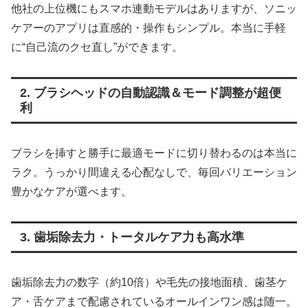
他社の上位機にもスマホ連動モデルはありますが、ソニッ
ケアーのアプリは直感的・操作もシンプル。本当に手軽
に“自己流のクセ直し”ができます。
2. ブラシヘッドの自動認識＆モード調整が超便
利
ブラシを挿すと勝手に最適モードに切り替わるのは本当に
ラク。うっかり間違える心配なしで、毎回バリエーション
豊かなケアが選べます。
3. 歯垢除去力・トータルケア力も高水準
歯垢除去力の数字（約10倍）や毛先の接地面積、歯茎ケ
ア・舌ケアまで配慮されているオールインワン感は随一。