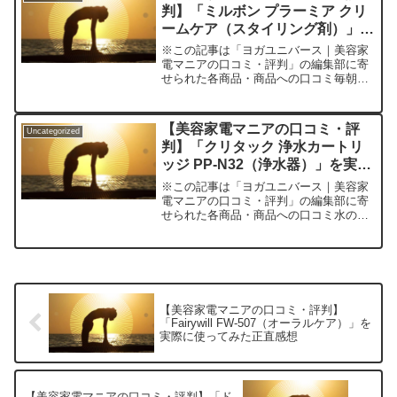
判】「ミルボン プラーミア クリ
ームケア（スタイリング剤）」を
実際に使ってみた正直感想
※この記事は「ヨガユニバース｜美容家
電マニアの口コミ・評判」の編集部に寄
せられた各商品・商品への口コミ毎朝の
スタイリング、時間をかけてもまとまら
ないパサつきや枝毛、湿気で広がる
髪……。こんな悩みに、「もう髪型は妥
【美容家電マニアの口コミ・評
Uncategorized
協しようかな」と諦めていませ...
判】「クリタック 浄水カートリ
ッジ PP-N32（浄水器）」を実際
に使ってみた正直感想
※この記事は「ヨガユニバース｜美容家
電マニアの口コミ・評判」の編集部に寄
せられた各商品・商品への口コミ水の安
全、不安ありませんか？日々の「水道
水」に本気で向き合った結果、「クリタ
ック PP-N32」にたどり着きました「水
道のカルキ臭が気にな...
【美容家電マニアの口コミ・評判】
「Fairywill FW-507（オーラルケア）」を
実際に使ってみた正直感想
【美容家電マニアの口コミ・評判】「ド