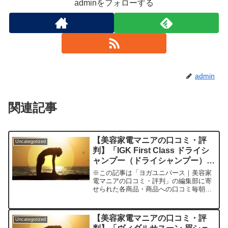
adminをフォローする
admin
関連記事
【美容家電マニアの口コミ・評
Uncategorized
判】「IGK First Class ドライシ
ャンプー（ドライシャンプー）」
を実際に使ってみた正直感想
※この記事は「ヨガユニバース｜美容家
電マニアの口コミ・評判」の編集部に寄
せられた各商品・商品への口コミ毎朝の
時間が足りない、ジムやアウトドアの後
で髪のべたつきやにおいが気になる、だ
けど「髪を洗う余裕がない」――そんな
【美容家電マニアの口コミ・評
Uncategorized
経験、ありませんか？仕事...