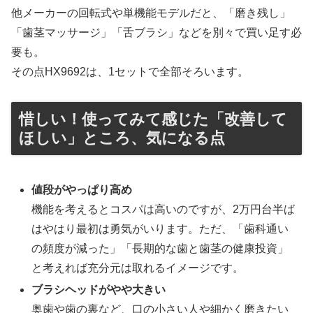
他メーカーの回転式や単機能モデルだと、「磨き残し」
「歯茎マッサージ」「舌ブラシ」などを別々で買い足す必
要も。
その点HX9692は、1セットで全部そろいます。
惜しい！使ってみて感じた「改善して
ほしい」ところ、気になる点
値段がやっぱり高め
機能を考えるとコスパは高いのですが、2万円台半ば
はやはり最初は勇気がいります。ただ、「歯科通い
の頻度が減った」「長期的な歯と歯茎の健康投資」
と考えれば充分元は取れるイメージです。
ブラシヘッドがやや大きい
奥歯や歯の裏など、口の小さい人や細かく磨きたい