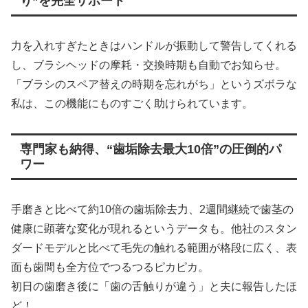
り”を完全サポート
力を入れすぎたときはハンドルが振動して警告してくれる
し、ブラシヘッドの摩耗・交換時期も自動でお知らせ。
「ブラシのスペア替えの時期を忘れがち」というズボラな
私は、この機能にものすごく助けられています。
専門家も納得、“歯垢除去最大10倍”の圧倒的パ
ワー
手磨きと比べて約10倍の歯垢除去力、2週間継続で歯茎の
健康に顕著な変化が現れるというデータも。他社のスタン
ダードモデルと比べて毛先の触れる範囲が格段に広く、表
面も歯間も全方位でつるつるピカピカ。
初日の歯磨き後に「歯の舌触りが違う」と夫に報告したほ
ど！